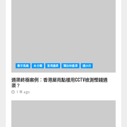
數字馬桶
未分類
荃湾通渠
薄扶林通渠
通沙井
通渠終極案例：香港屋苑點樣用CCTV檢測慳錢通
渠？
1 年 ago