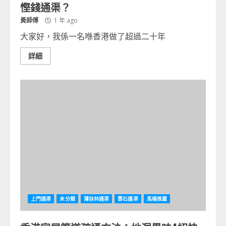
慳錢通渠？
黃師傅
1 年 ago
大家好，我係一名喺香港做了超過二十年
詳細
上門通渠
未分類
薄扶林通渠
雲石通渠
馬桶推薦