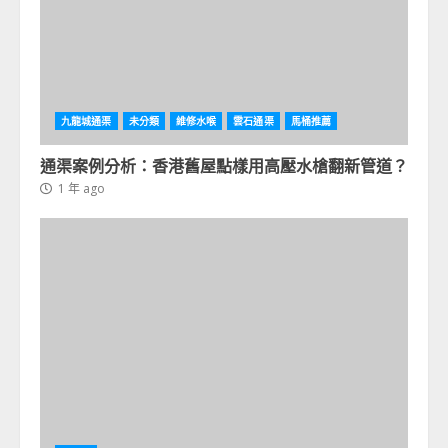
九龍城通渠
未分類
維修水喉
雲石通渠
馬桶推薦
通渠案例分析：香港舊屋點樣用高壓水槍翻新管道？
1 年 ago