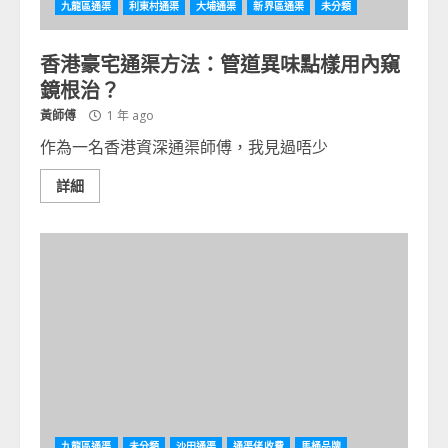
九龍區通渠
利東村通渠
大埔通渠
新界區通渠
未分類
香港豪宅通渠方法：管道異味點樣用內窺
鏡根治？
黃師傅
1 年 ago
作為一名香港資深通渠師傅，我見過唔少
詳細
九龍區通渠
未分類
沙田通渠
通渠佬收費
馬桶品牌