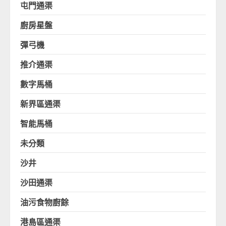
屯門通渠
廚房星盤
彈弓機
推介通渠
數字馬桶
新界區通渠
智能馬桶
未分類
沙井
沙田通渠
油污食物廚餘
港島區通渠