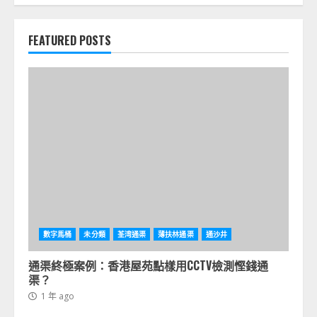
通渠失敗案例：香港業主點樣避免高壓
FEATURED POSTS
清洗出錯？
1 年 ago
7
通渠終極案例：香港屋苑點樣用CCTV檢
測慳錢通渠？
1 年 ago
1
香港家居管道疏通方法：地漏異味4招
快速處理
數字馬桶
未分類
荃湾通渠
薄扶林通渠
通沙井
1 年 ago
2
通渠終極案例：香港屋苑點樣用CCTV檢測慳錢通
渠？
1 年 ago
通渠案例分析：香港舊屋點樣用高壓水