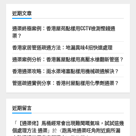
鍵
字:
近期文章
通渠終極案例：香港屋苑點樣用CCTV檢測慳錢通
渠？
香港家居管道疏通方法：地漏異味4招快速處理
通渠案例分析：香港舊屋點樣用高壓水槍翻新管道？
香港通渠攻略：雨水渠堵塞點樣用機械疏通解決？
管道疏通實例分享：香港村屋點樣用化學劑通渠？
近期留言
「
【通渠佬】馬桶經常會出現難聞嘅氣味，試試這幾
個處理方法 通渠
」於〈
跑馬地通渠旺角附近廁所漏