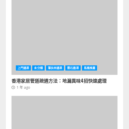
槍翻新管道？
1 年 ago
3
香港通渠攻略：雨水渠堵塞點樣用機械
疏通解決？
1 年 ago
4
上門通渠
未分類
薄扶林通渠
雲石通渠
馬桶推薦
香港家居管道疏通方法：地漏異味4招快速處理
1 年 ago