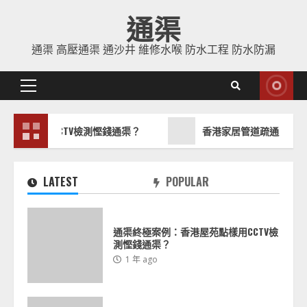
Skip
通渠
to
content
通渠 高壓通渠 通沙井 維修水喉 防水工程 防水防漏
Primary
Menu
樣用CCTV檢測慳錢通渠？
香港家居管道疏通方法：地漏異
LATEST
POPULAR
通渠終極案例：香港屋苑點樣用CCTV檢
測慳錢通渠？
1 年 ago