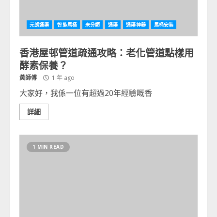
元朗通渠
智能馬桶
未分類
通渠
通渠神器
馬桶安裝
香港屋邨管道疏通攻略：老化管道點樣用
酵素保養？
黃師傅
1 年 ago
大家好，我係一位有超過20年經驗嘅香
詳細
1 MIN READ