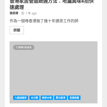
香港家居管道疏通方法：地漏異味4招快
速處理
黃師傅
1 年 ago
作為一個喺香港做了幾十年通渠工作的師
詳細
1 MIN READ
九龍城通渠
未分類
維修水喉
雲石通渠
馬桶推薦