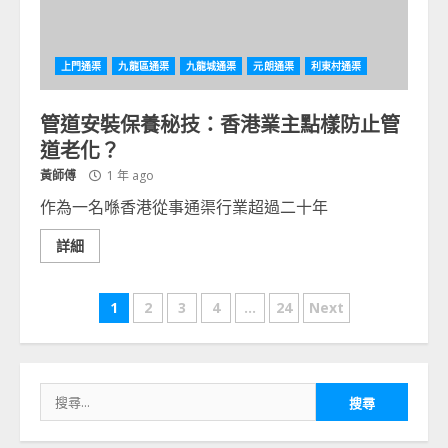
上門通渠
九龍區通渠
九龍城通渠
元朗通渠
利東村通渠
管道安裝保養秘技：香港業主點樣防止管
道老化？
黃師傅
1 年 ago
作為一名喺香港從事通渠行業超過二十年
詳細
文
1
2
3
4
...
24
Next
章
分
搜
頁
尋
關