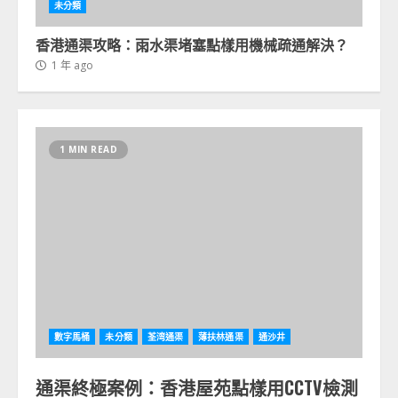
未分類
香港通渠攻略：雨水渠堵塞點樣用機械疏通解決？
1 年 ago
1 MIN READ
數字馬桶
未分類
荃湾通渠
薄扶林通渠
通沙井
通渠終極案例：香港屋苑點樣用CCTV檢測