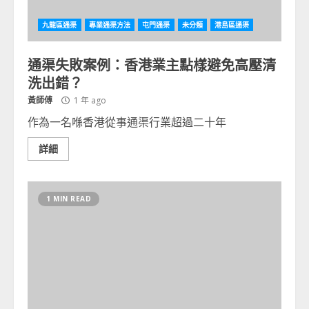
九龍區通渠
專業通渠方法
屯門通渠
未分類
港島區通渠
通渠失敗案例：香港業主點樣避免高壓清
洗出錯？
黃師傅
1 年 ago
作為一名喺香港從事通渠行業超過二十年
詳細
1 MIN READ