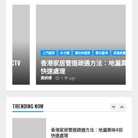
通渠失敗案例：香港業主點樣避免高壓
清洗出錯？
1 年 ago
7
通渠終極案例：香港屋苑點樣用CCTV檢
上門通渠
未分類
薄扶林通渠
雲石通渠
馬桶推薦
測慳錢通渠？
香港家居管道疏通方法：地漏異味4招
1 年 ago
1
快速處理
黃師傅
1 年 ago
香港家居管道疏通方法：地漏異味4招
快速處理
1 年 ago
TRENDING NOW
2
通渠案例分析：香港舊屋點樣用高壓水
槍翻新管道？