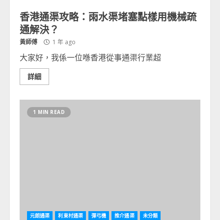
香港通渠攻略：雨水渠堵塞點樣用機械疏
通解決？
黃師傅
1 年 ago
大家好，我係一位喺香港從事通渠行業超
詳細
1 MIN READ
元朗通渠
利東村通渠
彈弓機
推介通渠
未分類