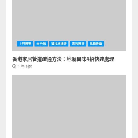
上門通渠
未分類
薄扶林通渠
雲石通渠
馬桶推薦
香港家居管道疏通方法：地漏異味4招快速處理
1 年 ago