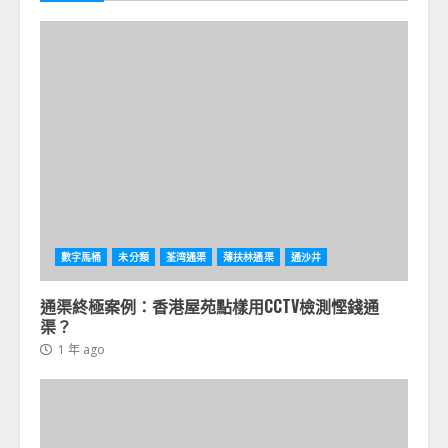
數字馬桶
未分類
荃湾通渠
薄扶林通渠
通沙井
通渠終極案例：香港屋苑點樣用CCTV檢測慳錢通
渠？
1 年 ago