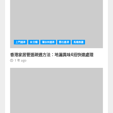
上門通渠
未分類
薄扶林通渠
雲石通渠
馬桶推薦
香港家居管道疏通方法：地漏異味4招快速處理
1 年 ago