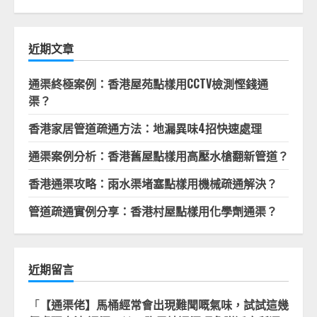
關
鍵
字:
近期文章
通渠終極案例：香港屋苑點樣用CCTV檢測慳錢通
渠？
香港家居管道疏通方法：地漏異味4招快速處理
通渠案例分析：香港舊屋點樣用高壓水槍翻新管道？
香港通渠攻略：雨水渠堵塞點樣用機械疏通解決？
管道疏通實例分享：香港村屋點樣用化學劑通渠？
近期留言
「
【通渠佬】馬桶經常會出現難聞嘅氣味，試試這幾