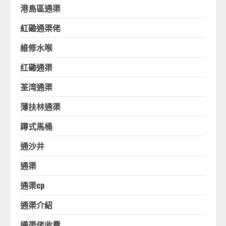
港島區通渠
紅磡通渠佬
維修水喉
红磡通渠
荃湾通渠
薄扶林通渠
蹲式馬桶
通沙井
通渠
通渠cp
通渠介紹
通渠佬收費