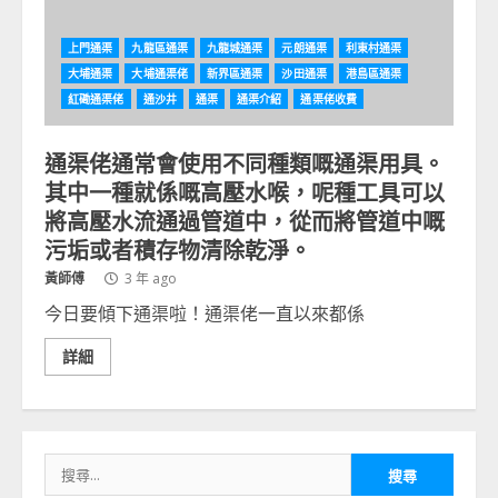
上門通渠
九龍區通渠
九龍城通渠
元朗通渠
利東村通渠
大埔通渠
大埔通渠佬
新界區通渠
沙田通渠
港島區通渠
紅磡通渠佬
通沙井
通渠
通渠介紹
通渠佬收費
通渠佬通常會使用不同種類嘅通渠用具。
其中一種就係嘅高壓水喉，呢種工具可以
將高壓水流通過管道中，從而將管道中嘅
污垢或者積存物清除乾淨。
黃師傅
3 年 ago
今日要傾下通渠啦！通渠佬一直以來都係
詳細
搜
尋