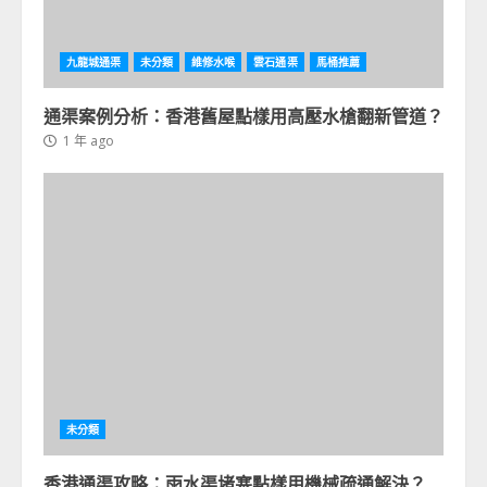
九龍城通渠
未分類
維修水喉
雲石通渠
馬桶推薦
通渠案例分析：香港舊屋點樣用高壓水槍翻新管道？
1 年 ago
未分類
香港通渠攻略：雨水渠堵塞點樣用機械疏通解決？