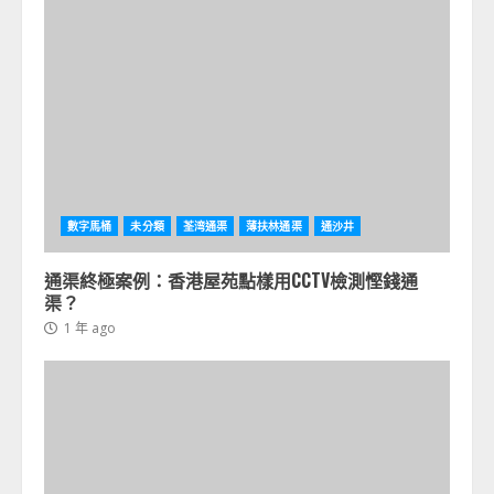
數字馬桶
未分類
荃湾通渠
薄扶林通渠
通沙井
通渠終極案例：香港屋苑點樣用CCTV檢測慳錢通
渠？
1 年 ago