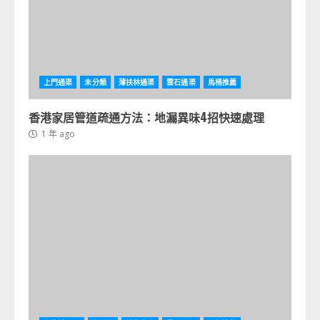
上門通渠
未分類
薄扶林通渠
雲石通渠
馬桶推薦
香港家居管道疏通方法：地漏異味4招快速處理
1 年 ago