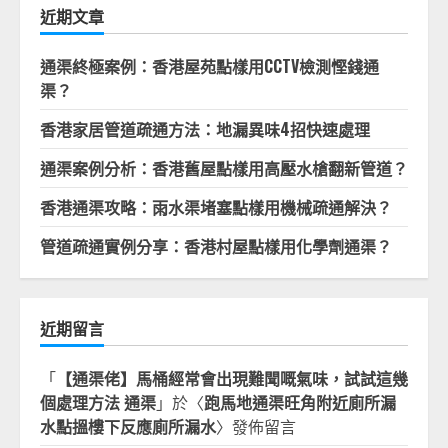
字:
近期文章
通渠終極案例：香港屋苑點樣用CCTV檢測慳錢通
渠？
香港家居管道疏通方法：地漏異味4招快速處理
通渠案例分析：香港舊屋點樣用高壓水槍翻新管道？
香港通渠攻略：雨水渠堵塞點樣用機械疏通解決？
管道疏通實例分享：香港村屋點樣用化學劑通渠？
近期留言
「
【通渠佬】馬桶經常會出現難聞嘅氣味，試試這幾
個處理方法 通渠
」於〈
跑馬地通渠旺角附近廁所漏
水點搵樓下反應廁所漏水
〉發佈留言