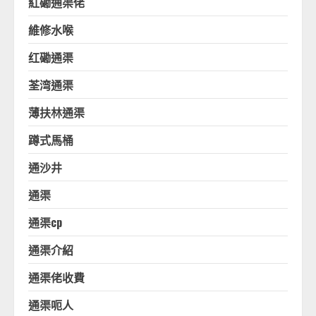
紅磡通渠佬
維修水喉
红磡通渠
荃湾通渠
薄扶林通渠
蹲式馬桶
通沙井
通渠
通渠cp
通渠介紹
通渠佬收費
通渠呃人