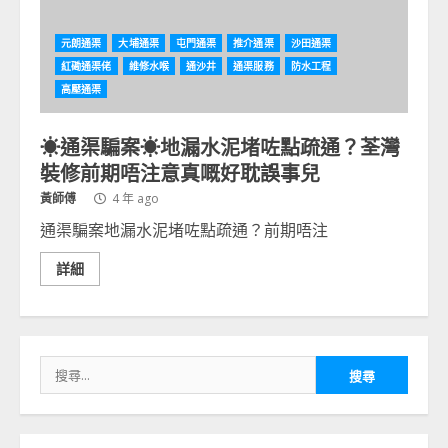
元朗通渠
大埔通渠
屯門通渠
推介通渠
沙田通渠
紅磡通渠佬
維修水喉
通沙井
通渠服務
防水工程
高壓通渠
☀通渠騙案☀地漏水泥堵咗點疏通？荃灣
裝修前期唔注意真嘅好耽誤事兒
黃師傅
4 年 ago
通渠騙案地漏水泥堵咗點疏通？前期唔注
詳細
搜
尋
關
鍵