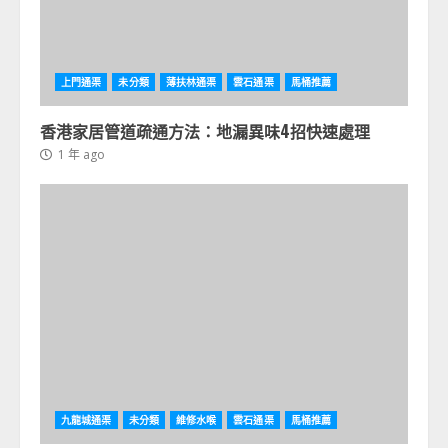
上門通渠
未分類
薄扶林通渠
雲石通渠
馬桶推薦
香港家居管道疏通方法：地漏異味4招快速處理
1 年 ago
九龍城通渠
未分類
維修水喉
雲石通渠
馬桶推薦