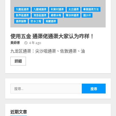
九龍區通渠
九龍城通渠
利東村通渠
太古通渠
專業通渠方法
新界區通渠
港島區通渠
維修水喉
薄扶林通渠
通沙井
通渠服務
防水工程
高壓通渠
使用五金 通渠佬通渠大家认为咋样！
黃師傅
4 年 ago
九龙区通渠：尖沙咀通渠、佐敦通渠、油
詳細
搜
尋
關
鍵
字:
近期文章