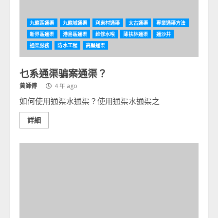
九龍區通渠
九龍城通渠
利東村通渠
太古通渠
專業通渠方法
新界區通渠
港島區通渠
維修水喉
薄扶林通渠
通沙井
通渠服務
防水工程
高壓通渠
乜系通渠骗案通渠？
黃師傅
4 年 ago
如何使用通渠水通渠？使用通渠水通渠之
詳細