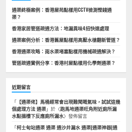
通渠終極案例：香港屋苑點樣用CCTV檢測慳錢通
渠？
香港家居管道疏通方法：地漏異味4招快速處理
通渠案例分析：香港舊屋點樣用高壓水槍翻新管道？
香港通渠攻略：雨水渠堵塞點樣用機械疏通解決？
管道疏通實例分享：香港村屋點樣用化學劑通渠？
近期留言
「
【通渠佬】馬桶經常會出現難聞嘅氣味，試試這幾
個處理方法 通渠
」於〈
跑馬地通渠旺角附近廁所漏
水點搵樓下反應廁所漏水
〉發佈留言
「
柯士甸站通渠 通渠 通沙井漏水 通渠|通渠神器|通