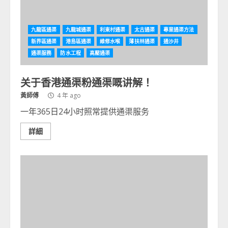
九龍區通渠
九龍城通渠
利東村通渠
太古通渠
專業通渠方法
新界區通渠
港島區通渠
維修水喉
薄扶林通渠
通沙井
通渠服務
防水工程
高壓通渠
关于香港通渠粉通渠嘅讲解！
黃師傅
4 年 ago
一年365日24小时照常提供通渠服务
詳細