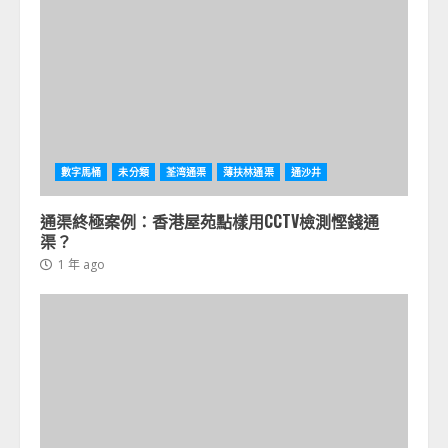
數字馬桶
未分類
荃湾通渠
薄扶林通渠
通沙井
通渠終極案例：香港屋苑點樣用CCTV檢測慳錢通
渠？
1 年 ago