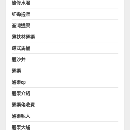
維修水喉
红磡通渠
荃湾通渠
薄扶林通渠
蹲式馬桶
通沙井
通渠
通渠cp
通渠介紹
通渠佬收費
通渠呃人
通渠大埔