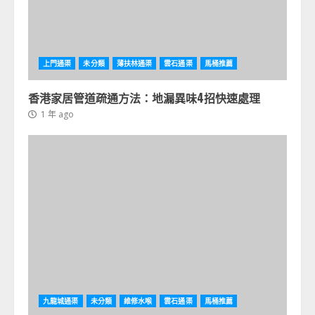
上門通渠
未分類
薄扶林通渠
雲石通渠
馬桶推薦
香港家居管道疏通方法：地漏異味4招快速處理
1 年 ago
九龍城通渠
未分類
維修水喉
雲石通渠
馬桶推薦