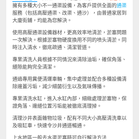
擁有多種大小不一通渠設備，為客戶提供全面的
通渠
服務（包括高壓通渠、改渠、通沙），由普通家居到
大廈街鋪，均能為您解決。
使用高壓通渠設備器材，更高效率地清淤，淤塞問題
一次解決。根據淤塞物硬度換用不同的喷头清淤。同
時注入清水，徹底疏通、清潔管道。
專業清洗人員根據不同情況來清除油垢，確保角落、
縫隙能夠完全清潔。
通過專用糞便清運車輛，集中處理並配合多種設備清
除邊蓋污垢，減少細菌衍生以及氣味傳播。
專業清洗水缸，進入水缸內部，細緻處理淤塞物，保
證角落、邊縫位置污垢能被徹底清理掉。
清理沙井表面雜物垃圾，配有不同大小高壓清洗車以
及吸缸車，快速令沙井通道暢通。
上水地區一般去水渠淤塞時可自行解決方法