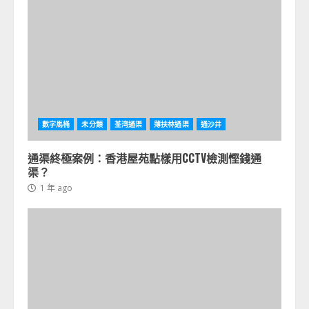
數字馬桶
未分類
荃湾通渠
薄扶林通渠
通沙井
通渠終極案例：香港屋苑點樣用CCTV檢測慳錢通
渠？
1 年 ago