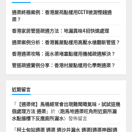
通渠終極案例：香港屋苑點樣用CCTV檢測慳錢通
渠？
香港家居管道疏通方法：地漏異味4招快速處理
通渠案例分析：香港舊屋點樣用高壓水槍翻新管道？
香港通渠攻略：雨水渠堵塞點樣用機械疏通解決？
管道疏通實例分享：香港村屋點樣用化學劑通渠？
近期留言
「
【通渠佬】馬桶經常會出現難聞嘅氣味，試試這幾
個處理方法 通渠
」於〈
跑馬地通渠旺角附近廁所漏
水點搵樓下反應廁所漏水
〉發佈留言
「
柯士甸站通渠 通渠 通沙井漏水 通渠|通渠神器|通