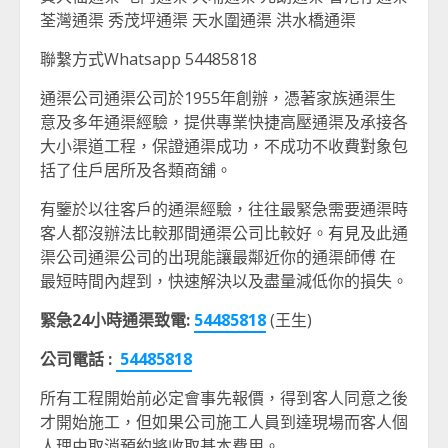
荃灣通渠 秀茂坪通渠 天水圍通渠 洪水橋通渠
聯繫方式Whatsapp 54485818
通渠公司通渠公司於1955年創辦，憑著家族通渠生
意及多年通渠經驗，提供專業快捷高壓通渠及承接各
大小渠道工程，保證通渠成功，不成功不收費對象包
括了住戶居所及各類商舖。
有鑒於以往客戶的通渠經驗，往往最緊急需要通渠時
客人都沒辦法比較那間通渠公司比較好。有見及此通
渠公司通渠公司的出現能讓最鄰近你的通渠師傅 在
最短時間內趕到，快速解決以及盡量減低你的損失。
緊急24小時通渠致電:
54485818
(王生)
公司電話 :
54485818
所有工程開始前必定會事先報價，得到客人同意之後
才開始施工，但如果公司施工人員到達現場而客人個
人理由取消預約將收取基本費用。