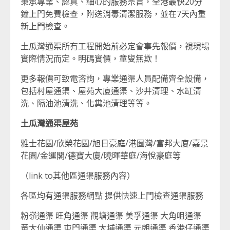
秉承專業、認真、細心的服務宗旨，全港最快20分
鐘上門免費檢查，附送消毒清潔服務，並在7天內重
新上門檢查。
土瓜灣通渠所有工程開始前必定會事先報價，視現場
實際情況而定。明碼實價，童叟無欺！
更多報價可致電咨詢，專業通渠人員配備齊全設備，
包括村屋通渠、屋苑大廈通渠、沙井清理、水缸清
洗、隔油池清洗、化糞池清理等等。
土瓜灣通渠屋苑
雅士花園/欣榮花園/旭日豪庭/港圖灣/富邦大廈/嘉景
花園/金運閣/德寶大廈/曉暉華庭/海悅豪庭等
（link to其他區通渠服務內容）
各區均有通渠服務網點 提供快速上門檢查通渠服務
粉嶺通渠 旺角通渠 觀塘通渠 美孚通渠 大角咀通渠
黃大仙通渠 屯門通渠 大埔通渠 元朗通渠 香港仔通渠