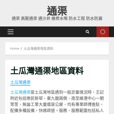
Skip
通渠
to
content
通渠 高壓通渠 通沙井 維修水喉 防水工程 防水防漏
Primary
Menu
Home
土瓜灣通渠地區資料
土瓜灣通渠地區資料
土瓜灣通渠
土瓜灣通渠
是土瓜灣地區遇到一般淤塞情況時，王記
附近包括樂民新邨、東九龍兩側、南至維港中心一期
等等，無論工業大廈還是公屋，均有專業
師傅進駐，
配備多種
設備，快速疏
道。
服務，服務範圍包括私人