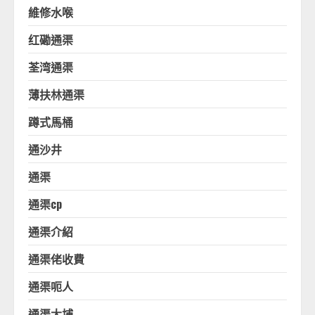
維修水喉
红磡通渠
荃湾通渠
薄扶林通渠
蹲式馬桶
通沙井
通渠
通渠cp
通渠介紹
通渠佬收費
通渠呃人
通渠大埔