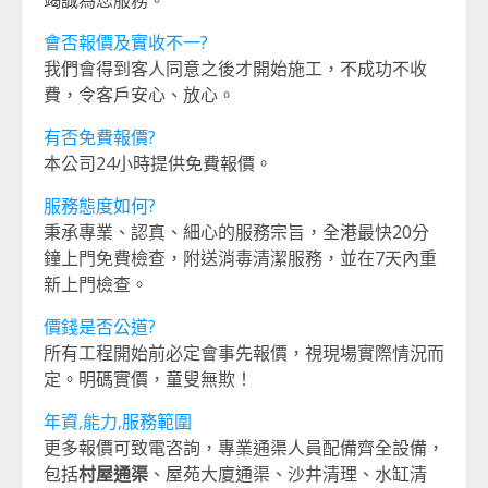
會否報價及實收不一?
我們會得到客人同意之後才開始施工，不成功不收
費，令客戶安心、放心。
有否免費報價?
本公司24小時提供免費報價。
服務態度如何?
秉承專業、認真、細心的服務宗旨，全港最快20分
鐘上門免費檢查，附送消毒清潔服務，並在7天內重
新上門檢查。
價錢是否公道?
所有工程開始前必定會事先報價，視現場實際情況而
定。明碼實價，童叟無欺！
年資,能力,服務範圍
更多報價可致電咨詢，專業通渠人員配備齊全設備，
包括
村屋通渠
、屋苑大廈通渠、沙井清理、水缸清