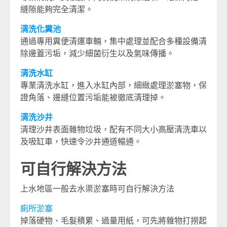
縫隙能夠完全清潔。
清洗化糞池
通過專用糞便清運車輛，集中處理並配合多種設備清
除邊蓋污垢，減少細菌衍生以及氣味傳播。
清洗水缸
專業清洗水缸，進入水缸內部，細緻處理淤塞物，保
證角落、邊縫位置污垢能被徹底清理掉。
清洗沙井
清理沙井表面雜物垃圾，配有不同大小高壓清洗車以
及吸缸車，快速令沙井通道暢通。
可自行解決方法
上水地區一般去水渠淤塞時可自行解決方法
廁所淤塞
掉落硬物、毛髮積累、過量用紙，可先將雜物打撈起