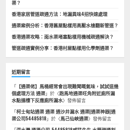
渠？
香港家居管道疏通方法：地漏異味4招快速處理
通渠案例分析：香港舊屋點樣用高壓水槍翻新管道？
香港通渠攻略：雨水渠堵塞點樣用機械疏通解決？
管道疏通實例分享：香港村屋點樣用化學劑通渠？
近期留言
「
【通渠佬】馬桶經常會出現難聞嘅氣味，試試這幾
個處理方法 通渠
」於〈
跑馬地通渠旺角附近廁所漏
水點搵樓下反應廁所漏水
〉發佈留言
「
柯士甸站通渠 通渠 通沙井漏水 通渠|通渠神器|通
渠公司54485818
」於〈
馬己仙峽通渠
〉發佈留言
「
深水灣,通渠公司-54485818威猛先生 水管疏通剂