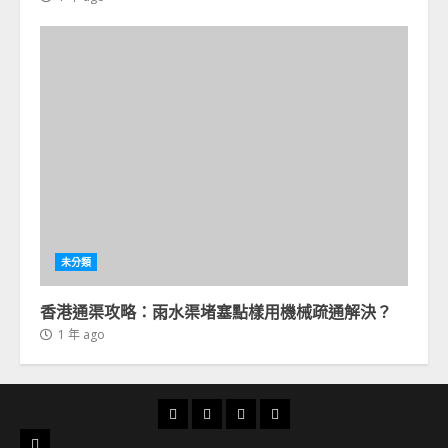
未分類
香港通渠攻略：雨水渠堵塞點樣用機械疏通解決？
1 年 ago
首
通
通
24
頁
渠
渠
小
服