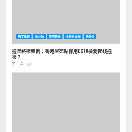
數字馬桶
未分類
荃湾通渠
薄扶林通渠
通沙井
通渠終極案例：香港屋苑點樣用CCTV檢測慳錢通
渠？
1 年 ago