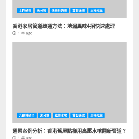
上門通渠
未分類
薄扶林通渠
雲石通渠
馬桶推薦
香港家居管道疏通方法：地漏異味4招快速處理
1 年 ago
九龍城通渠
未分類
維修水喉
雲石通渠
馬桶推薦
通渠案例分析：香港舊屋點樣用高壓水槍翻新管道？
1 年 ago