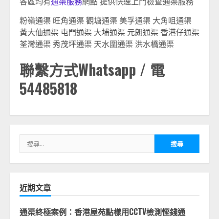
各區均有
通渠服務
網點 提供快速上門檢查通渠服務
粉嶺通渠 旺角通渠 觀塘通渠 美孚通渠 大角咀通渠
黃大仙通渠 屯門通渠 大埔通渠 元朗通渠 香港仔通渠
荃灣通渠 秀茂坪通渠 天水圍通渠 洪水橋通渠
聯繫方式Whatsapp / 電
54485818
搜
尋
關
鍵
字:
近期文章
通渠終極案例：香港屋苑點樣用CCTV檢測慳錢通