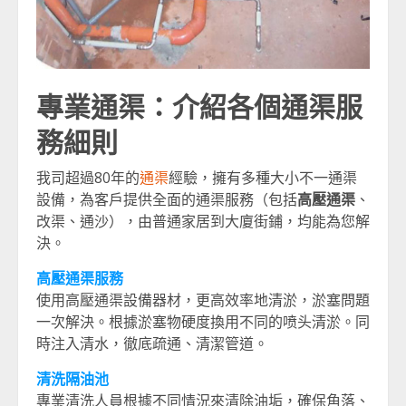
專業通渠：介紹各個通渠服
務細則
我司超過80年的
通渠
經驗，擁有多種大小不一通渠
設備，為客戶提供全面的通渠服務（包括
高壓通渠
、
改渠、通沙），由普通家居到大廈街鋪，均能為您解
決。
高壓通渠服務
使用高壓通渠設備器材，更高效率地清淤，淤塞問題
一次解決。根據淤塞物硬度換用不同的喷头清淤。同
時注入清水，徹底疏通、清潔管道。
清洗隔油池
專業清洗人員根據不同情況來清除油垢，確保角落、