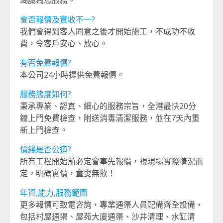
會否報價及實收不一?
我們會得到客人同意之後才開始施工，不成功不收
費，令客戶安心、放心。
有否免費報價?
本公司24小時提供免費報價。
服務態度如何?
秉承專業、認真、細心的服務宗旨，全港最快20分
鐘上門免費檢查，附送消毒清潔服務，並在7天內重
新上門檢查。
價錢是否公道?
所有工程開始前必定會事先報價，視現場實際情況而
定。明碼實價，童叟無欺！
年資,能力,服務範圍
更多報價可致電咨詢，專業通渠人員配備齊全設備，
包括村屋通渠、屋苑大廈通渠、沙井清理、水缸清