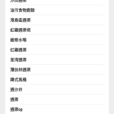
油污食物廚餘
港島區通渠
紅磡通渠佬
維修水喉
红磡通渠
荃湾通渠
薄扶林通渠
蹲式馬桶
通沙井
通渠
通渠cp