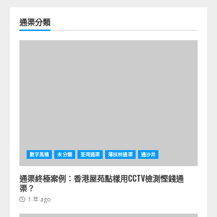
通渠分類
數字馬桶
未分類
荃湾通渠
薄扶林通渠
通沙井
通渠終極案例：香港屋苑點樣用CCTV檢測慳錢通
渠？
1 年 ago