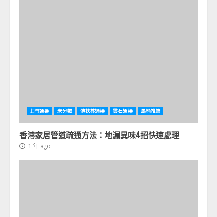
上門通渠
未分類
薄扶林通渠
雲石通渠
馬桶推薦
香港家居管道疏通方法：地漏異味4招快速處理
1 年 ago