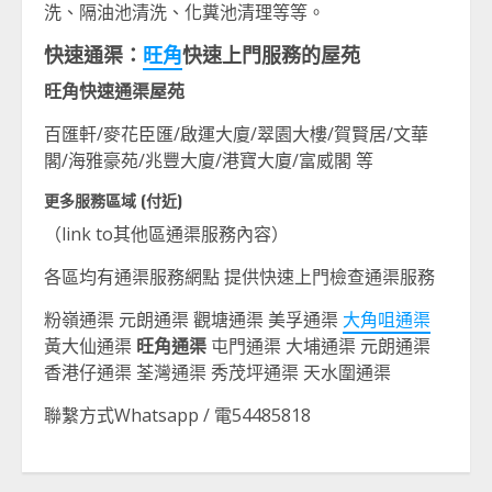
洗、隔油池清洗、化糞池清理等等。
快速通渠：
旺角
快速上門服務的屋苑
旺角快速通渠屋苑
百匯軒/麥花臣匯/啟運大廈/翠園大樓/賀賢居/文華
閣/海雅豪苑/兆豐大廈/港寶大廈/富威閣 等
更多服務區域 (付近)
（link to其他區通渠服務內容）
各區均有通渠服務網點 提供快速上門檢查通渠服務
粉嶺通渠 元朗通渠 觀塘通渠 美孚通渠
大角咀通渠
黃大仙通渠
旺角通渠
屯門通渠 大埔通渠 元朗通渠
香港仔通渠 荃灣通渠 秀茂坪通渠 天水圍通渠
聯繫方式Whatsapp / 電54485818