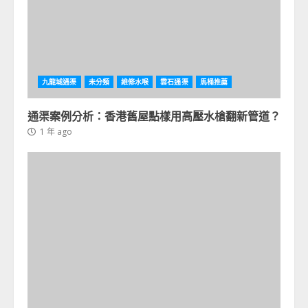
九龍城通渠
未分類
維修水喉
雲石通渠
馬桶推薦
通渠案例分析：香港舊屋點樣用高壓水槍翻新管道？
1 年 ago