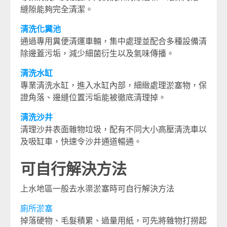
縫隙能夠完全清潔。
清洗化糞池
通過專用糞便清運車輛，集中處理並配合多種設備清
除邊蓋污垢，減少細菌衍生以及氣味傳播。
清洗水缸
專業清洗水缸，進入水缸內部，細緻處理淤塞物，保
證角落、邊縫位置污垢能被徹底清理掉。
清洗沙井
清理沙井表面雜物垃圾，配有不同大小高壓清洗車以
及吸缸車，快速令沙井通道暢通。
可自行解決方法
上水地區一般去水渠淤塞時可自行解決方法
廁所淤塞
掉落硬物、毛髮積累、過量用紙，可先將雜物打撈起