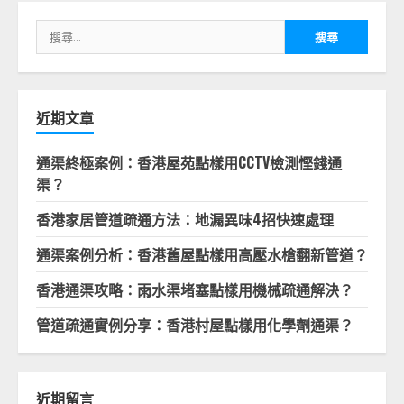
搜
尋
關
鍵
字:
近期文章
通渠終極案例：香港屋苑點樣用CCTV檢測慳錢通
渠？
香港家居管道疏通方法：地漏異味4招快速處理
通渠案例分析：香港舊屋點樣用高壓水槍翻新管道？
香港通渠攻略：雨水渠堵塞點樣用機械疏通解決？
管道疏通實例分享：香港村屋點樣用化學劑通渠？
近期留言