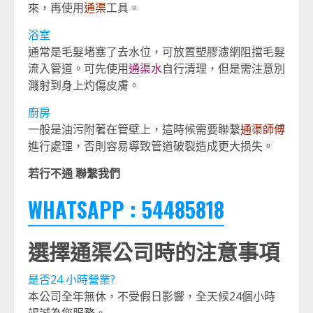
來，再使用
通渠
工具。
浴室
通常是毛髮堵塞了去水位，可放置塑膠濾網阻擋毛髮
流入管道。可先使用
通渠水
自行清理，但是需注意別
濺射到身上灼傷皮膚。
廚房
一般是油污附著在管壁上，這時候需要聯繫
通渠師傅
進行處理，否則容易導致管道破裂造成更大损失。
若行不通 聯繫我們
WHATSAPP : 54485818
選擇通渠公司時的注意事項
是否24 小時營業?
本公司全年無休，不受假日影響，全天候24個小時
竭誠為您服務。