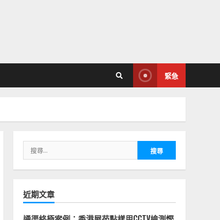
緊急
搜
尋
關
鍵
字:
近期文章
通渠終極案例：香港屋苑點樣用CCTV檢測慳