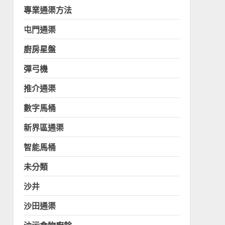
專業通渠方法
屯門通渠
廚房星盤
彈弓機
推介通渠
數字馬桶
新界區通渠
智能馬桶
未分類
沙井
沙田通渠