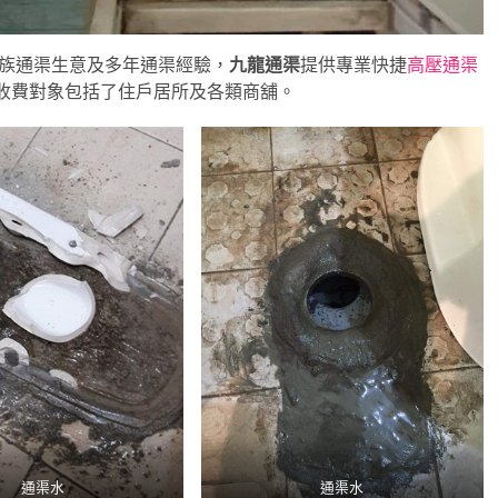
家族通渠生意及多年通渠經驗，
九龍通渠
提供專業快捷
高壓通渠
收費對象包括了住戶居所及各類商舖。
通渠水
通渠水