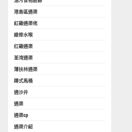
油污食物廚餘
港島區通渠
紅磡通渠佬
維修水喉
红磡通渠
荃湾通渠
薄扶林通渠
蹲式馬桶
通沙井
通渠
通渠cp
通渠介紹