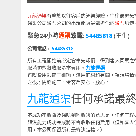
九龍通渠
有鑒於以往客戶的通渠經驗，往往最緊急
通渠公司通渠公司的出現能讓最鄰近你的
通渠
師傅
緊急24小時
通渠
致電:
54485818
(王生)
公司電話 :
54485818
所有工程開始前必定會事先報價，得到客人同意之
取消預約將收取基本費用。
九龍通渠
實際費用跟施工細節，選用的材料有關，視現場情
之後才開始施工，令客戶安心，放心。
九龍通渠
任何承諾最
不成功不收費及通唔到唔收錢的意思是，任何工程
題沒能力成功完成將不會收取任何費用（但如客人
用，本公司保留所有最終決定權。）