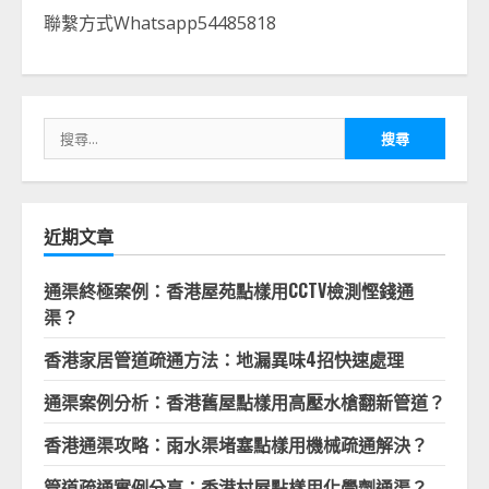
聯繫方式Whatsapp54485818
搜
尋
關
鍵
字:
近期文章
通渠終極案例：香港屋苑點樣用CCTV檢測慳錢通
渠？
香港家居管道疏通方法：地漏異味4招快速處理
通渠案例分析：香港舊屋點樣用高壓水槍翻新管道？
香港通渠攻略：雨水渠堵塞點樣用機械疏通解決？
管道疏通實例分享：香港村屋點樣用化學劑通渠？