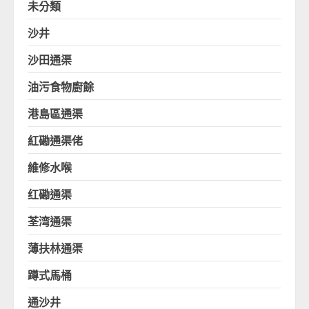
未分類
沙井
沙田通渠
油污食物廚餘
港島區通渠
紅磡通渠佬
維修水喉
红磡通渠
荃湾通渠
薄扶林通渠
蹲式馬桶
通沙井