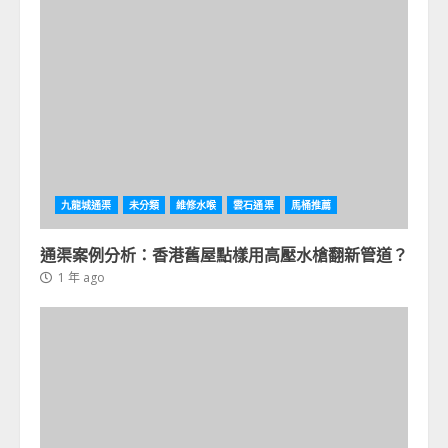
九龍城通渠
未分類
維修水喉
雲石通渠
馬桶推薦
通渠案例分析：香港舊屋點樣用高壓水槍翻新管道？
1 年 ago