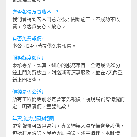
會否報價及實收不一?
我們會得到客人同意之後才開始施工，不成功不收
費，令客戶安心、放心。
有否免費報價?
本公司24小時提供免費報價。
服務態度如何?
秉承專業、認真、細心的服務宗旨，全港最快20分
鐘上門免費檢查，附送消毒清潔服務，並在7天內重
新上門檢查。
價錢是否公道?
所有工程開始前必定會事先報價，視現場實際情況而
定。明碼實價，童叟無欺！
年資,能力,服務範圍
更多報價可致電咨詢，專業通渠人員配備齊全設備，
包括村屋通渠、屋苑大廈通渠、沙井清理、水缸清