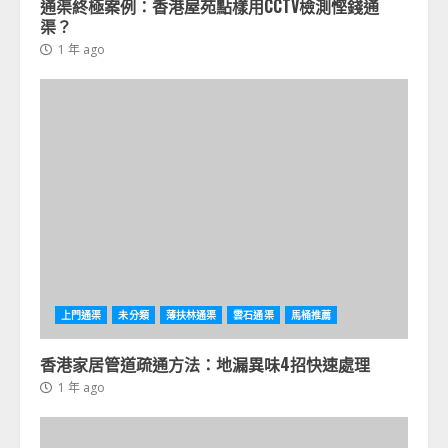
通渠終極案例：香港屋苑點樣用CCTV檢測慳錢通
渠？
1 年 ago
上門通渠
未分類
薄扶林通渠
雲石通渠
馬桶推薦
香港家居管道疏通方法：地漏異味4招快速處理
1 年 ago