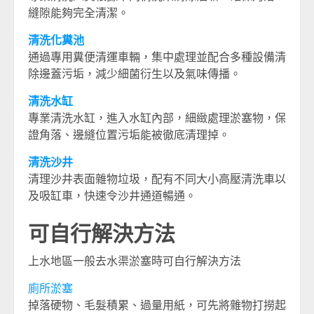
縫隙能夠完全清潔。
清洗化糞池
通過專用糞便清運車輛，集中處理並配合多種設備清
除邊蓋污垢，減少細菌衍生以及氣味傳播。
清洗水缸
專業清洗水缸，進入水缸內部，細緻處理淤塞物，保
證角落、邊縫位置污垢能被徹底清理掉。
清洗沙井
清理沙井表面雜物垃圾，配有不同大小高壓清洗車以
及吸缸車，快速令沙井通道暢通。
可自行解決方法
上水地區一般去水渠淤塞時可自行解決方法
廁所淤塞
掉落硬物、毛髮積累、過量用紙，可先將雜物打撈起