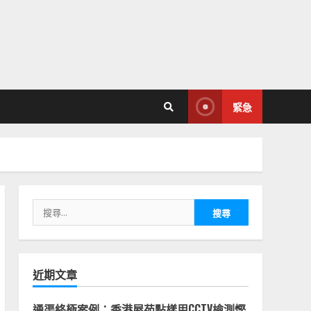
緊急
搜
尋
關
鍵
字:
近期文章
通渠終極案例：香港屋苑點樣用CCTV檢測慳