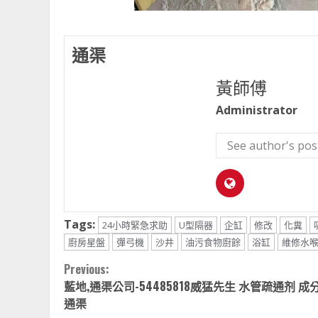
通渠
黃師傅
Administrator
See author's pos
Tags:
24小時緊急求助
U型隔器
企缸
修改
化糞
廚房星盤
彈弓機
沙井
油污食物廚餘
浴缸
維修水
Continue
Previous:
藍地,通渠公司-54485818威猛先生 水管疏通剂 成
Reading
通渠