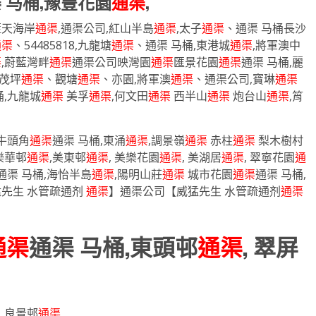
渠 马桶,豫豐花園
通渠
,
藍天海岸
通渠
,通渠公司,紅山半島
通渠
,太子
通渠
、通渠 马桶長沙
通渠
、54485818,九龍塘
通渠
、通渠 马桶,東港城
通渠
,將軍澳中
渠
,蔚藍灣畔
通渠
通渠公司映灣園
通渠
匯景花園
通渠
通渠 马桶,麗
茂坪
通渠
、觀塘
通渠
、亦園,將軍澳
通渠
、通渠公司,寶琳
通渠
桶,九龍城
通渠
美孚
通渠
,何文田
通渠
西半山
通渠
炮台山
通渠
,筲
牛頭角
通渠
通渠 马桶,東涌
通渠
,調景嶺
通渠
赤柱
通渠
梨木樹村
樂華邨
通渠
,美東邨
通渠
, 美樂花園
通渠
, 美湖居
通渠
, 翠寧花園
通
通渠 马桶,海怡半島
通渠
,陽明山莊
通渠
城市花園
通渠
通渠 马桶,
先生 水管疏通剂
通渠
】通渠公司【威猛先生 水管疏通剂
通渠
通渠
通渠 马桶,東頭邨
通渠
, 翠屏
, 良景邨
通渠
,