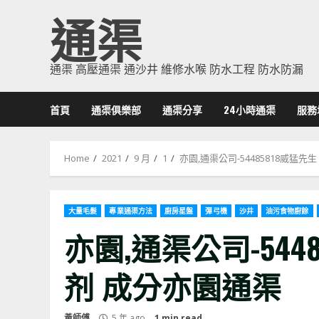
Skip
通渠
to
content
通渠 高壓通渠 通沙井 維修水喉 防水工程 防水防漏
首頁
通渠俱樂部
通渠分享
24小時通渠
服務
Home
2021
9 月
1
亦園,通渠公司-54485818威猛
大量毛髮
專業通渠方法
廚房星盤
彈弓機
沙井
油污食物廚餘
亦園,通渠公司-544
剂 成分亦園通渠
黃師傅
5 年 ago
1 min read