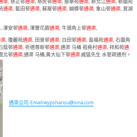
通渠
, 慈正邨
通渠
, 慈民邨
通渠
, 振華苑
通渠
, 新北江
通渠
, 新圍苑
苑
通渠
, 藍田邨
通渠
, 蘇屋邨
通渠
, 蝴蝶邨
通渠
, 象山邨
通渠
, 賞湖
渠
, 澤安邨
通渠
, 澤豐花園
通渠
, 牛頭角上邨
通渠
,
通渠
, 瓊麗苑
通渠
, 田景邨
通渠
, 白田邨
通渠
, 盈福苑
通渠
, 石圍角
 石蔭邨
通渠
, 祈德尊新邨
通渠
,通渠 马桶 祖堯村
通渠
, 祥和苑
通
竹園北邨
通渠
,通渠 马桶,黃大仙下邨
通渠
.威猛先生 水管疏通剂。
通渠公司-Email:
wypshansu@sina.com