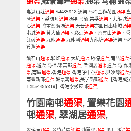
通渠
,維景灣畔
通渠
,通渠 马桶 通
嘉湖山莊
通渠
,54485818,通渠 马桶金獅花園
通渠
,
灣
通渠
、荔枝角
通渠
通渠 马桶,美孚
通渠
、九龍城
心
通渠
將軍澳廣場
通渠
,天晉
通渠
亦園日出康城
通
港城
通渠
黃大仙
通渠
、彩虹
通渠
、慈雲山
通渠
、秀
紅磡
通渠
九龍
通渠
九龍灣
通渠
九龍塘
通渠
通渠 马
箕灣
通渠
鑽石山
通渠
,彩虹
通渠
大坑
通渠
啟德
通渠
,南昌
通渠
通渠
,通渠 马桶,樂富邨
通渠
, 樂湖居
通渠
通渠 马桶,
渠
,南區
通渠
,香港
通渠
香港仔中心
通渠
,貝沙灣
通渠
南豐新邨
通渠
鯉景灣
通渠
,美孚新邨
通渠
【香港威猛
Tel:54485818】香港李鄭屋邨
通渠
,
竹園南邨
通渠
, 置樂花園
邨
通渠
, 翠湖居
通渠
,
翠瑤苑
通渠
, 翠竹花園
通渠
,油麗邨
通渠
, 興田邨
通渠