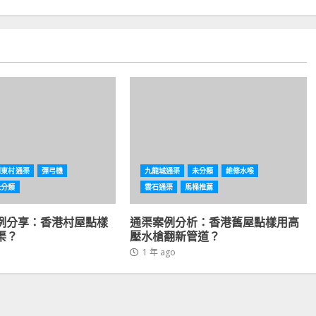
利東村通渠
彈弓機
九龍城通渠
未分類
維修水喉
未分類
雲石通渠
馬桶推薦
例分享：香港村屋點樣
通渠案例分析：香港舊屋點樣用高
渠？
壓水槍翻新管道？
1 年 ago