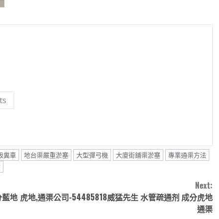
ts
吸糞車
地台渠嚴重淤塞
大型彈弓機
大廈街鋪渠淤塞
專業通渠方法
喉
Next:
分藍地
虎地,通渠公司-54485818威猛先生 水管疏通剂 成分虎地
通渠