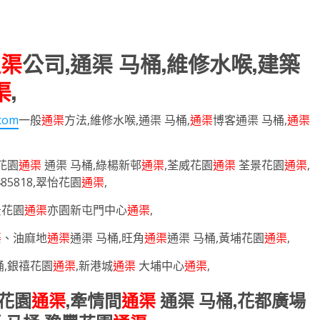
通渠
公司,通渠 马桶,維修水喉,建築
渠
,
com
一般
通渠
方法,維修水喉,通渠 马桶,
通渠
博客通渠 马桶,
通渠
花園
通渠
通渠 马桶,綠楊新邨
通渠
,荃威花園
通渠
荃景花園
通渠
,
485818,翠怡花園
通渠
,
景花園
通渠
亦園新屯門中心
通渠
,
渠
、油麻地
通渠
通渠 马桶,旺角
通渠
通渠 马桶,黃埔花園
通渠
,
桶,銀禧花園
通渠
,新港城
通渠
大埔中心
通渠
,
湖花園
通渠
,牽情間
通渠
通渠 马桶,花都廣場