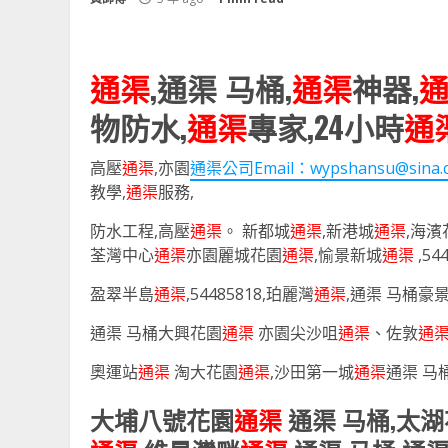
通渠
,通渠 马桶,
通渠
神器,
物防水,
通渠
專家,24小時
通
高壓
通渠
,亦園
通渠公司Email：
wypshansu@sina.
教學,
通渠
服務,
防水工程,高壓
通渠
。 新都城
通渠
,新港城
通渠
,海濱
荃灣中心
通渠
亦園麗城花園
通渠
,愉景新城
通渠
,54
盈翠半島
通渠
,54485818,珀麗灣
通渠
,通渠 马桶豪
通渠 马桶大興花園
通渠
亦園尖沙咀
通渠
、佐敦
通
奧運站
通渠
淘大花園
通渠
,沙田第一城
通渠
通渠 马
大埔八號花園
通渠
通渠 马桶,太