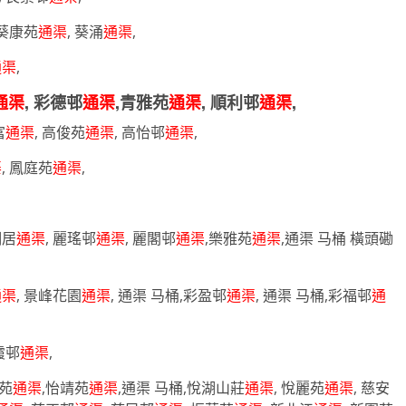
 葵康苑
通渠
, 葵涌
通渠
,
通渠
,
通渠
, 彩德邨
通渠
,青雅苑
通渠
, 順利邨
通渠
,
富
通渠
, 高俊苑
通渠
, 高怡邨
通渠
,
渠
, 鳳庭苑
通渠
,
湖居
通渠
, 麗瑤邨
通渠
, 麗閣邨
通渠
,樂雅苑
通渠
,通渠 马桶 橫頭磡
通渠
, 景峰花園
通渠
, 通渠 马桶,彩盈邨
通渠
, 通渠 马桶,彩福邨
通
霞邨
通渠
,
閣苑
通渠
,怡靖苑
通渠
,通渠 马桶,悅湖山莊
通渠
, 悅麗苑
通渠
, 慈安