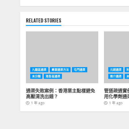
RELATED STORIES
九龍區通渠
專業通渠方法
屯門通渠
元朗通渠
未分類
港島區通渠
推介通渠
通渠失敗案例：香港業主點樣避免
管道疏通實
高壓清洗出錯？
用化學劑通
1 年 ago
1 年 ago