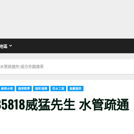
地區
先生 水管疏通剂 成分亦園通渠
維修水喉
通渠教學
通渠服務
防水工程
高壓通渠
85818威猛先生 水管疏通