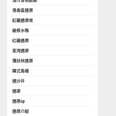
油污食物廚餘
港島區通渠
紅磡通渠佬
維修水喉
红磡通渠
荃湾通渠
薄扶林通渠
蹲式馬桶
通沙井
通渠
通渠cp
通渠介紹