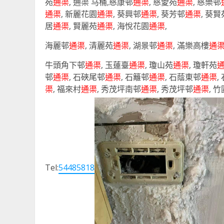
苑
通渠
, 通渠 马桶,慈康邨
通渠
, 慈愛苑
通渠
, 慈樂邨
通渠
, 新麗花園
通渠
, 葵興邨
通渠
, 葵芳邨
通渠
, 葵賢
居
通渠
, 賢麗苑
通渠
, 海悅花園
通渠
,
海麗邨
通渠
, 清麗苑
通渠
, 湖景邨
通渠
, 滿樂高樓
通
牛頭角下邨
通渠
, 玉蓮臺
通渠
, 瓊山苑
通渠
, 瓊軒苑
邨
通渠
, 石硤尾邨
通渠
, 石籬邨
通渠
, 石蔭東邨
通渠
,
渠
, 福來村
通渠
, 秀茂坪南邨
通渠
, 秀茂坪邨
通渠
, 
Tel:
54485818