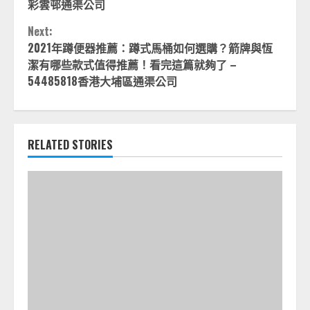
Reading
彩雲邨通渠公司
Next:
2021年蹲便器推薦：蹲式馬桶如何選購？箭牌與恆
潔有哪些款式值得推薦！看完這篇就夠了 –
54485818香港大埔區通渠公司
RELATED STORIES