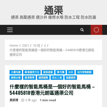
Skip
通渠
to
content
通渠 高壓通渠 通沙井 維修水喉 防水工程 防水防漏
Primary
Menu
Home
2021
10 月
2
什麼樣的智能馬桶是一個好的智能馬桶 – 54485818香港元朗區
通渠公司
大量毛髮
專業通渠方法
廚房星盤
彈弓機
沙井
油污食物廚餘
維修水喉
通渠教學
通渠服務
防水工程
高壓通渠
什麼樣的智能馬桶是一個好的智能馬桶 –
54485818香港元朗區通渠公司
黃師傅
5 年 ago
1 min read