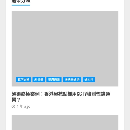
通渠分類
數字馬桶
未分類
荃湾通渠
薄扶林通渠
通沙井
通渠終極案例：香港屋苑點樣用CCTV檢測慳錢通
渠？
1 年 ago