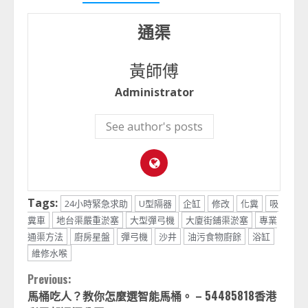
通渠
黃師傅
Administrator
See author's posts
Tags:
24小時緊急求助
U型隔器
企缸
修改
化糞
吸
糞車
地台渠嚴重淤塞
大型彈弓機
大廈街鋪渠淤塞
專業
通渠方法
廚房星盤
彈弓機
沙井
油污食物廚餘
浴缸
維修水喉
Continue
Previous:
馬桶吃人？教你怎麼選智能馬桶。 – 54485818香港