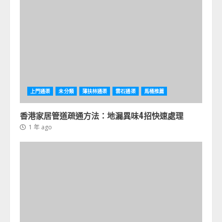
上門通渠
未分類
薄扶林通渠
雲石通渠
馬桶推薦
香港家居管道疏通方法：地漏異味4招快速處理
1 年 ago