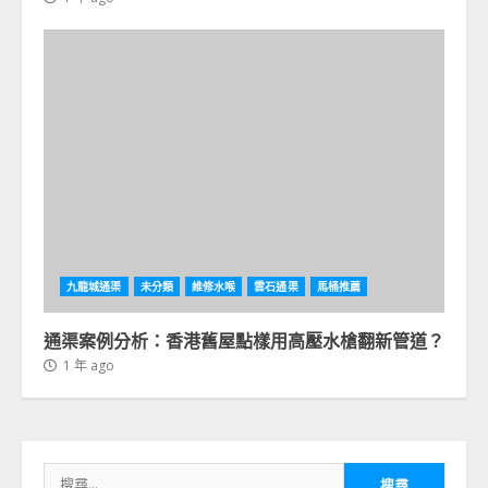
九龍城通渠
未分類
維修水喉
雲石通渠
馬桶推薦
通渠案例分析：香港舊屋點樣用高壓水槍翻新管道？
1 年 ago
搜