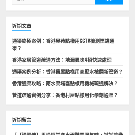
尋
關
鍵
字:
近期文章
通渠終極案例：香港屋苑點樣用CCTV檢測慳錢通
渠？
香港家居管道疏通方法：地漏異味4招快速處理
通渠案例分析：香港舊屋點樣用高壓水槍翻新管道？
香港通渠攻略：雨水渠堵塞點樣用機械疏通解決？
管道疏通實例分享：香港村屋點樣用化學劑通渠？
近期留言
「
【通渠佬】馬桶經常會出現難聞嘅氣味，試試這幾