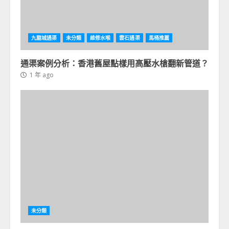
九龍城通渠
未分類
維修水喉
雲石通渠
馬桶推薦
通渠案例分析：香港舊屋點樣用高壓水槍翻新管道？
1 年 ago
未分類