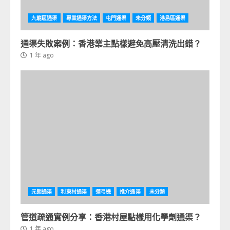
九龍區通渠
專業通渠方法
屯門通渠
未分類
港島區通渠
通渠失敗案例：香港業主點樣避免高壓清洗出錯？
1 年 ago
元朗通渠
利東村通渠
彈弓機
推介通渠
未分類
管道疏通實例分享：香港村屋點樣用化學劑通渠？
1 年 ago