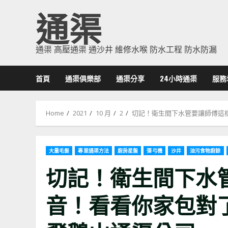
Skip
通渠
to
content
通渠 高壓通渠 通沙井 維修水喉 防水工程 防水防漏
首頁
通渠俱樂部
通渠分享
24小時通渠
服務
Home
2021
10 月
2
切記！衛生間下水管要讓師傅這樣包
大量毛髮
專業通渠方法
廚房星盤
彈弓機
沙井
油污食物廚餘
切記！衛生間下水
音！看看你家包對了嗎？