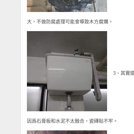
大，不做防腐處理可能會導致木方腐爛。
3、其實
因爲石膏板和水泥不太融合，瓷磚貼不牢。