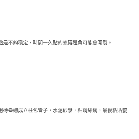
點是不夠穩定，時間一久貼的瓷磚邊角可能會開裂。
用磚壘砌成立柱包管子，水泥砂漿，粘鋼絲網，最後粘貼瓷