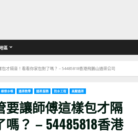
地區
才隔音！看看你家包對了嗎？ – 54485818香港飛鵝山通渠公司
維修水喉
通渠教學
通渠服務
防水工程
高壓通渠
管要讓師傅這樣包才隔
 – 54485818香港