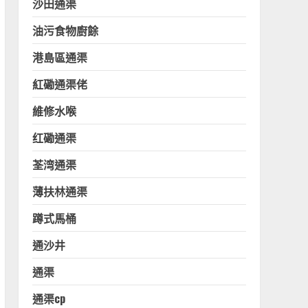
沙田通渠
油污食物廚餘
港島區通渠
紅磡通渠佬
維修水喉
红磡通渠
荃湾通渠
薄扶林通渠
蹲式馬桶
通沙井
通渠
通渠cp