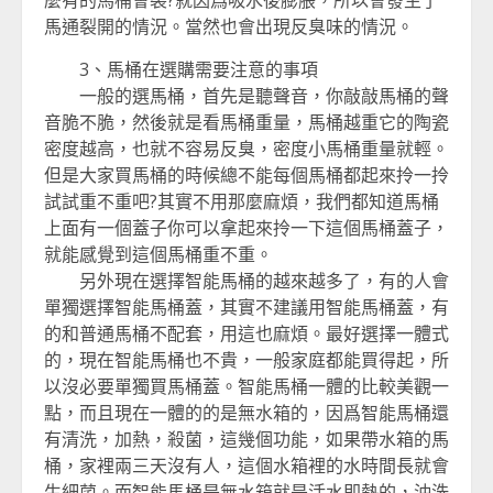
麼有的馬桶會裂?就因爲吸水後膨脹，所以會發生了
馬通裂開的情況。當然也會出現反臭味的情況。
3、馬桶在選購需要注意的事項
一般的選馬桶，首先是聽聲音，你敲敲馬桶的聲
音脆不脆，然後就是看馬桶重量，馬桶越重它的陶瓷
密度越高，也就不容易反臭，密度小馬桶重量就輕。
但是大家買馬桶的時候總不能每個馬桶都起來拎一拎
試試重不重吧?其實不用那麼麻煩，我們都知道馬桶
上面有一個蓋子你可以拿起來拎一下這個馬桶蓋子，
就能感覺到這個馬桶重不重。
另外現在選擇智能馬桶的越來越多了，有的人會
單獨選擇智能馬桶蓋，其實不建議用智能馬桶蓋，有
的和普通馬桶不配套，用這也麻煩。最好選擇一體式
的，現在智能馬桶也不貴，一般家庭都能買得起，所
以沒必要單獨買馬桶蓋。智能馬桶一體的比較美觀一
點，而且現在一體的的是無水箱的，因爲智能馬桶還
有清洗，加熱，殺菌，這幾個功能，如果帶水箱的馬
桶，家裡兩三天沒有人，這個水箱裡的水時間長就會
生細菌。而智能馬桶是無水箱就是活水即熱的，沖洗