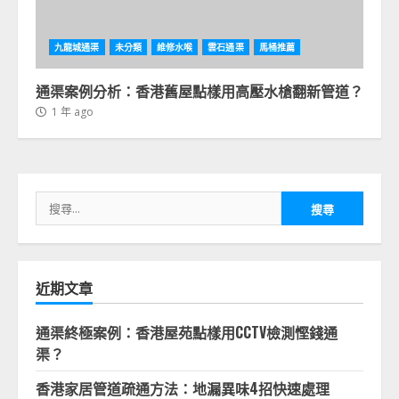
九龍城通渠
未分類
維修水喉
雲石通渠
馬桶推薦
通渠案例分析：香港舊屋點樣用高壓水槍翻新管道？
1 年 ago
搜
尋
關
鍵
字:
近期文章
通渠終極案例：香港屋苑點樣用CCTV檢測慳錢通
渠？
香港家居管道疏通方法：地漏異味4招快速處理