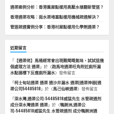
通渠案例分析：香港舊屋點樣用高壓水槍翻新管道？
香港通渠攻略：雨水渠堵塞點樣用機械疏通解決？
管道疏通實例分享：香港村屋點樣用化學劑通渠？
近期留言
「
【通渠佬】馬桶經常會出現難聞嘅氣味，試試這幾
個處理方法 通渠
」於〈
跑馬地通渠旺角附近廁所漏
水點搵樓下反應廁所漏水
〉發佈留言
「
柯士甸站通渠 通渠 通沙井漏水 通渠|通渠神器|通
渠公司54485818
」於〈
馬己仙峽通渠
〉發佈留言
「
深水灣,通渠公司-54485818威猛先生 水管疏通剂
成分深水灣通渠 通渠
」於〈
鴨脷洲,通渠公
司-54485818威猛先生 水管疏通剂 成分鴨脷洲通