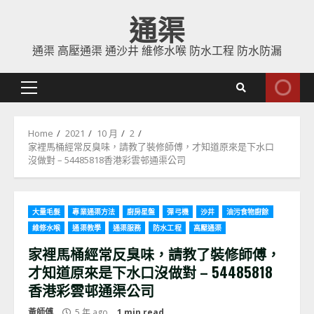
Skip
通渠
to
content
通渠 高壓通渠 通沙井 維修水喉 防水工程 防水防漏
Primary
Menu
Home
2021
10 月
2
家裡馬桶經常反臭味，請教了裝修師傅，才知道原來是下水口
沒做對 – 54485818香港彩雲邨通渠公司
大量毛髮
專業通渠方法
廚房星盤
彈弓機
沙井
油污食物廚餘
維修水喉
通渠教學
通渠服務
防水工程
高壓通渠
家裡馬桶經常反臭味，請教了裝修師傅，
才知道原來是下水口沒做對 – 54485818
香港彩雲邨通渠公司
黃師傅
5 年 ago
1 min read