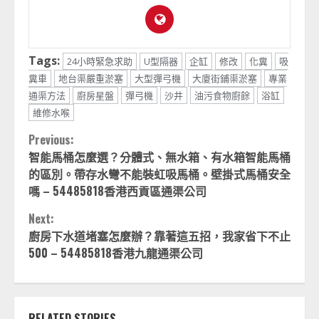
Tags:
24小時緊急求助
U型隔器
企缸
修改
化糞
吸
糞車
地台渠嚴重淤塞
大型彈弓機
大廈街鋪渠淤塞
專業
通渠方法
廚房星盤
彈弓機
沙井
油污食物廚餘
浴缸
維修水喉
Continue
Previous:
智能馬桶怎麼選？分體式、無水箱、有水箱智能馬桶
Reading
的區別。帶存水彎不能裝虹吸馬桶。壁掛式馬桶安全
嗎 – 54485818香港西貢區通渠公司
Next:
廚房下水道堵塞怎麼辦？靠著這五招，我家省下不止
500 – 54485818香港九龍通渠公司
RELATED STORIES