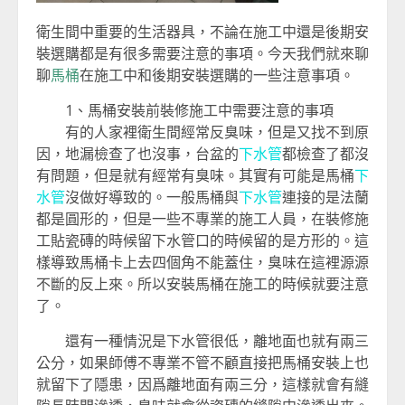
衛生間中重要的生活器具，不論在施工中還是後期安
裝選購都是有很多需要注意的事項。今天我們就來聊
聊
馬桶
在施工中和後期安裝選購的一些注意事項。
1、馬桶安裝前裝修施工中需要注意的事項
有的人家裡衛生間經常反臭味，但是又找不到原
因，地漏檢查了也沒事，台盆的
下水管
都檢查了都沒
有問題，但是就有經常有臭味。其實有可能是馬桶
下
水管
沒做好導致的。一般馬桶與
下水管
連接的是法蘭
都是圓形的，但是一些不專業的施工人員，在裝修施
工貼瓷磚的時候留下水管口的時候留的是方形的。這
樣導致馬桶卡上去四個角不能蓋住，臭味在這裡源源
不斷的反上來。所以安裝馬桶在施工的時候就要注意
了。
還有一種情況是下水管很低，離地面也就有兩三
公分，如果師傅不專業不管不顧直接把馬桶安裝上也
就留下了隱患，因爲離地面有兩三分，這樣就會有縫