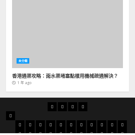
未分類
香港通渠攻略：雨水渠堵塞點樣用機械疏通解決？
1 年 ago
首
通
通
24
頁
渠
渠
小
服
俱
分
時
務
太
太
大
大
大
火
粉
北
旺
荃
天
樂
享
通
地
和
古
角
圍
埔
炭
嶺
角
角
灣
水
荔
屯
小
藍
沙
火
數
土
洪
柴
慈