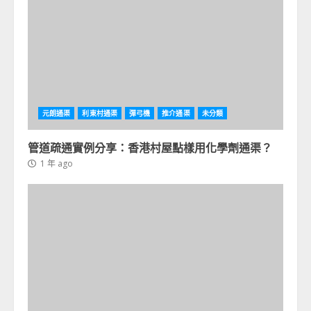
元朗通渠
利東村通渠
彈弓機
推介通渠
未分類
管道疏通實例分享：香港村屋點樣用化學劑通渠？
1 年 ago