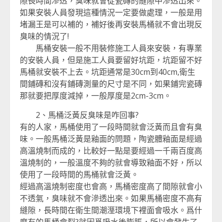
隙長時間滲透，臭味就會從瓷磚的縫隙中滲透出來。
如果安裝人員發現這種情況一定要做處理，一般是用
堵漏王是可以補的，補好後再安裝馬桶就不會出現反
臭味的情況了!
馬桶安裝一般不用裝修施工人員來安裝，有專業
的安裝人員，但是施工人員要留好坑距，坑距留不好
馬桶就安裝不上去。坑距通常是30cm到40cm,衛生
間鋪磚和沒有鋪磚測量的尺寸是不同，如果鋪完瓷磚
那就要把厚度減掉，一般厚度是2cm-3cm。
2、馬桶泛黃反臭味是咋回事?
有的人家，馬桶使用了一段時間就會泛黃而且會有臭
味。一般馬桶泛黃是釉面的問題，陶瓷體釉面是經過
高溫燒制而成的，比較好一點是要經過一千兩百度高
溫燒制的，一般溫度不夠的就會導致釉面不好，所以
使用了一段時間的馬桶就會泛黃。
經過高溫燒制密度也會高，馬桶密度高了間隙就會小
不透氣，臭味就不會滲透出來。如果馬桶密度不高有
縫隙，長時間在衛生間潮溼環境下裡面會吸水。爲什