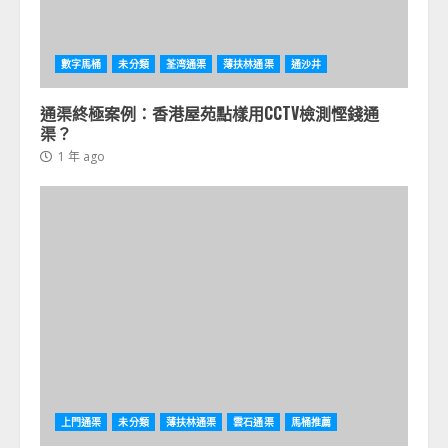
數字馬桶
未分類
荃湾通渠
薄扶林通渠
通沙井
通渠終極案例：香港屋苑點樣用CCTV檢測慳錢通
渠？
1 年 ago
上門通渠
未分類
薄扶林通渠
雲石通渠
馬桶推薦