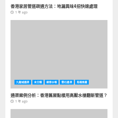
香港家居管道疏通方法：地漏異味4招快速處理
1 年 ago
九龍城通渠
未分類
維修水喉
雲石通渠
馬桶推薦
通渠案例分析：香港舊屋點樣用高壓水槍翻新管道？
1 年 ago