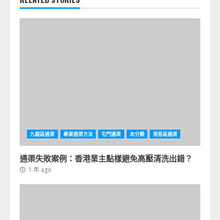
九龍區通渠
專業通渠方法
屯門通渠
未分類
港島區通渠
通渠失敗案例：香港業主點樣避免高壓清洗出錯？
1 年 ago