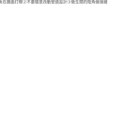
免在牆面打眼②不要隨意改動管道設計③衛生間的陰角做接縫