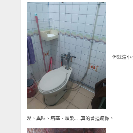
但就這小
溼、異味、堵塞、頭髮……真的會逼瘋你。