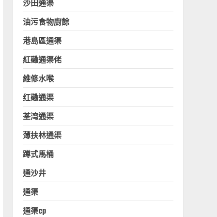
沙田通渠
油污食物廚餘
港島區通渠
紅磡通渠佬
維修水喉
红磡通渠
荃湾通渠
薄扶林通渠
蹲式馬桶
通沙井
通渠
通渠cp