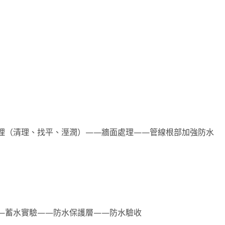
理（清理、找平、溼潤）——牆面處理——管線根部加強防水
—蓄水實驗——防水保護層——防水驗收