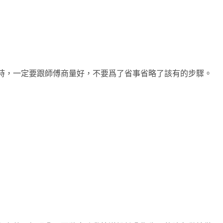
時，一定要跟師傅商量好，不要爲了省事省略了該有的步驟。