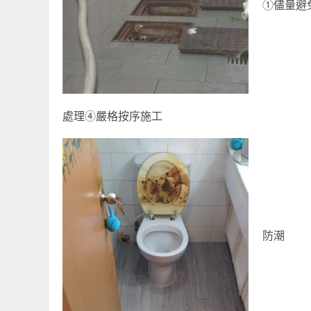
①儘量避
處理④嚴格按序施工
防潮