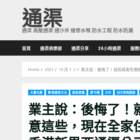
Skip
通渠
to
content
通渠 高壓通渠 通沙井 維修水喉 防水工程 防水防漏
首頁
通渠俱樂部
通渠分享
24小時通渠
服務
Home
2021
10 月
2
業主說：後悔了！就因爲衛生間裝修
大量毛髮
專業通渠方法
廚房星盤
彈弓機
沙井
油污食物廚餘
業主說：後悔了！
意這些，現在全家住著都