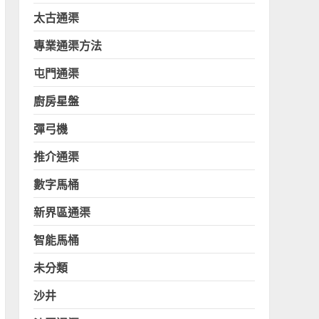
太古通渠
專業通渠方法
屯門通渠
廚房星盤
彈弓機
推介通渠
數字馬桶
新界區通渠
智能馬桶
未分類
沙井