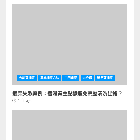
九龍區通渠
專業通渠方法
屯門通渠
未分類
港島區通渠
通渠失敗案例：香港業主點樣避免高壓清洗出錯？
1 年 ago