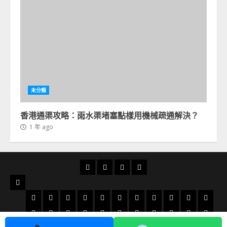
未分類
香港通渠攻略：雨水渠堵塞點樣用機械疏通解決？
1 年 ago
首
通
通
24
頁
渠
渠
小
服
俱
分
時
務
太
太
大
大
大
火
粉
北
旺
荃
天
樂
享
通
地
和
古
角
圍
埔
炭
嶺
角
角
灣
水
荔
屯
小
藍
沙
火
數
土
洪
柴
慈
部
渠
區
地
城
咀
通
地
地
地
地
地
地
圍
枝
門
西
田
田
炭
碼
瓜
水
灣
雲