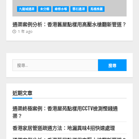
九龍城通渠
未分類
維修水喉
雲石通渠
馬桶推薦
通渠案例分析：香港舊屋點樣用高壓水槍翻新管道？
1 年 ago
搜
尋
關
鍵
字:
近期文章
通渠終極案例：香港屋苑點樣用CCTV檢測慳錢通
渠？
香港家居管道疏通方法：地漏異味4招快速處理