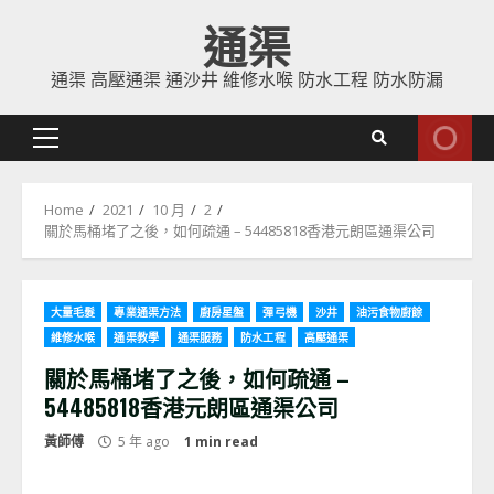
Skip
通渠
to
content
通渠 高壓通渠 通沙井 維修水喉 防水工程 防水防漏
Primary
Menu
Home
2021
10 月
2
關於馬桶堵了之後，如何疏通 – 54485818香港元朗區通渠公司
大量毛髮
專業通渠方法
廚房星盤
彈弓機
沙井
油污食物廚餘
維修水喉
通渠教學
通渠服務
防水工程
高壓通渠
關於馬桶堵了之後，如何疏通 –
54485818香港元朗區通渠公司
黃師傅
5 年 ago
1 min read