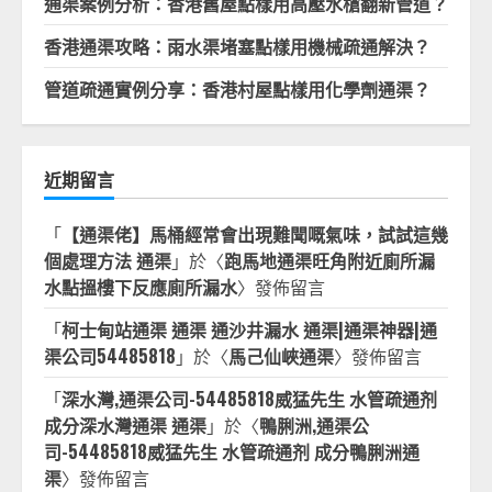
通渠案例分析：香港舊屋點樣用高壓水槍翻新管道？
香港通渠攻略：雨水渠堵塞點樣用機械疏通解決？
管道疏通實例分享：香港村屋點樣用化學劑通渠？
近期留言
「
【通渠佬】馬桶經常會出現難聞嘅氣味，試試這幾
個處理方法 通渠
」於〈
跑馬地通渠旺角附近廁所漏
水點搵樓下反應廁所漏水
〉發佈留言
「
柯士甸站通渠 通渠 通沙井漏水 通渠|通渠神器|通
渠公司54485818
」於〈
馬己仙峽通渠
〉發佈留言
「
深水灣,通渠公司-54485818威猛先生 水管疏通剂
成分深水灣通渠 通渠
」於〈
鴨脷洲,通渠公
司-54485818威猛先生 水管疏通剂 成分鴨脷洲通
渠
〉發佈留言