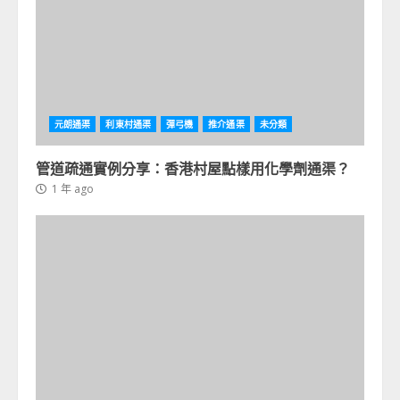
元朗通渠
利東村通渠
彈弓機
推介通渠
未分類
管道疏通實例分享：香港村屋點樣用化學劑通渠？
1 年 ago