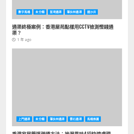
數字馬桶
未分類
荃湾通渠
薄扶林通渠
通沙井
通渠終極案例：香港屋苑點樣用CCTV檢測慳錢通
渠？
1 年 ago
上門通渠
未分類
薄扶林通渠
雲石通渠
馬桶推薦
香港家居管道疏通方法：地漏異味4招快速處理