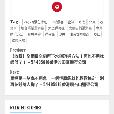
Tags:
24小時緊急求助
U型隔器
企缸
修改
化糞
吸
糞車
地台渠嚴重淤塞
大型彈弓機
大廈街鋪渠淤塞
專業
通渠方法
廚房星盤
彈弓機
沙井
油污食物廚餘
浴缸
維修水喉
Continue
Previous:
【收藏】全網最全廁所下水道疏通方法！再也不用找
Reading
師傅了！ – 54485818香港沙田區通渠公司
Next:
馬桶萬一堵塞不用急，一個塑膠袋就能輕鬆搞定，別
再花錢請人掏了 – 54485818香港鑽石山通渠公司
RELATED STORIES