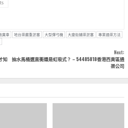
ts
吸糞車
地台渠嚴重淤塞
大型彈弓機
大廈街鋪渠淤塞
專業通渠方法
喉
Next:
才知
抽水馬桶選直衝還是虹吸式？ – 54485818香港西貢區通
渠公司