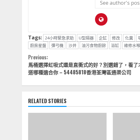
See author's pos
Tags:
24小時緊急求助
U型隔器
企缸
修改
化糞
廚房星盤
彈弓機
沙井
油污食物廚餘
浴缸
維修水
Continue
Previous:
馬桶選擇虹吸式還是直衝式的好？別選錯了，看了
Reading
道哪種適合你 – 54485818香港荃灣區通渠公司
RELATED STORIES