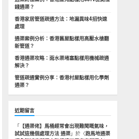
錢通渠？
香港家居管道疏通方法：地漏異味4招快速
處理
通渠案例分析：香港舊屋點樣用高壓水槍翻
新管道？
香港通渠攻略：雨水渠堵塞點樣用機械疏通
解決？
管道疏通實例分享：香港村屋點樣用化學劑
通渠？
近期留言
「
【通渠佬】馬桶經常會出現難聞嘅氣味，
試試這幾個處理方法 通渠
」於〈
跑馬地通渠