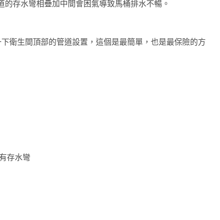
道的存水彎相疊加中間會困氣導致馬桶排水不暢。
一下衛生間頂部的管道設置，這個是最簡單，也是最保險的方
 有存水彎