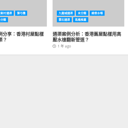
利東村通渠
彈弓機
九龍城通渠
未分類
維修水喉
未分類
雲石通渠
馬桶推薦
例分享：香港村屋點樣
通渠案例分析：香港舊屋點樣用高
渠？
壓水槍翻新管道？
1 年 ago