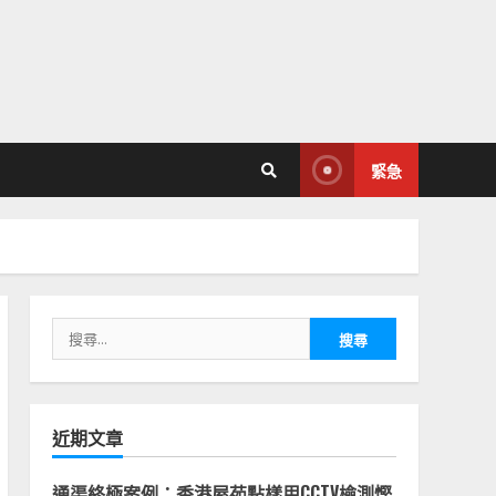
緊急
搜
尋
關
鍵
字:
近期文章
通渠終極案例：香港屋苑點樣用CCTV檢測慳