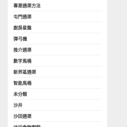
專業通渠方法
屯門通渠
廚房星盤
彈弓機
推介通渠
數字馬桶
新界區通渠
智能馬桶
未分類
沙井
沙田通渠