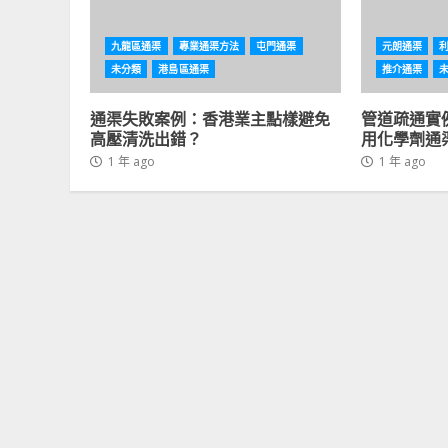
九龍區通渠
專業通渠方法
屯門通渠
元朗通渠
未分類
港島區通渠
推介通渠
通渠失敗案例：香港業主點樣避免
管道疏通實
高壓清洗出錯？
用化學劑通
1 年 ago
1 年 ago