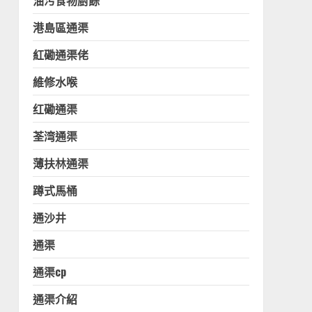
油污食物廚餘
港島區通渠
紅磡通渠佬
維修水喉
红磡通渠
荃湾通渠
薄扶林通渠
蹲式馬桶
通沙井
通渠
通渠cp
通渠介紹