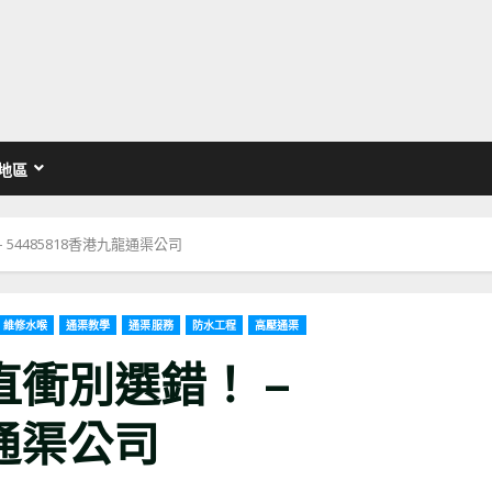
地區
54485818香港九龍通渠公司
維修水喉
通渠教學
通渠服務
防水工程
高壓通渠
衝別選錯！ –
龍通渠公司