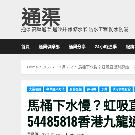
Skip
通渠
to
content
通渠 高壓通渠 通沙井 維修水喉 防水工程 防水防漏
首頁
通渠俱樂部
通渠分享
24小時通渠
服務
Home
2021
10 月
2
馬桶下水慢？虹吸直衝別選錯！ – 
大量毛髮
專業通渠方法
廚房星盤
彈弓機
沙井
油污食物廚餘
馬桶下水慢？虹吸直
54485818香港九
黃師傅
5 年 ago
1 min read