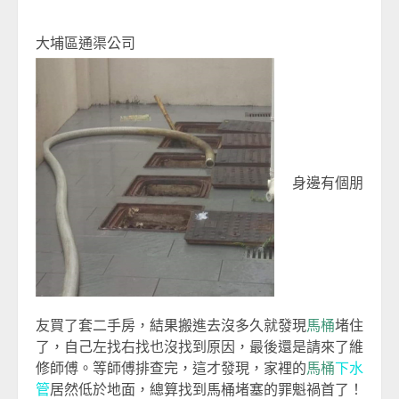
大埔區通渠公司
身邊有個朋
友買了套二手房，結果搬進去沒多久就發現
馬桶
堵住
了，自己左找右找也沒找到原因，最後還是請來了維
修師傅。等師傅排查完，這才發現，家裡的
馬桶
下水
管
居然低於地面，總算找到馬桶堵塞的罪魁禍首了！