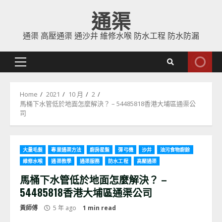
Skip
通渠
to
content
通渠 高壓通渠 通沙井 維修水喉 防水工程 防水防漏
Primary
Menu
Home
2021
10 月
2
馬桶下水管低於地面怎麼解決？ – 54485818香港大埔區通渠公
司
大量毛髮
專業通渠方法
廚房星盤
彈弓機
沙井
油污食物廚餘
維修水喉
通渠教學
通渠服務
防水工程
高壓通渠
馬桶下水管低於地面怎麼解決？ –
54485818香港大埔區通渠公司
黃師傅
5 年 ago
1 min read