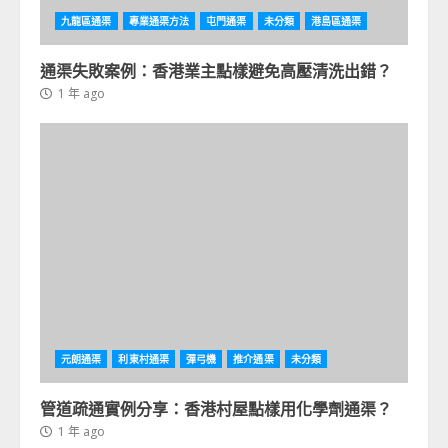
九龍區通渠
專業通渠方法
屯門通渠
未分類
港島區通渠
通渠失敗案例：香港業主點樣避免高壓清洗出錯？
1 年 ago
元朗通渠
利東村通渠
彈弓機
推介通渠
未分類
管道疏通實例分享：香港村屋點樣用化學劑通渠？
1 年 ago