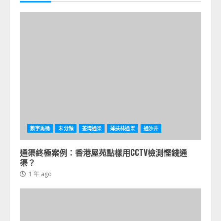
數字馬桶
未分類
荃湾通渠
薄扶林通渠
通沙井
通渠終極案例：香港屋苑點樣用CCTV檢測慳錢通
渠？
1 年 ago