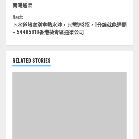
Reading
南灣通渠
Next:
下水道堵塞別拿熱水沖，只需這3招，1分鐘就能通開
– 54485818香港葵青區通渠公司
RELATED STORIES