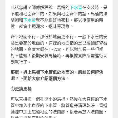
此話怎講？師傅解釋說，馬桶的
下水管
在安裝時，是
不能和地面齊平的，如果與地面齊平的話，馬桶的法
蘭圈和
下水管
就不能很好地密封，那以後使用的時
候，就會出現漏水、返味等現象。
齊平地面不行，那低於地面更不行，一般下水管的安
裝是要高於地面的，這裡的地面指的是已經鋪好瓷磚
的地面，高度大概在1~2cm，可以稍加長一些但絕
對不能短！後期安裝馬桶時，再根據實際所需進行切
割就行了。
那麼，遇上馬桶下水管低於地面的，應該如何解決
呢？下面給大家介紹兩個方法。
①更換馬桶
可以直接換一個孔徑小的馬桶，然後在大直徑的下水
管中加入小直徑的下水管，將管道旁清理乾淨，管道
縫隙中加上超過地面的法蘭膠，接著再放入法蘭圈，