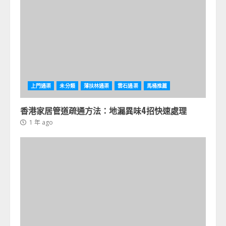
上門通渠
未分類
薄扶林通渠
雲石通渠
馬桶推薦
香港家居管道疏通方法：地漏異味4招快速處理
1 年 ago