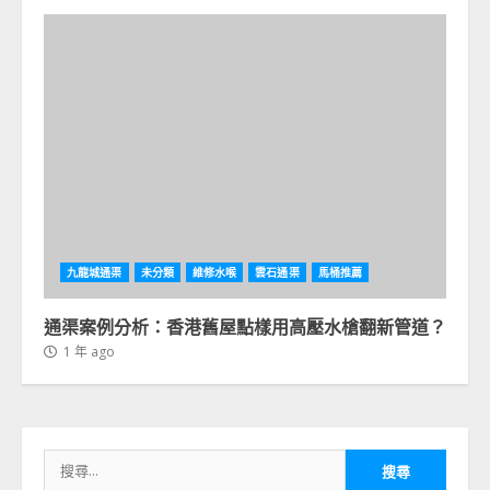
九龍城通渠
未分類
維修水喉
雲石通渠
馬桶推薦
通渠案例分析：香港舊屋點樣用高壓水槍翻新管道？
1 年 ago
搜
尋