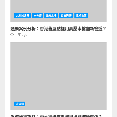
九龍城通渠
未分類
維修水喉
雲石通渠
馬桶推薦
通渠案例分析：香港舊屋點樣用高壓水槍翻新管道？
1 年 ago
未分類
香港通渠攻略：雨水渠堵塞點樣用機械疏通解決？