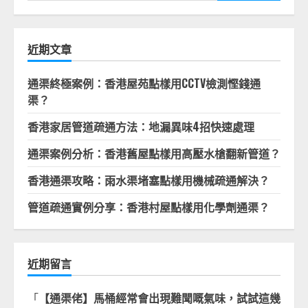
關
鍵
字:
近期文章
通渠終極案例：香港屋苑點樣用CCTV檢測慳錢通
渠？
香港家居管道疏通方法：地漏異味4招快速處理
通渠案例分析：香港舊屋點樣用高壓水槍翻新管道？
香港通渠攻略：雨水渠堵塞點樣用機械疏通解決？
管道疏通實例分享：香港村屋點樣用化學劑通渠？
近期留言
「
【通渠佬】馬桶經常會出現難聞嘅氣味，試試這幾