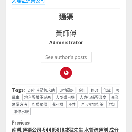
大埔區通渠公司
通渠
黃師傅
Administrator
See author's posts
Tags:
24小時緊急求助
U型隔器
企缸
修改
化糞
吸
糞車
地台渠嚴重淤塞
大型彈弓機
大廈街鋪渠淤塞
專業
通渠方法
廚房星盤
彈弓機
沙井
油污食物廚餘
浴缸
維修水喉
Continue
Previous:
南灣,通渠公司-54485818威猛先生 水管疏通剂 成分