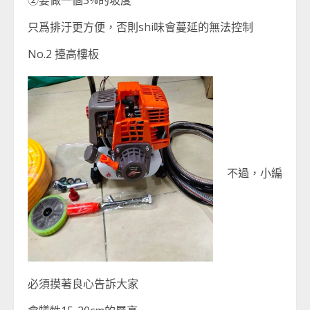
②要做一個3%的坡度
只爲排汙更方便，否則shi味會蔓延的無法控制
No.2 擡高樓板
不過，小編
必須摸著良心告訴大家