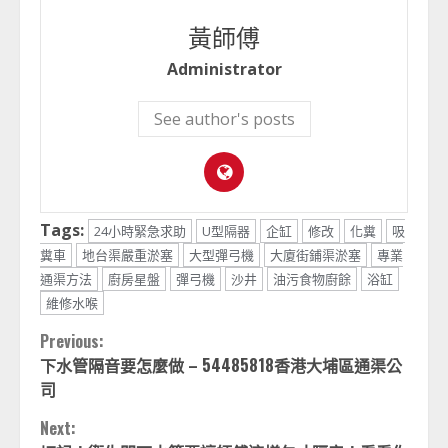
黃師傅
Administrator
See author's posts
Tags:
24小時緊急求助
U型隔器
企缸
修改
化糞
吸
糞車
地台渠嚴重淤塞
大型彈弓機
大廈街鋪渠淤塞
專業
通渠方法
廚房星盤
彈弓機
沙井
油污食物廚餘
浴缸
維修水喉
Continue
Previous:
下水管隔音要怎麼做 – 54485818香港大埔區通渠公
Reading
司
Next: