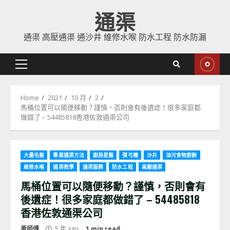
Skip
通渠
to
content
通渠 高壓通渠 通沙井 維修水喉 防水工程 防水防漏
Primary
Menu
Home
2021
10 月
2
馬桶位置可以隨便移動？謹慎，否則會有後遺症！很多家庭都
做錯了 – 54485818香港佐敦通渠公司
大量毛髮
專業通渠方法
廚房星盤
彈弓機
沙井
油污食物廚餘
維修水喉
通渠教學
通渠服務
防水工程
高壓通渠
馬桶位置可以隨便移動？謹慎，否則會有
後遺症！很多家庭都做錯了 – 54485818
香港佐敦通渠公司
黃師傅
5 年 ago
1 min read