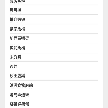
廚房星盤
彈弓機
推介通渠
數字馬桶
新界區通渠
智能馬桶
未分類
沙井
沙田通渠
油污食物廚餘
港島區通渠
紅磡通渠佬