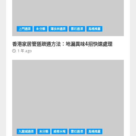
上門通渠
未分類
薄扶林通渠
雲石通渠
馬桶推薦
香港家居管道疏通方法：地漏異味4招快速處理
1 年 ago
九龍城通渠
未分類
維修水喉
雲石通渠
馬桶推薦