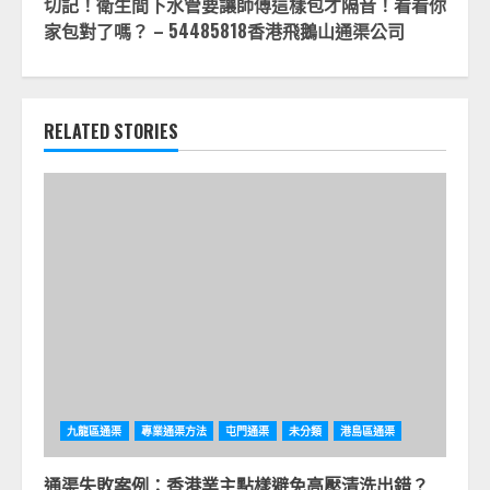
切記！衛生間下水管要讓師傅這樣包才隔音！看看你
家包對了嗎？ – 54485818香港飛鵝山通渠公司
RELATED STORIES
九龍區通渠
專業通渠方法
屯門通渠
未分類
港島區通渠
通渠失敗案例：香港業主點樣避免高壓清洗出錯？