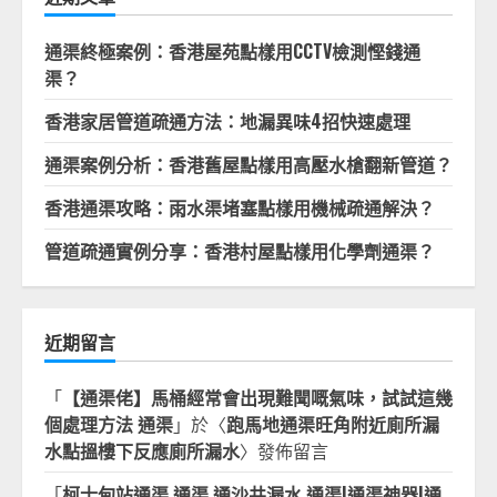
通渠終極案例：香港屋苑點樣用CCTV檢測慳錢通
渠？
香港家居管道疏通方法：地漏異味4招快速處理
通渠案例分析：香港舊屋點樣用高壓水槍翻新管道？
香港通渠攻略：雨水渠堵塞點樣用機械疏通解決？
管道疏通實例分享：香港村屋點樣用化學劑通渠？
近期留言
「
【通渠佬】馬桶經常會出現難聞嘅氣味，試試這幾
個處理方法 通渠
」於〈
跑馬地通渠旺角附近廁所漏
水點搵樓下反應廁所漏水
〉發佈留言
「
柯士甸站通渠 通渠 通沙井漏水 通渠|通渠神器|通