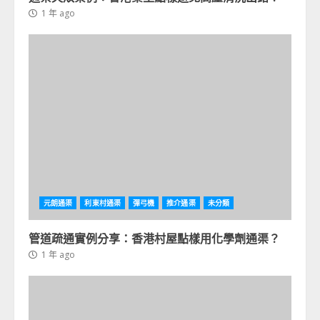
1 年 ago
元朗通渠
利東村通渠
彈弓機
推介通渠
未分類
管道疏通實例分享：香港村屋點樣用化學劑通渠？
1 年 ago