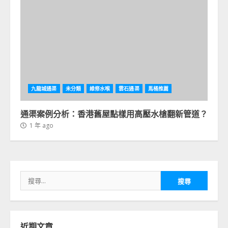
九龍城通渠
未分類
維修水喉
雲石通渠
馬桶推薦
通渠案例分析：香港舊屋點樣用高壓水槍翻新管道？
1 年 ago
搜
尋
關
鍵
字:
近期文章