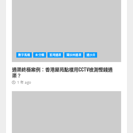
數字馬桶
未分類
荃湾通渠
薄扶林通渠
通沙井
通渠終極案例：香港屋苑點樣用CCTV檢測慳錢通
渠？
1 年 ago