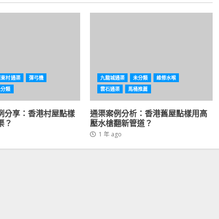
利東村通渠
彈弓機
九龍城通渠
未分類
維修水喉
未分類
雲石通渠
馬桶推薦
例分享：香港村屋點樣
通渠案例分析：香港舊屋點樣用高
渠？
壓水槍翻新管道？
1 年 ago