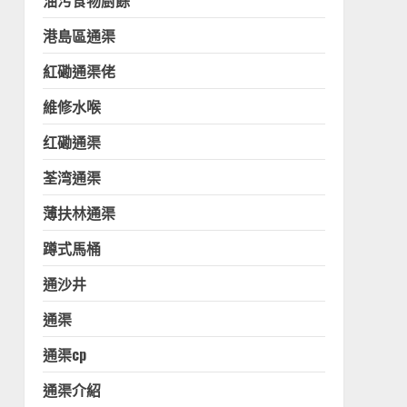
油污食物廚餘
港島區通渠
紅磡通渠佬
維修水喉
红磡通渠
荃湾通渠
薄扶林通渠
蹲式馬桶
通沙井
通渠
通渠cp
通渠介紹