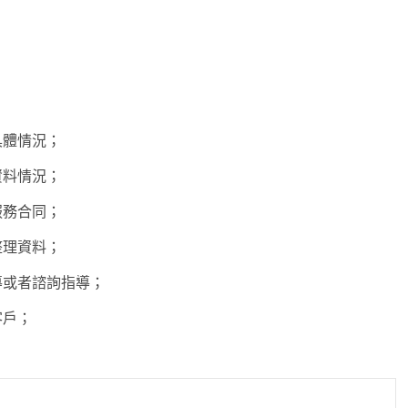
具體情況；
資料情況；
服務合同；
整理資料；
導或者諮詢指導；
客戶；