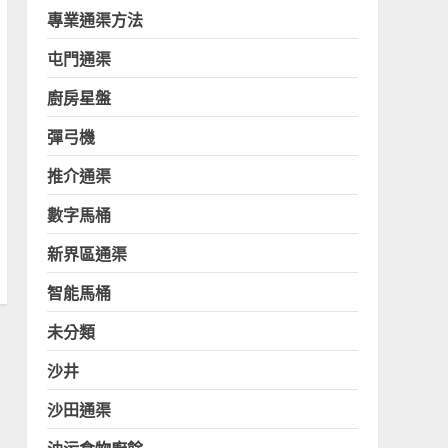
專業通渠方法
屯門通渠
廚房星盤
彈弓機
推介通渠
數字馬桶
新界區通渠
智能馬桶
未分類
沙井
沙田通渠