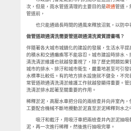
次，但是，雨水管道清理的主要目的是
疏通
管道，
管道前，
也只能通過長時間的通風來釋放沼氣，以防中
做管道疏通清洗需要管道疏通清洗資質證書嗎？
伴隨著各大城市城鎮化的建設的發展，生活水平提
的積水和交通癱瘓等不能容忍。城市建設時排水、
清洗清淤維護也就越發重視了，除了歷史問題如果
城市的排水、排汙和城市衛生，嚴重地甚至可引發
水標準比較低。有的地方排水設施就不健全，不完
常管道疏通清洗清淤維護工作就越發顯得重要。管
洗清淤排水起著至關重要的作用。
稀釋淤泥，高壓水車把分段的兩檢查井向井室內，
工要配合機械不斷地攪動淤泥直至淤泥稀釋到水之
吸汙和截汙，用吸汙車把兩檢查井內淤泥抽吸乾
泥，再一次進行稀釋，然後進行抽吸完畢。