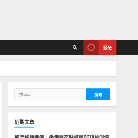
緊急
搜
尋
關
鍵
字:
近期文章
通渠終極案例：香港屋苑點樣用CCTV檢測慳