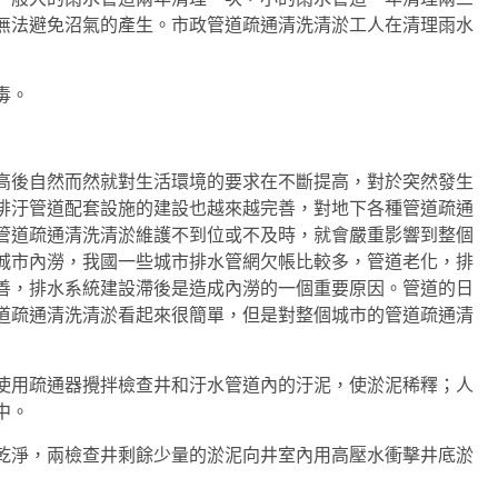
無法避免沼氣的產生。市政管道疏通清洗清淤工人在清理雨水
毒。
高後自然而然就對生活環境的要求在不斷提高，對於突然發生
排汙管道配套設施的建設也越來越完善，對地下各種管道疏通
管道疏通清洗清淤維護不到位或不及時，就會嚴重影響到整個
城市內澇，我國一些城市排水管網欠帳比較多，管道老化，排
善，排水系統建設滯後是造成內澇的一個重要原因。管道的日
道疏通清洗清淤看起來很簡單，但是對整個城市的管道疏通清
使用疏通器攪拌檢查井和汙水管道內的汙泥，使淤泥稀釋；人
中。
淨，兩檢查井剩餘少量的淤泥向井室內用高壓水衝擊井底淤