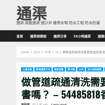
Skip
通渠
to
content
通渠 高壓通渠 通沙井 維修水喉 防水工程 防水防漏
首頁
通渠俱樂部
通渠分享
24小時通渠
服務
Home
2021
10 月
14
做管道疏通清洗需要管道疏通清洗資
大量毛髮
專業通渠方法
廚房星盤
彈弓機
沙井
油污食物廚餘
做管道疏通清洗需
書嗎？ – 54485
黃師傅
5 年 ago
1 min read