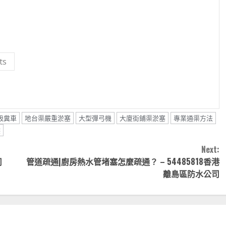
ts
吸糞車
地台渠嚴重淤塞
大型彈弓機
大廈街鋪渠淤塞
專業通渠方法
喉
Next:
司
管道疏通|廚房熱水管堵塞怎麼疏通？ – 54485818香港
離島區防水公司