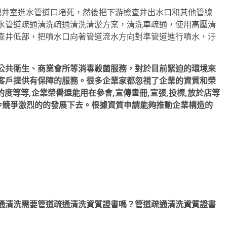
井室進水管道口堵死，然後把下游檢查井出水口和其他管線
水管道疏通清洗疏通清洗清淤方案，清洗車疏通，使用高壓清
查井低部，把噴水口向著管道流水方向對準管道進行噴水，汙
公共衛生、商業會所等消毒殺菌服務，對於目前緊迫的環境來
客戶提供有保障的服務。很多企業家都忽視了企業的資質和榮
的度等等,企業榮譽還能用在參會,宣傳畫冊,宣張,投標,放於店等
今競爭激烈的的發展下去。根據資質申請能夠推動企業構造的
通清洗需要管道疏通清洗資質證書嗎？管道疏通清洗資質證書