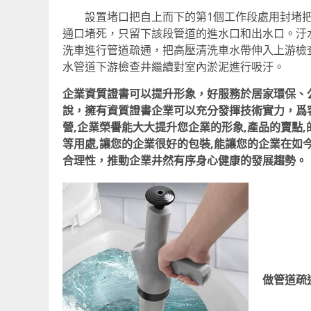
設置堵口把自上而下的第1個工作段處用封堵把
通口堵死，只留下該段管道的進水口和出水口。汙
洗車進行管道疏通，把高壓清洗車水帶伸入上游檢
水管道下游檢查井繼續對室內淤泥進行吸汙。
企業資質證書可以提升形象，好服務於居家環保、
說，擁有資質證書企業可以充分發揮技術實力，爲
營,企業榮譽能大大提升您企業的形象,產品的賣點,
等用處,讓您的企業很好的包裝,能讓您的企業在如
合理性，推動企業井然有序身心健康的發展趨勢。
做管道疏