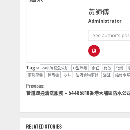
黃師傅
Administrator
See author's pos
Tags:
24小時緊急求助
U型隔器
企缸
修改
化糞
廚房星盤
彈弓機
沙井
油污食物廚餘
浴缸
維修水
Continue
Previous:
管道疏通清洗服務 – 54485818香港大埔區防水公
Reading
RELATED STORIES