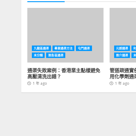
九龍區通渠
專業通渠方法
屯門通渠
元朗通渠
未分類
港島區通渠
推介通渠
通渠失敗案例：香港業主點樣避免
管道疏通實
高壓清洗出錯？
用化學劑通
1 年 ago
1 年 ago