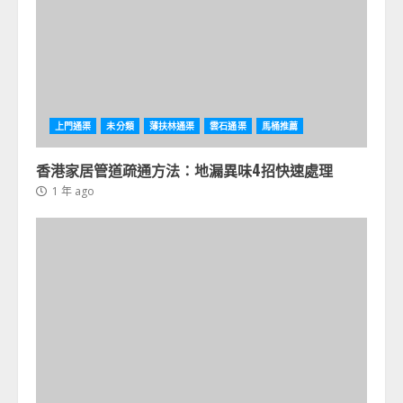
上門通渠
未分類
薄扶林通渠
雲石通渠
馬桶推薦
香港家居管道疏通方法：地漏異味4招快速處理
1 年 ago