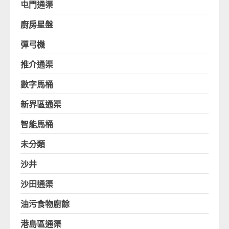
屯門通渠
廚房星盤
彈弓機
推介通渠
數字馬桶
新界區通渠
智能馬桶
未分類
沙井
沙田通渠
油污食物廚餘
港島區通渠