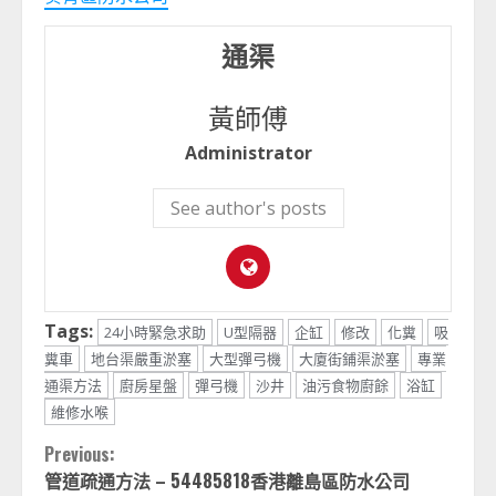
通渠
黃師傅
Administrator
See author's posts
Tags:
24小時緊急求助
U型隔器
企缸
修改
化糞
吸
糞車
地台渠嚴重淤塞
大型彈弓機
大廈街鋪渠淤塞
專業
通渠方法
廚房星盤
彈弓機
沙井
油污食物廚餘
浴缸
維修水喉
Continue
Previous:
管道疏通方法 – 54485818香港離島區防水公司