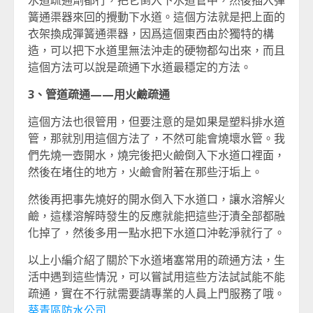
水道疏通劑都行，把它倒入下水道管中，然後插入彈
簧通渠器來回的攪動下水道。這個方法就是把上面的
衣架換成彈簧通渠器，因爲這個東西由於獨特的構
造，可以把下水道里無法沖走的硬物都勾出來，而且
這個方法可以說是疏通下水道最穩定的方法。
3、管道疏通——用火鹼疏通
這個方法也很管用，但要注意的是如果是塑料排水道
管，那就別用這個方法了，不然可能會燒壞水管。我
們先燒一壺開水，燒完後把火鹼倒入下水道口裡面，
然後在堵住的地方，火鹼會附著在那些汙垢上。
然後再把事先燒好的開水倒入下水道口，讓水溶解火
鹼，這樣溶解時發生的反應就能把這些汙漬全部都融
化掉了，然後多用一點水把下水道口沖乾淨就行了。
以上小編介紹了關於下水道堵塞常用的疏通方法，生
活中遇到這些情況，可以嘗試用這些方法試試能不能
疏通，實在不行就需要請專業的人員上門服務了哦。
葵青區防水公司