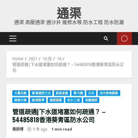
Skip
通渠
to
content
通渠 高壓通渠 通沙井 維修水喉 防水工程 防水防漏
Primary
Menu
Home
2021
10 月
14
管道疏通|下水道堵塞如何疏通？ – 54485818香港葵青區防水公
司
大量毛髮
專業通渠方法
廚房星盤
彈弓機
沙井
油污食物廚餘
維修水喉
通渠教學
通渠服務
防水工程
高壓通渠
管道疏通|下水道堵塞如何疏通？ –
54485818香港葵青區防水公司
黃師傅
5 年 ago
1 min read