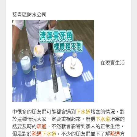
葵青區防水公司
在現實生活
中很多的朋友們可能都會遇到
下水道
堵塞的情況，對
於這種情況大家一定要重視起來，廚房
下水道
堵塞的
話要及時的
疏通
，不然就會影響到家人的正常生活，
但是對於
疏通
下水道
，不少的朋友們並不了解
疏通
方