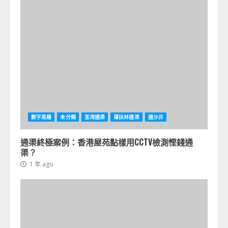
數字馬桶
未分類
荃湾通渠
薄扶林通渠
通沙井
通渠終極案例：香港屋苑點樣用CCTV檢測慳錢通
渠？
1 年 ago