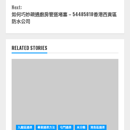
Reading
Next:
如何巧妙疏通廚房管道堵塞 – 54485818香港西貢區
防水公司
RELATED STORIES
九龍區通渠
專業通渠方法
屯門通渠
未分類
港島區通渠