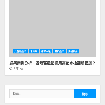
九龍城通渠
未分類
維修水喉
雲石通渠
馬桶推薦
通渠案例分析：香港舊屋點樣用高壓水槍翻新管道？
1 年 ago
搜
尋
關