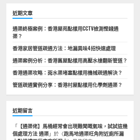
鍵
字:
近期文章
通渠終極案例：香港屋苑點樣用CCTV檢測慳錢通
渠？
香港家居管道疏通方法：地漏異味4招快速處理
通渠案例分析：香港舊屋點樣用高壓水槍翻新管道？
香港通渠攻略：雨水渠堵塞點樣用機械疏通解決？
管道疏通實例分享：香港村屋點樣用化學劑通渠？
近期留言
「
【通渠佬】馬桶經常會出現難聞嘅氣味，試試這幾
個處理方法 通渠
」於〈
跑馬地通渠旺角附近廁所漏