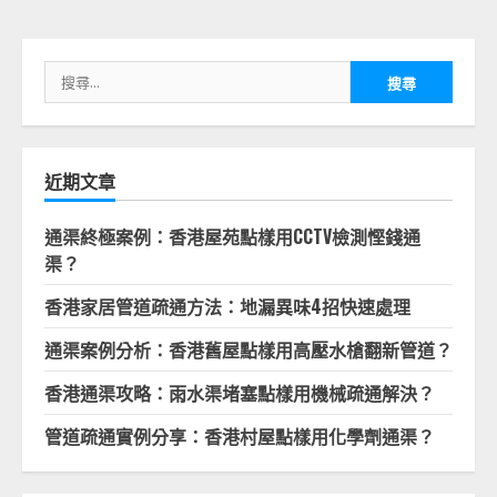
搜
尋
關
鍵
字:
近期文章
通渠終極案例：香港屋苑點樣用CCTV檢測慳錢通
渠？
香港家居管道疏通方法：地漏異味4招快速處理
通渠案例分析：香港舊屋點樣用高壓水槍翻新管道？
香港通渠攻略：雨水渠堵塞點樣用機械疏通解決？
管道疏通實例分享：香港村屋點樣用化學劑通渠？