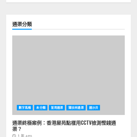
通渠分類
數字馬桶
未分類
荃湾通渠
薄扶林通渠
通沙井
通渠終極案例：香港屋苑點樣用CCTV檢測慳錢通
渠？
1 年 ago