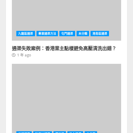
九龍區通渠
專業通渠方法
屯門通渠
未分類
港島區通渠
通渠失敗案例：香港業主點樣避免高壓清洗出錯？
1 年 ago