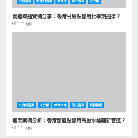
元朗通渠
利東村通渠
彈弓機
推介通渠
未分類
管道疏通實例分享：香港村屋點樣用化學劑通渠？
1 年 ago
九龍城通渠
未分類
維修水喉
雲石通渠
馬桶推薦
通渠案例分析：香港舊屋點樣用高壓水槍翻新管道？
1 年 ago