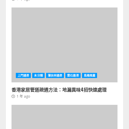
上門通渠
未分類
薄扶林通渠
雲石通渠
馬桶推薦
香港家居管道疏通方法：地漏異味4招快速處理
1 年 ago