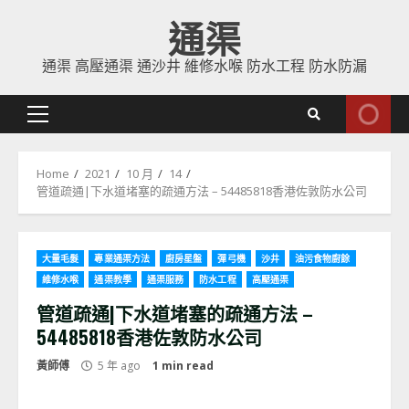
Skip
通渠
to
content
通渠 高壓通渠 通沙井 維修水喉 防水工程 防水防漏
Primary
Menu
Home
2021
10 月
14
管道疏通|下水道堵塞的疏通方法 – 54485818香港佐敦防水公司
大量毛髮
專業通渠方法
廚房星盤
彈弓機
沙井
油污食物廚餘
維修水喉
通渠教學
通渠服務
防水工程
高壓通渠
管道疏通|下水道堵塞的疏通方法 –
54485818香港佐敦防水公司
黃師傅
5 年 ago
1 min read