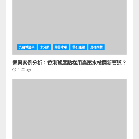
九龍城通渠
未分類
維修水喉
雲石通渠
馬桶推薦
通渠案例分析：香港舊屋點樣用高壓水槍翻新管道？
1 年 ago