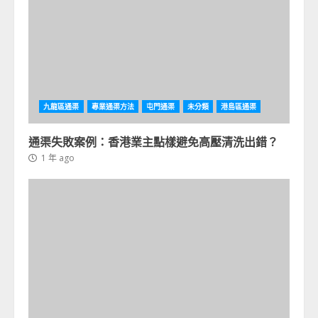
九龍區通渠
專業通渠方法
屯門通渠
未分類
港島區通渠
通渠失敗案例：香港業主點樣避免高壓清洗出錯？
1 年 ago