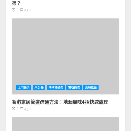
渠？
1 年 ago
上門通渠
未分類
薄扶林通渠
雲石通渠
馬桶推薦
香港家居管道疏通方法：地漏異味4招快速處理
1 年 ago