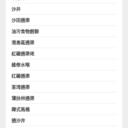
沙井
沙田通渠
油污食物廚餘
港島區通渠
紅磡通渠佬
維修水喉
红磡通渠
荃湾通渠
薄扶林通渠
蹲式馬桶
通沙井