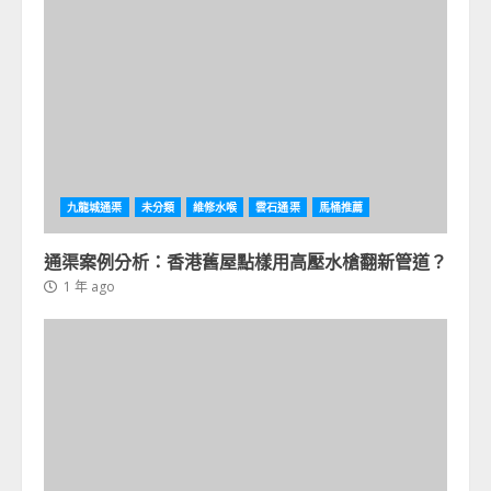
九龍城通渠
未分類
維修水喉
雲石通渠
馬桶推薦
通渠案例分析：香港舊屋點樣用高壓水槍翻新管道？
1 年 ago