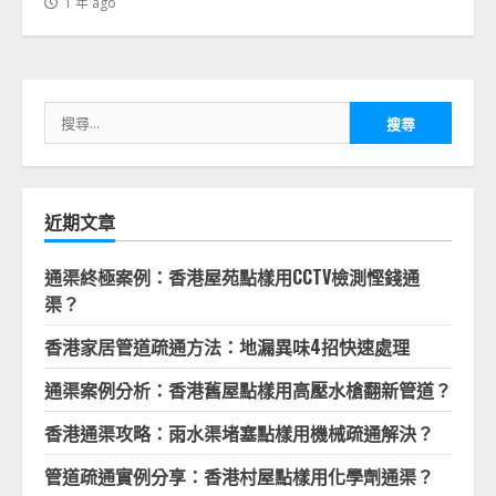
1 年 ago
搜
尋
關
鍵
字:
近期文章
通渠終極案例：香港屋苑點樣用CCTV檢測慳錢通
渠？
香港家居管道疏通方法：地漏異味4招快速處理
通渠案例分析：香港舊屋點樣用高壓水槍翻新管道？
香港通渠攻略：雨水渠堵塞點樣用機械疏通解決？
管道疏通實例分享：香港村屋點樣用化學劑通渠？