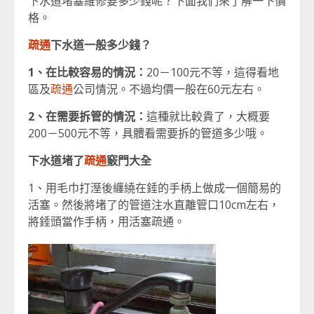
下水道堵塞維修要多少錢呢？下面我們來了解一下價
格。
疏通
下水道一般多少錢？
1、在比較容易的情況：
20－100元不等，這得看地
區及
疏通
公司情況。不過均價一般在60元左右。
2、在需要拆管的情況：
這種就比較貴了，大概要
200－500元不等，具體看需要拆的管道多少哦。
下水道堵了
疏通
竅門大全
1、用毛巾打溼後纏繞在錘的手柄上做成一個簡易的
活塞。然後將堵了的管道注水直離管口10cm左右，
將錘頭當作手柄，用活塞疏通。