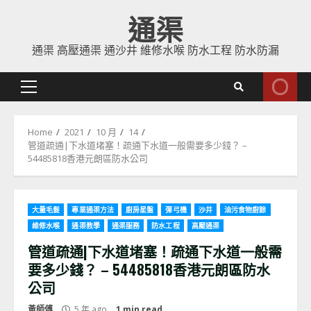
Skip
通渠
to
content
通渠 高壓通渠 通沙井 維修水喉 防水工程 防水防漏
Primary
Menu
Home
2021
10 月
14
管道疏通|下水道堵塞！疏通下水道一般需要多少錢？ –
54485818香港元朗區防水公司
大量毛髮
專業通渠方法
廚房星盤
彈弓機
沙井
油污食物廚餘
維修水喉
通渠教學
通渠服務
防水工程
高壓通渠
管道疏通|下水道堵塞！疏通下水道一般需
要多少錢？ – 54485818香港元朗區防水
公司
黃師傅
5 年 ago
1 min read