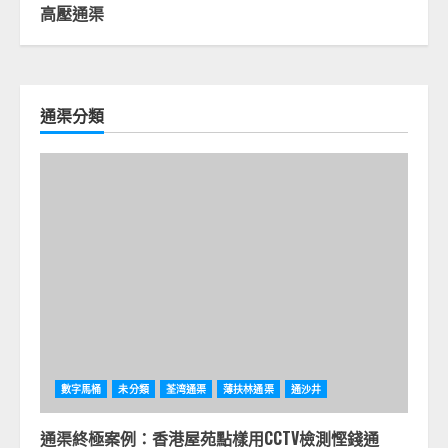
高壓通渠
通渠分類
數字馬桶
未分類
荃湾通渠
薄扶林通渠
通沙井
通渠終極案例：香港屋苑點樣用CCTV檢測慳錢通