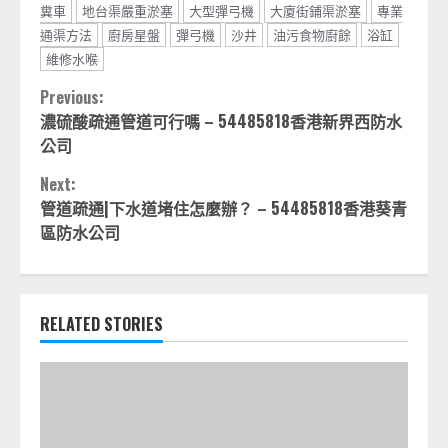
糞車
地台渠嚴重淤塞
大型彈弓機
大廈街鋪渠淤塞
專業
通渠方法
廚房星盤
彈弓機
沙井
油污食物廚餘
浴缸
維修水喉
Continue
Previous:
濃硫酸疏通管道可行嗎 – 54485818香港新界西防水
Reading
公司
Next:
管道疏通|下水道堵住怎麼辦？ – 54485818香港葵青
區防水公司
RELATED STORIES