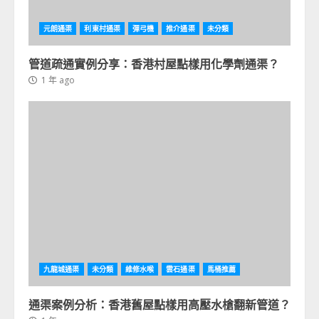
元朗通渠
利東村通渠
彈弓機
推介通渠
未分類
管道疏通實例分享：香港村屋點樣用化學劑通渠？
1 年 ago
九龍城通渠
未分類
維修水喉
雲石通渠
馬桶推薦
通渠案例分析：香港舊屋點樣用高壓水槍翻新管道？