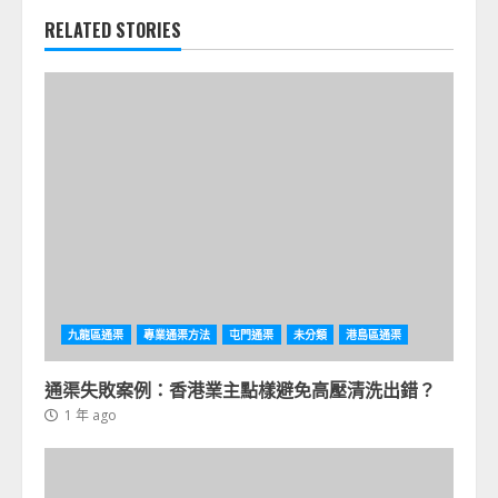
RELATED STORIES
九龍區通渠
專業通渠方法
屯門通渠
未分類
港島區通渠
通渠失敗案例：香港業主點樣避免高壓清洗出錯？
1 年 ago