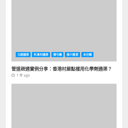
元朗通渠
利東村通渠
彈弓機
推介通渠
未分類
管道疏通實例分享：香港村屋點樣用化學劑通渠？
1 年 ago