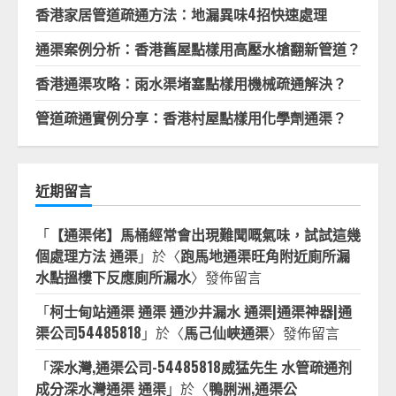
香港家居管道疏通方法：地漏異味4招快速處理
通渠案例分析：香港舊屋點樣用高壓水槍翻新管道？
香港通渠攻略：雨水渠堵塞點樣用機械疏通解決？
管道疏通實例分享：香港村屋點樣用化學劑通渠？
近期留言
「
【通渠佬】馬桶經常會出現難聞嘅氣味，試試這幾
個處理方法 通渠
」於〈
跑馬地通渠旺角附近廁所漏
水點搵樓下反應廁所漏水
〉發佈留言
「
柯士甸站通渠 通渠 通沙井漏水 通渠|通渠神器|通
渠公司54485818
」於〈
馬己仙峽通渠
〉發佈留言
「
深水灣,通渠公司-54485818威猛先生 水管疏通剂
成分深水灣通渠 通渠
」於〈
鴨脷洲,通渠公