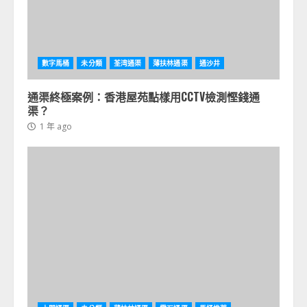
數字馬桶
未分類
荃湾通渠
薄扶林通渠
通沙井
通渠終極案例：香港屋苑點樣用CCTV檢測慳錢通
渠？
1 年 ago