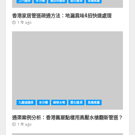
上門通渠
未分類
薄扶林通渠
雲石通渠
馬桶推薦
香港家居管道疏通方法：地漏異味4招快速處理
1 年 ago
九龍城通渠
未分類
維修水喉
雲石通渠
馬桶推薦
通渠案例分析：香港舊屋點樣用高壓水槍翻新管道？
1 年 ago