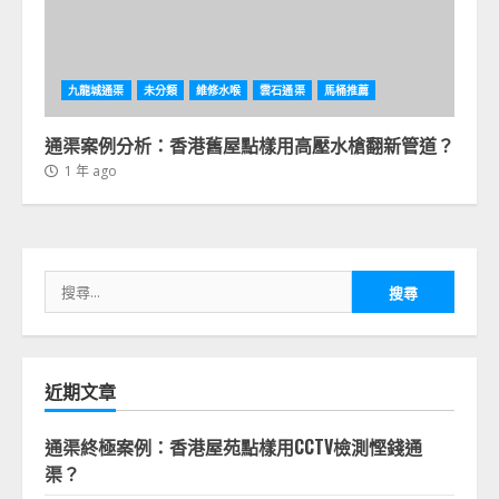
九龍城通渠
未分類
維修水喉
雲石通渠
馬桶推薦
通渠案例分析：香港舊屋點樣用高壓水槍翻新管道？
1 年 ago
搜
尋
關
鍵
字:
近期文章
通渠終極案例：香港屋苑點樣用CCTV檢測慳錢通
渠？