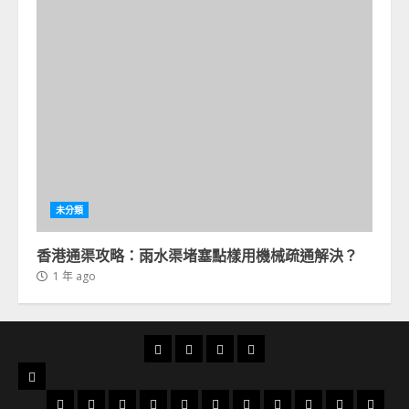
未分類
香港通渠攻略：雨水渠堵塞點樣用機械疏通解決？
1 年 ago
首
通
通
24
頁
渠
渠
小
服
俱
分
時
務
太
太
大
大
大
火
粉
北
旺
荃
天