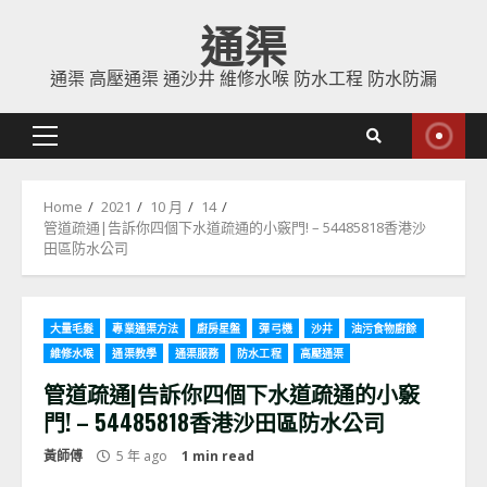
Skip
通渠
to
content
通渠 高壓通渠 通沙井 維修水喉 防水工程 防水防漏
Primary
Menu
Home
2021
10 月
14
管道疏通|告訴你四個下水道疏通的小竅門! – 54485818香港沙
田區防水公司
大量毛髮
專業通渠方法
廚房星盤
彈弓機
沙井
油污食物廚餘
維修水喉
通渠教學
通渠服務
防水工程
高壓通渠
管道疏通|告訴你四個下水道疏通的小竅
門! – 54485818香港沙田區防水公司
黃師傅
5 年 ago
1 min read