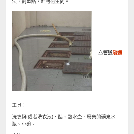
法，劃重點，針對衛生間。
△管道
疏通
工具：
洗衣粉(或者洗衣液)、醋、熱水壺、廢棄的礦泉水
瓶、小碗。