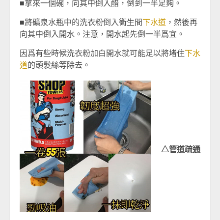
■拿來一個碗，向其中倒入醋，倒到一半足夠。
■將礦泉水瓶中的洗衣粉倒入衛生間
下水道
，然後再
向其中倒入開水。注意，開水起先倒一半爲宜。
因爲有些時候洗衣粉加白開水就可能足以將堵住
下水
道
的頭髮絲等除去。
△管道疏通