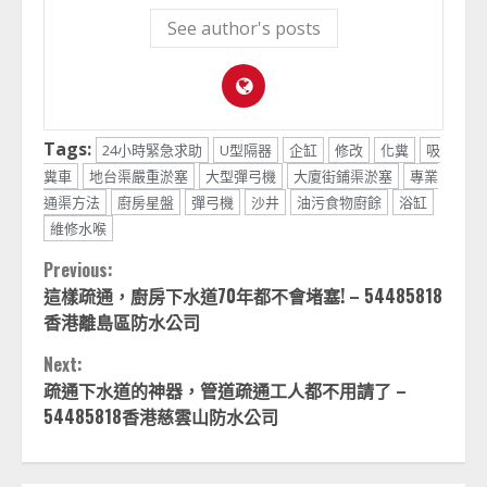
See author's posts
Tags:
24小時緊急求助
U型隔器
企缸
修改
化糞
吸
糞車
地台渠嚴重淤塞
大型彈弓機
大廈街鋪渠淤塞
專業
通渠方法
廚房星盤
彈弓機
沙井
油污食物廚餘
浴缸
維修水喉
Continue
Previous:
這樣疏通，廚房下水道70年都不會堵塞! – 54485818
Reading
香港離島區防水公司
Next:
疏通下水道的神器，管道疏通工人都不用請了 –
54485818香港慈雲山防水公司