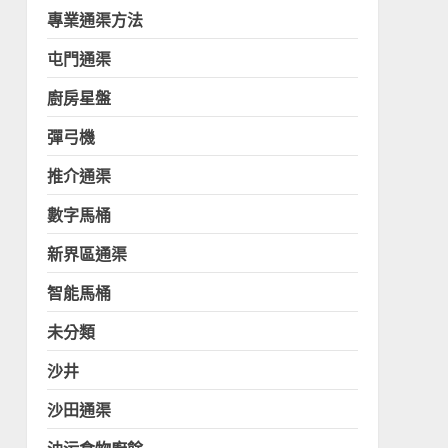
專業通渠方法
屯門通渠
廚房星盤
彈弓機
推介通渠
數字馬桶
新界區通渠
智能馬桶
未分類
沙井
沙田通渠