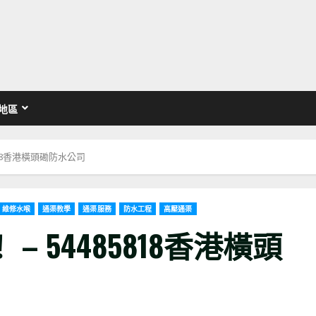
地區
818香港橫頭磡防水公司
維修水喉
通渠教學
通渠服務
防水工程
高壓通渠
 54485818香港橫頭