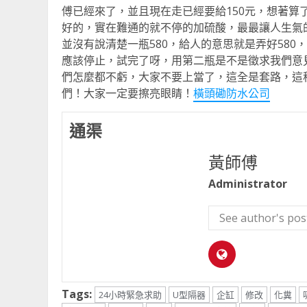
傅已經來了，並且現在走已經要給150元，想著
好的，實在難通的就不停的加硫酸，最最讓人生氣的是
並沒有說清楚一瓶580，給人的意思就是弄好580
應該停止，試完了呀，用第二瓶是不是徵求我們意
們怎麼都不虧，大家不要上當了，這全是套路，這
們！大家一定要擦亮眼睛！
橫頭磡防水公司
通渠
黃師傅
Administrator
See author's pos
Tags:
24小時緊急求助
U型隔器
企缸
修改
化糞