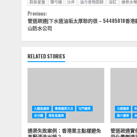
廚房星盤
彈弓機
沙井
油污食物廚餘
浴缸
維修水
Continue
Previous:
管道疏通|下水道油垢太厚愁的很 – 54485818香港
Reading
山防水公司
RELATED STORIES
九龍區通渠
專業通渠方法
屯門通渠
元朗通渠
未分類
港島區通渠
推介通渠
通渠失敗案例：香港業主點樣避免
管道疏通實
高壓清洗出錯？
用化學劑通