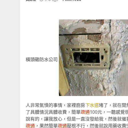
橫頭磡防水公司
人非常氣憤的事情，家裡廚房
下水道
堵了，就在閒
了具體情況具體收費，簡單
疏通
100元，一聽感
說有的，讓我放心，但是一直沒發給我，然後就催
疏通
，果然簡單
疏通
壓根不行，然後就說用藥收費