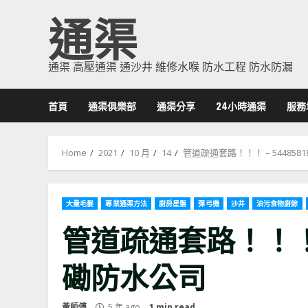
Skip
通渠
to
content
通渠 高壓通渠 通沙井 維修水喉 防水工程 防水防漏
首頁
通渠俱樂部
通渠分享
24小時通渠
服務
Home
2021
10 月
14
管道疏通套路！！！ – 54485
大量毛髮
專業通渠方法
廚房星盤
彈弓機
沙井
油污食物廚餘
管道疏通套路！！！ –
磡防水公司
黃師傅
5 年 ago
1 min read