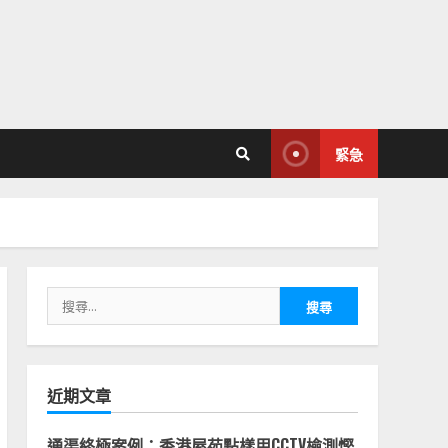
緊急
搜
尋
關
鍵
字:
近期文章
通渠終極案例：香港屋苑點樣用CCTV檢測慳