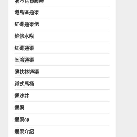
油污食物廚餘
港島區通渠
紅磡通渠佬
維修水喉
红磡通渠
荃湾通渠
薄扶林通渠
蹲式馬桶
通沙井
通渠
通渠cp
通渠介紹