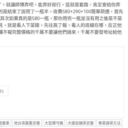
算了，就讓師傅弄吧，能弄好就行，這就是套路、肯定會給你弄
結束了說用了一瓶半，收費580+290+100簡單疏通，首先
，其次如果真的是580一瓶，那你用完一瓶並沒有用之後是不是
見，就是看人下菜碟，先往高了報，看人的底線在哪，反正他
種不報完整價格的千萬不要讓他們過來，千萬不要發地址給他
ts
吸糞車
地台渠嚴重淤塞
大型彈弓機
大廈街鋪渠淤塞
專業通渠方法