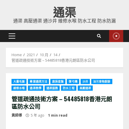
Skip
通渠
to
content
通渠 高壓通渠 通沙井 維修水喉 防水工程 防水防漏
Primary
Menu
Home
2021
10 月
14
管道疏通技術方案 – 54485818香港元朗區防水公司
大量毛髮
專業通渠方法
廚房星盤
彈弓機
沙井
油污食物廚餘
維修水喉
通渠教學
通渠服務
防水工程
高壓通渠
管道疏通技術方案 – 54485818香港元朗
區防水公司
黃師傅
5 年 ago
1 min read