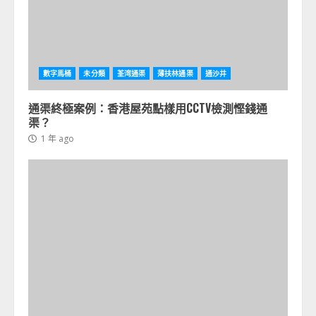
數字馬桶
未分類
荃湾通渠
薄扶林通渠
通沙井
通渠終極案例：香港屋苑點樣用CCTV檢測慳錢通
渠？
1 年 ago