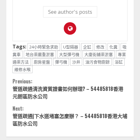
See author's posts
Tags:
24小時緊急求助
U型隔器
企缸
修改
化糞
吸
糞車
地台渠嚴重淤塞
大型彈弓機
大廈街鋪渠淤塞
專業
通渠方法
廚房星盤
彈弓機
沙井
油污食物廚餘
浴缸
維修水喉
Continue
Previous:
管道疏通清洗資質證書如何辦理? – 54485818香港
Reading
元朗區防水公司
Next:
管道疏通|下水道堵塞怎麼辦？ – 54485818香港大埔
區防水公司