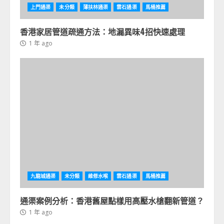
上門通渠
未分類
薄扶林通渠
雲石通渠
馬桶推薦
香港家居管道疏通方法：地漏異味4招快速處理
1 年 ago
九龍城通渠
未分類
維修水喉
雲石通渠
馬桶推薦
通渠案例分析：香港舊屋點樣用高壓水槍翻新管道？
1 年 ago