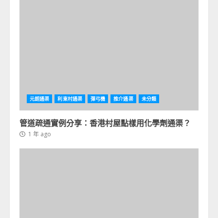
元朗通渠
利東村通渠
彈弓機
推介通渠
未分類
管道疏通實例分享：香港村屋點樣用化學劑通渠？
1 年 ago