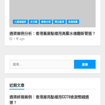
九龍城通渠
未分類
維修水喉
雲石通渠
馬桶推薦
通渠案例分析：香港舊屋點樣用高壓水槍翻新管道？
1 年 ago
搜
尋
關
鍵
字:
近期文章
通渠終極案例：香港屋苑點樣用CCTV檢測慳錢通
渠？