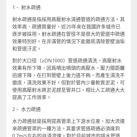
1、 射水疏通
射水疏通是指採用高壓射水清通管道的疏通方法。其
效率高、疏通質量好，近20年來在我國許多城市已
逐步被採用。射水疏通在管徑不是很大的管道中疏通
效果特別好。在非滿管的情況下能徹底清除管壁油垢
和管道汙泥。
對於大口徑（≥DN1000）管道疏通清洗，高壓射水
效果有所下降，因爲噴出噴頭的高壓水，壓力隨距離
迅速下降，在打到管壁上後力道不夠，而產生清洗不
徹底，清洗效果不好。但對於管內少量軟質淤泥，可
使用高壓射水將淤泥趕至窨井口，相比人工疏通大大
提高了工作效率。
2、 水力疏通
水力疏通就是採用提高管渠上下游水位差，加大流速
來疏通管渠的一種方法。其要求管道疏通必須達到
0.7m/s左右的自清流速。對於目前城市的排水管道