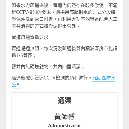
如果水力疏通過後，管道內仍然存在較多淤泥，不滿
足CCTV檢測的要求，則採用高壓射水的方式分段將
淤泥沖洗到管口附近，再利用大功率泥漿泵配合人工
下井清撈的方式將淤泥排出管外。
管道疏通質量要求
管道暢通無阻，每次清淤疏通後管內積淤深度不能超
過1/5管徑；
窨井內無硬塊雜物，井內四壁清潔；
疏通後確保管道CCTV檢測的順利進行。
元朗區防水
公司
通渠
黃師傅
Administrator