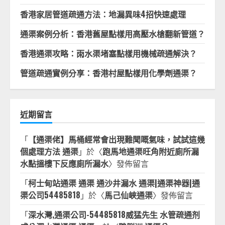
香港家居管道疏通方法：地漏異味4招快速處理
通渠案例分析：香港舊屋點樣用高壓水槍翻新管道？
香港通渠攻略：雨水渠堵塞點樣用機械疏通解決？
管道疏通實例分享：香港村屋點樣用化學劑通渠？
近期留言
「
【通渠佬】馬桶經常會出現難聞嘅氣味，試試這幾
個處理方法 通渠
」於〈
跑馬地通渠旺角附近廁所漏
水點搵樓下反應廁所漏水
〉發佈留言
「
柯士甸站通渠 通渠 通沙井漏水 通渠|通渠神器|通
渠公司54485818
」於〈
馬己仙峽通渠
〉發佈留言
「
深水灣,通渠公司-54485818威猛先生 水管疏通剂