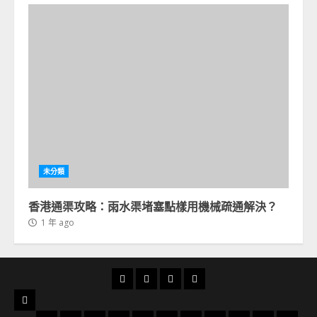
未分類
香港通渠攻略：雨水渠堵塞點樣用機械疏通解決？
1 年 ago
首
通
通
24
頁
渠
渠
小
服