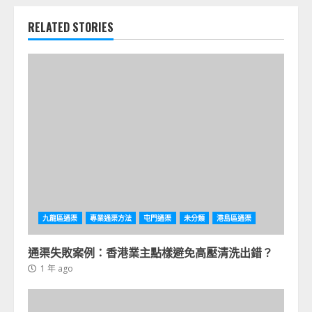
RELATED STORIES
九龍區通渠
專業通渠方法
屯門通渠
未分類
港島區通渠
通渠失敗案例：香港業主點樣避免高壓清洗出錯？
1 年 ago