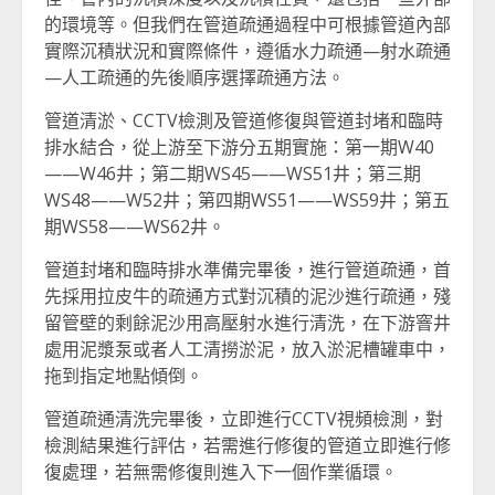
的環境等。但我們在管道疏通過程中可根據管道內部
實際沉積狀況和實際條件，遵循水力疏通—射水疏通
—人工疏通的先後順序選擇疏通方法。
管道清淤、CCTV檢測及管道修復與管道封堵和臨時
排水結合，從上游至下游分五期實施：第一期W40
——W46井；第二期WS45——WS51井；第三期
WS48——W52井；第四期WS51——WS59井；第五
期WS58——WS62井。
管道封堵和臨時排水準備完畢後，進行管道疏通，首
先採用拉皮牛的疏通方式對沉積的泥沙進行疏通，殘
留管壁的剩餘泥沙用高壓射水進行清洗，在下游窨井
處用泥漿泵或者人工清撈淤泥，放入淤泥槽罐車中，
拖到指定地點傾倒。
管道疏通清洗完畢後，立即進行CCTV視頻檢測，對
檢測結果進行評估，若需進行修復的管道立即進行修
復處理，若無需修復則進入下一個作業循環。