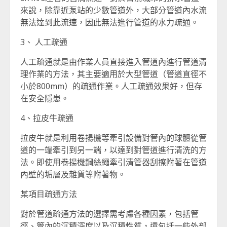
來說，除靠近泵站的少數管道外，大部分管道內水流
無法達到此流速，因此無法進行管道的水力疏通。
3、 人工疏通
人工疏通就是由作業人員直接進入管道內進行管道清
理作業的方法，其主要適用於大型管道（管道直徑不
小於800mm）的疏通作業。人工疏通效果好，但存
在安全隱患。
4、拉皮牛疏通
拉皮牛就是利用卷揚機等牽引設備對管內的球體從管
道的一端牽引到另一端，以達到對管道進行清洗的方
法。即使用卷揚機鋼絲繩牽引清管器刮擦附著在管道
內壁的垢層及雜質等附著物。
某項目疏通方法
對於管道疏通方法的選擇需考慮各種因素，包括管
徑、管內的沉積深度以及沉積性質，還包括一些外部