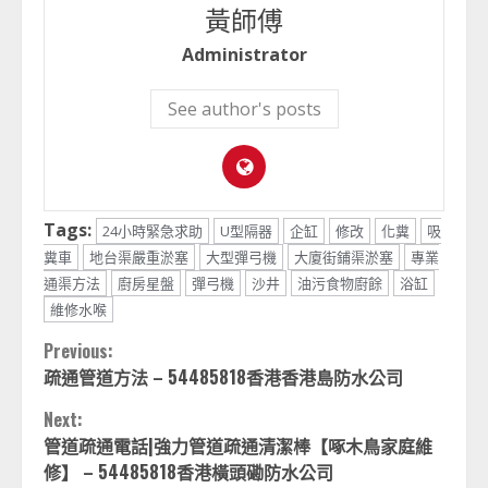
黃師傅
Administrator
See author's posts
Tags:
24小時緊急求助
U型隔器
企缸
修改
化糞
吸
糞車
地台渠嚴重淤塞
大型彈弓機
大廈街鋪渠淤塞
專業
通渠方法
廚房星盤
彈弓機
沙井
油污食物廚餘
浴缸
維修水喉
Continue
Previous:
疏通管道方法 – 54485818香港香港島防水公司
Reading
Next:
管道疏通電話|強力管道疏通清潔棒【啄木鳥家庭維
修】 – 54485818香港橫頭磡防水公司