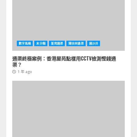
數字馬桶
未分類
荃湾通渠
薄扶林通渠
通沙井
通渠終極案例：香港屋苑點樣用CCTV檢測慳錢通
渠？
1 年 ago