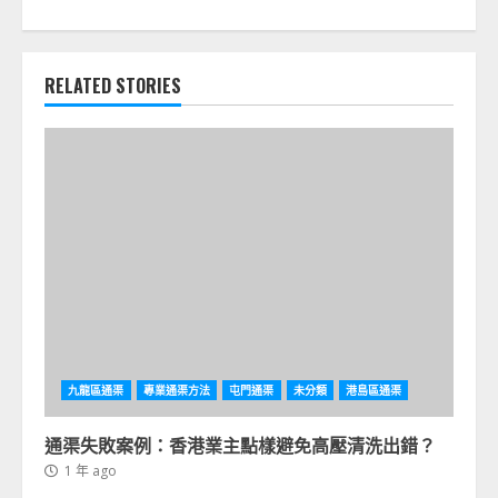
RELATED STORIES
九龍區通渠
專業通渠方法
屯門通渠
未分類
港島區通渠
通渠失敗案例：香港業主點樣避免高壓清洗出錯？
1 年 ago