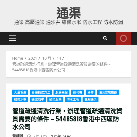
Skip
通渠
to
content
通渠 高壓通渠 通沙井 維修水喉 防水工程 防水防漏
Primary
Menu
Home
2021
10 月
14
管道疏通清洗行業，辦理管道疏通清洗資質需要的條件 –
54485818香港中西區防水公司
大量毛髮
專業通渠方法
廚房星盤
彈弓機
沙井
油污食物廚餘
維修水喉
通渠教學
通渠服務
防水工程
高壓通渠
管道疏通清洗行業，辦理管道疏通清洗資
質需要的條件 – 54485818香港中西區防
水公司
黃師傅
5 年 ago
1 min read