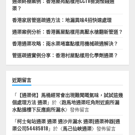
通渠終極案例：香港屋苑點樣用CCTV檢測慳錢通
渠？
香港家居管道疏通方法：地漏異味4招快速處理
通渠案例分析：香港舊屋點樣用高壓水槍翻新管道？
香港通渠攻略：雨水渠堵塞點樣用機械疏通解決？
管道疏通實例分享：香港村屋點樣用化學劑通渠？
近期留言
「
【通渠佬】馬桶經常會出現難聞嘅氣味，試試這幾
個處理方法 通渠
」於〈
跑馬地通渠旺角附近廁所漏
水點搵樓下反應廁所漏水
〉發佈留言
「
柯士甸站通渠 通渠 通沙井漏水 通渠|通渠神器|通
渠公司54485818
」於〈
馬己仙峽通渠
〉發佈留言