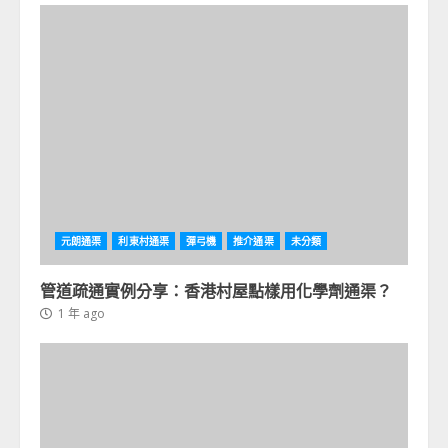
元朗通渠
利東村通渠
彈弓機
推介通渠
未分類
管道疏通實例分享：香港村屋點樣用化學劑通渠？
1 年 ago