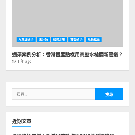
九龍城通渠
未分類
維修水喉
雲石通渠
馬桶推薦
通渠案例分析：香港舊屋點樣用高壓水槍翻新管道？
1 年 ago
搜
尋
關
鍵
字:
近期文章