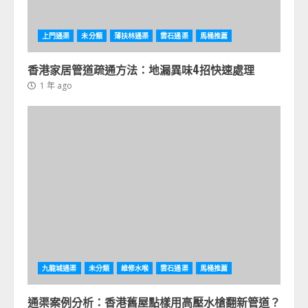
上門通渠
未分類
薄扶林通渠
雲石通渠
馬桶推薦
香港家居管道疏通方法：地漏異味4招快速處理
1 年 ago
九龍城通渠
未分類
維修水喉
雲石通渠
馬桶推薦
通渠案例分析：香港舊屋點樣用高壓水槍翻新管道？