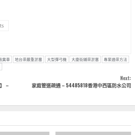
ts
吸糞車
地台渠嚴重淤塞
大型彈弓機
大廈街鋪渠淤塞
專業通渠方法
喉
Next:
 –
家庭管道疏通 – 54485818香港中西區防水公司