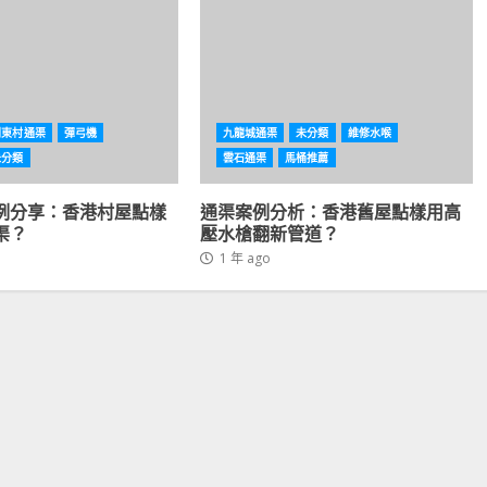
利東村通渠
彈弓機
九龍城通渠
未分類
維修水喉
未分類
雲石通渠
馬桶推薦
例分享：香港村屋點樣
通渠案例分析：香港舊屋點樣用高
渠？
壓水槍翻新管道？
1 年 ago