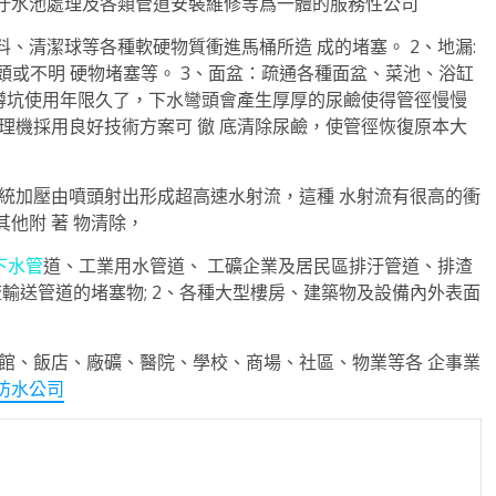
汙水池處理及各類管道安裝維修等爲一體的服務性公司
、清潔球等各種軟硬物質衝進馬桶所造 成的堵塞。 2、地漏:
頭或不明 硬物堵塞等。 3、面盆：疏通各種面盆、菜池、浴缸
坑：蹲坑使用年限久了，下水彎頭會產生厚厚的尿鹼使得管徑慢慢
理機採用良好技術方案可 徹 底清除尿鹼，使管徑恢復原本大
加壓由噴頭射出形成超高速水射流，這種 水射流有很高的衝
他附 著 物清除，
下水管
道、工業用水管道、 工礦企業及居民區排汙管道、排渣
流輸送管道的堵塞物; 2、各種大型樓房、建築物及設備內外表面
、飯店、廠礦、醫院、學校、商場、社區、物業等各 企事業
防水公司