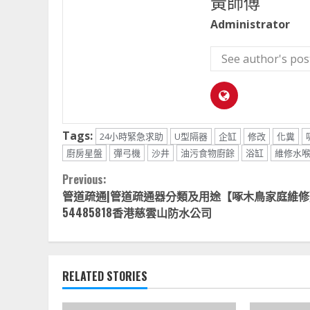
黃師傅
Administrator
See author's pos
Tags:
24小時緊急求助
U型隔器
企缸
修改
化糞
廚房星盤
彈弓機
沙井
油污食物廚餘
浴缸
維修水
Continue
Previous:
管道疏通|管道疏通器分類及用途【啄木鳥家庭維修】
Reading
54485818香港慈雲山防水公司
RELATED STORIES