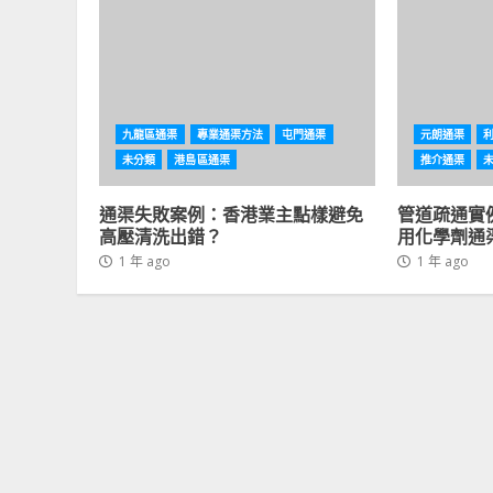
九龍區通渠
專業通渠方法
屯門通渠
元朗通渠
未分類
港島區通渠
推介通渠
通渠失敗案例：香港業主點樣避免
管道疏通實
高壓清洗出錯？
用化學劑通
1 年 ago
1 年 ago