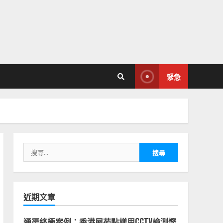
緊急
搜
尋
關
鍵
字:
近期文章
通渠終極案例：香港屋苑點樣用CCTV檢測慳