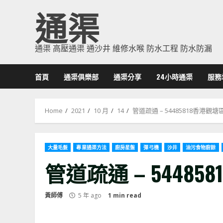
Skip
通渠
to
content
通渠 高壓通渠 通沙井 維修水喉 防水工程 防水防漏
首頁
通渠俱樂部
通渠分享
24小時通渠
服務
Home
2021
10 月
14
管道疏通 – 54485818香港觀
大量毛髮
專業通渠方法
廚房星盤
彈弓機
沙井
油污食物廚餘
管道疏通 – 5448
黃師傅
5 年 ago
1 min read