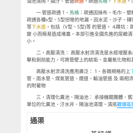
油池清掏，抽汙、管道
疏通
，疏通
馬桶
、
下水道
，
一.管道疏通 1、
馬桶
：疏通因抹布、毛巾、塑料
疏通各種v型、S型拐彎的地漏，因水泥、沙子、磚
等
下水道
，包括（V型、S型)等 的管道。 4.蹲
變 小而極易造成堵塞，本部引進全國先進的尿鹼清
小。
二，高壓清洗： 高壓水射流清洗是水經增壓系統
擊和剝削能力，可將管壁上的結垢、金屬氧化物和其
高壓水射流清洗應用廣泛： 1、各類規格的上
管、雨水管、煤氣管道、煙道、輸油管道 及 兩相
的附著物
三，清理化糞池、隔油池： 承接機關團體、賓館
單位的化糞池、汙水井、隔油池清理、清底
觀塘區
通渠