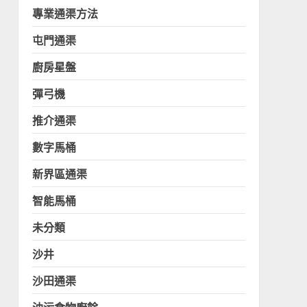
專業通渠方法
屯門通渠
廚房星盤
彈弓機
推介通渠
數字馬桶
新界區通渠
智能馬桶
未分類
沙井
沙田通渠