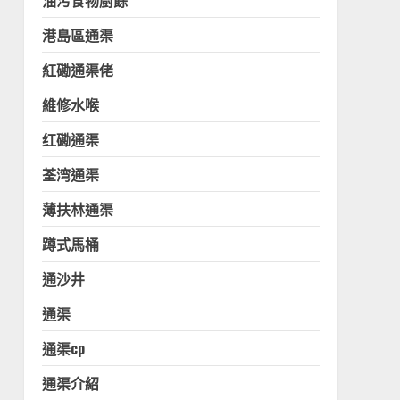
油污食物廚餘
港島區通渠
紅磡通渠佬
維修水喉
红磡通渠
荃湾通渠
薄扶林通渠
蹲式馬桶
通沙井
通渠
通渠cp
通渠介紹