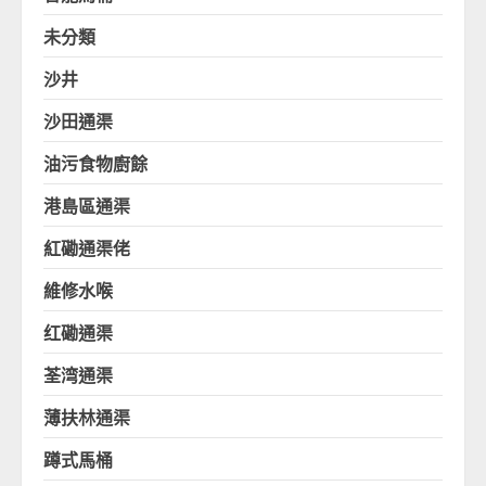
未分類
沙井
沙田通渠
油污食物廚餘
港島區通渠
紅磡通渠佬
維修水喉
红磡通渠
荃湾通渠
薄扶林通渠
蹲式馬桶