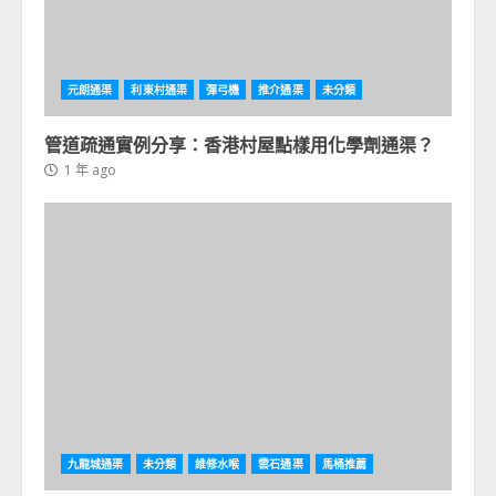
元朗通渠
利東村通渠
彈弓機
推介通渠
未分類
管道疏通實例分享：香港村屋點樣用化學劑通渠？
1 年 ago
九龍城通渠
未分類
維修水喉
雲石通渠
馬桶推薦