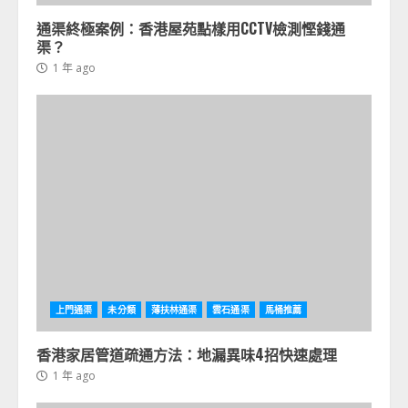
通渠終極案例：香港屋苑點樣用CCTV檢測慳錢通
渠？
1 年 ago
上門通渠
未分類
薄扶林通渠
雲石通渠
馬桶推薦
香港家居管道疏通方法：地漏異味4招快速處理
1 年 ago