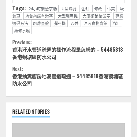
Tags:
24小時緊急求助
U型隔器
企缸
修改
化糞
吸
糞車
地台渠嚴重淤塞
大型彈弓機
大廈街鋪渠淤塞
專業
通渠方法
廚房星盤
彈弓機
沙井
油污食物廚餘
浴缸
維修水喉
Continue
Previous:
香港汙水管道疏通的操作流程是怎樣的 – 54485818
Reading
香港觀塘區防水公司
Next:
香港抽糞廚房地漏管道疏通 – 54485818香港觀塘區
防水公司
RELATED STORIES