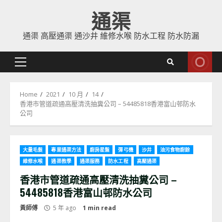
Skip
通渠
to
content
通渠 高壓通渠 通沙井 維修水喉 防水工程 防水防漏
Primary
Menu
Home
2021
10 月
14
香港市管道疏通高壓清洗抽糞公司 – 54485818香港富山邨防水
公司
大量毛髮
專業通渠方法
廚房星盤
彈弓機
沙井
油污食物廚餘
維修水喉
通渠教學
通渠服務
防水工程
高壓通渠
香港市管道疏通高壓清洗抽糞公司 –
54485818香港富山邨防水公司
黃師傅
5 年 ago
1 min read