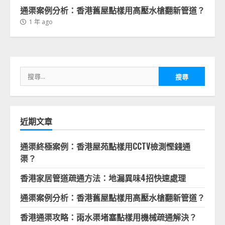
通渠案例分析：香港舊屋點樣用高壓水槍翻新管道？
1 年 ago
搜
尋
關
鍵
字:
近期文章
通渠終極案例：香港屋苑點樣用CCTV檢測慳錢通
渠？
香港家居管道疏通方法：地漏異味4招快速處理
通渠案例分析：香港舊屋點樣用高壓水槍翻新管道？
香港通渠攻略：雨水渠堵塞點樣用機械疏通解決？