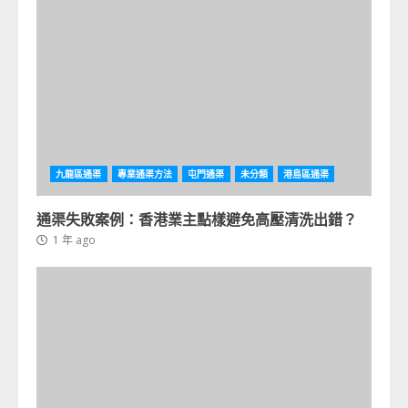
九龍區通渠
專業通渠方法
屯門通渠
未分類
港島區通渠
通渠失敗案例：香港業主點樣避免高壓清洗出錯？
1 年 ago