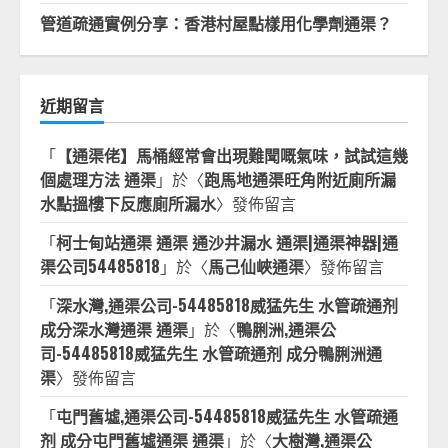
管道疏通實例分享：香港村屋點樣用化學劑通渠？
近期留言
「
【通渠佬】馬桶經常會出現難聞嘅氣味，試試這幾
個處理方法 通渠
」於〈
跑馬地通渠旺角附近廁所漏
水點搵樓下反應廁所漏水
〉發佈留言
「
柯士甸站通渠 通渠 通沙井漏水 通渠|通渠神器|通
渠公司54485818
」於〈
馬己仙峽通渠
〉發佈留言
「
深水灣,通渠公司-54485818威猛先生 水管疏通剂
成分深水灣通渠 通渠
」於〈
鴨脷洲,通渠公
司-54485818威猛先生 水管疏通剂 成分鴨脷洲通
渠
〉發佈留言
「
屯門舊墟,通渠公司-54485818威猛先生 水管疏通
剂 成分屯門舊墟通渠 通渠
」於〈
大樹灣,通渠公