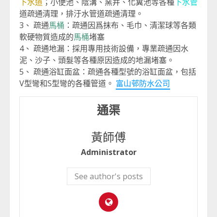
下水道
；小便池、陰溝、窯井、化糞池等各種
下水管
道疏通清理，排汙水管道疏通清理。
3、 疏通
馬桶
：疏通因爲抹布、毛巾、清潔球等各類
軟硬物質造成的
馬桶
堵塞
4、 疏通地漏：採用專用技術設備，專業疏通因水
泥、沙子、頭髮等各種原因造成的地漏堵塞。
5、 疏通浴缸面盆：疏通各種型號的浴缸面盆，包括
V型彎和S型彎的各種管道。
富山邨防水公司
通渠
黃師傅
Administrator
See author's posts