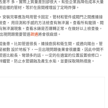
去差不 多，實際上質量差別卻很大。有些企業爲降低成本大量
用這樣的管材，等於在房間裡埋設了定時炸彈。
安裝完畢應及時用管卡固定，管材和管件或閥門之間應連接
檢查， 用目測和手感的方法檢查有無滲漏。查看所有龍頭、閥
有無滲漏現象。查看水錶是否運轉正常。在做好以上檢查後，
後出現問題需要管道
疏通
將會很麻煩。
後患。比如管道很長，連接廚房和衛生間，或通向陽台，管
是被敷 設於地板下，一旦出現問題後果會很嚴重，因此中間不
管道比較長、彎頭多的話，一定的在適當的位置設置檢修口，
鋅鐵管，防止水管鏽蝕及產生水垢，並要採取隔熱措施。