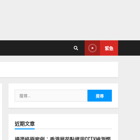
緊急
搜
尋
關
鍵
字:
近期文章
通渠終極案例：香港屋苑點樣用CCTV檢測慳