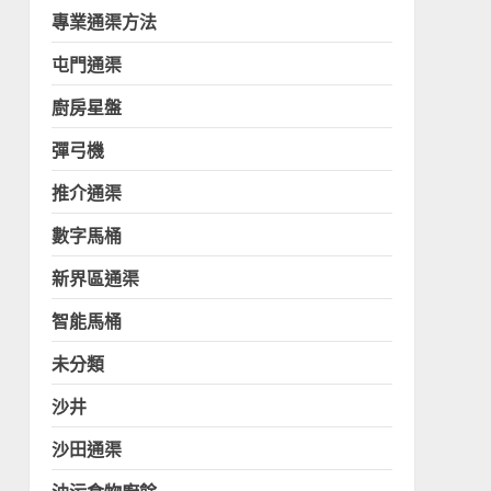
專業通渠方法
屯門通渠
廚房星盤
彈弓機
推介通渠
數字馬桶
新界區通渠
智能馬桶
未分類
沙井
沙田通渠