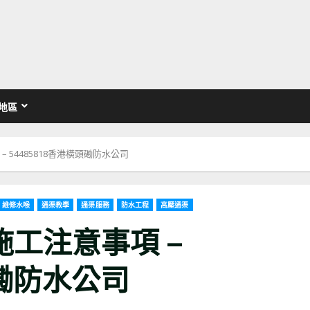
地區
 54485818香港橫頭磡防水公司
維修水喉
通渠教學
通渠服務
防水工程
高壓通渠
工注意事項 –
頭磡防水公司