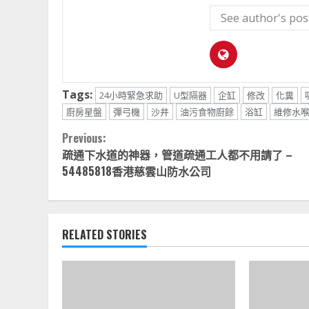
See author's pos
Tags:
24小時緊急求助
U型隔器
企缸
修改
化糞
廚房星盤
彈弓機
沙井
油污食物廚餘
浴缸
維修水
Continue
Previous:
疏通下水道的神器，管道疏通工人都不用請了 –
Reading
54485818香港慈雲山防水公司
RELATED STORIES