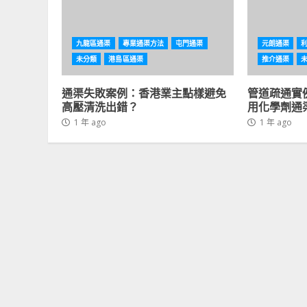
九龍區通渠
專業通渠方法
屯門通渠
元朗通渠
未分類
港島區通渠
推介通渠
通渠失敗案例：香港業主點樣避免
管道疏通實
高壓清洗出錯？
用化學劑通
1 年 ago
1 年 ago