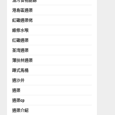
油污食物廚餘
港島區通渠
紅磡通渠佬
維修水喉
红磡通渠
荃湾通渠
薄扶林通渠
蹲式馬桶
通沙井
通渠
通渠cp
通渠介紹