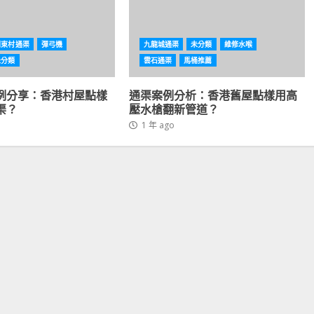
利東村通渠
彈弓機
九龍城通渠
未分類
維修水喉
未分類
雲石通渠
馬桶推薦
例分享：香港村屋點樣
通渠案例分析：香港舊屋點樣用高
渠？
壓水槍翻新管道？
1 年 ago