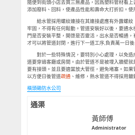
隨便到街頭小店去買三無產品，因爲塑料管材看上
添加廢料、回料，使產品性能和壽命大打折扣。使
給水管採用螺紋連接在其連接處應有外露螺紋，
牢固，不得有任何鬆動。管道安裝好以後，要通水
門是否安裝平整，開啓是否靈活，出水是否暢通，
才可以將管道封閉，進行下一道工序,負責萬一日
對於一些特殊情況，要特別小心處理，以免造成
道要穿過客廳或房間。由於管道不是被埋入牆壁就
要有接頭。並且要適當放大管徑，避免堵塞。如果
以方便日後管道
疏通
、維修，熱水管道不得採用鍍
橫頭磡防水公司
通渠
黃師傅
Administrator