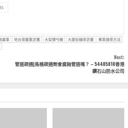
ts
吸糞車
地台渠嚴重淤塞
大型彈弓機
大廈街鋪渠淤塞
專業通渠方法
喉
Next:
管道疏通|馬桶疏通劑會腐蝕管道嗎？ – 54485818香港
鑽石山防水公司