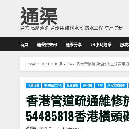
Skip
通渠
to
content
通渠 高壓通渠 通沙井 維修水喉 防水工程 防水防漏
首頁
通渠俱樂部
通渠分享
24小時通渠
服務
Home
2021
10 月
14
香港管道疏通維修施工注意事項 –
大量毛髮
專業通渠方法
廚房星盤
彈弓機
沙井
油污食物廚餘
香港管道疏通維修施
54485818香港橫
黃師傅
5 年 ago
1 min read