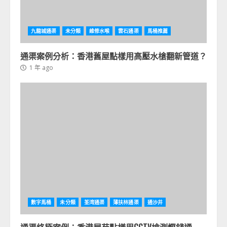
九龍城通渠
未分類
維修水喉
雲石通渠
馬桶推薦
通渠案例分析：香港舊屋點樣用高壓水槍翻新管道？
1 年 ago
數字馬桶
未分類
荃湾通渠
薄扶林通渠
通沙井