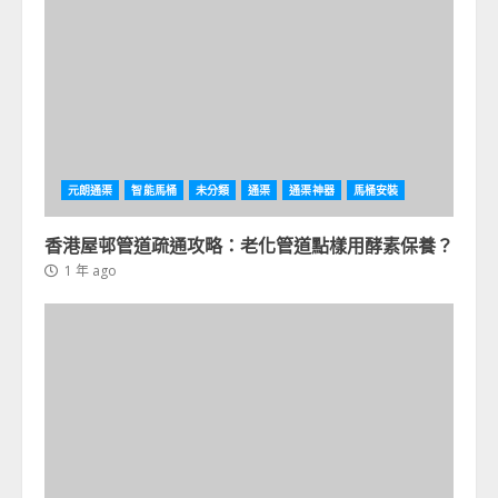
元朗通渠
智能馬桶
未分類
通渠
通渠神器
馬桶安裝
香港屋邨管道疏通攻略：老化管道點樣用酵素保養？
1 年 ago