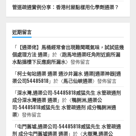
管道疏通實例分享：香港村屋點樣用化學劑通渠？
近期留言
「
【通渠佬】馬桶經常會出現難聞嘅氣味，試試這幾
個處理方法 通渠
」於〈
跑馬地通渠旺角附近廁所漏
水點搵樓下反應廁所漏水
〉發佈留言
「
柯士甸站通渠 通渠 通沙井漏水 通渠|通渠神器|通
渠公司54485818
」於〈
馬己仙峽通渠
〉發佈留言
「
深水灣,通渠公司-54485818威猛先生 水管疏通剂
成分深水灣通渠 通渠
」於〈
鴨脷洲,通渠公
司-54485818威猛先生 水管疏通剂 成分鴨脷洲通
渠
〉發佈留言
「
屯門舊墟,通渠公司-54485818威猛先生 水管疏通
剂 成分屯門舊墟通渠 通渠
」於〈
大樹灣,通渠公