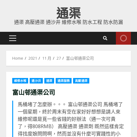
Skip
通渠
to
content
通渠 高壓通渠 通沙井 維修水喉 防水工程 防水防漏
Primary
Menu
Home
2021
11 月
27
富山邨通渠公司
維修水喉
通沙井
通渠
通渠服務
高壓通渠
富山邨通渠公司
馬桶堵了怎麼辦。。。 富山邨通渠公司 馬桶堵了
一個星期，終於周末有空在家好好想想是請人來
維修呢還是覓一些省錢的好辦法（通一次可貴
了，得808RMB） 高壓通渠 通渠劑 既然這樣肯定
得找度娘問問啊，然而並沒有什麼可實踐性的小