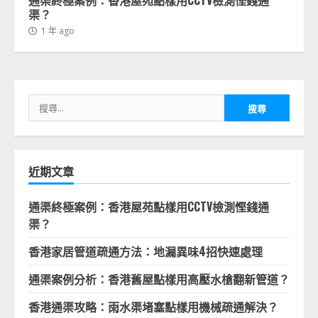
通渠終極案例：香港屋苑點樣用CCTV檢測慳錢通
渠？
1 年 ago
搜
尋
關
鍵
字:
近期文章
通渠終極案例：香港屋苑點樣用CCTV檢測慳錢通
渠？
香港家居管道疏通方法：地漏異味4招快速處理
通渠案例分析：香港舊屋點樣用高壓水槍翻新管道？
香港通渠攻略：雨水渠堵塞點樣用機械疏通解決？