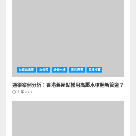
九龍城通渠
未分類
維修水喉
雲石通渠
馬桶推薦
通渠案例分析：香港舊屋點樣用高壓水槍翻新管道？
1 年 ago