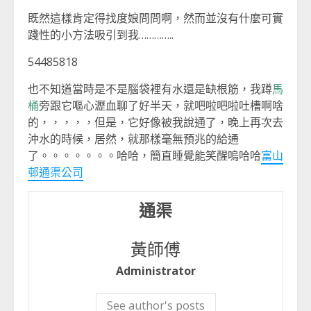
既然這樣肯定得找度娘問問啊，然而並沒有什麼可實
踐性的小方法吸引到我…………..
54485818
也不知道當時是不是腦袋裡有水還是缺根筋，我蹲
馬
桶
旁跟它嘔心瀝血聊了好半天，就吧啦吧啦吐槽啊啥
的，，，，，但是，它好像被我說通了，晚上再次去
沖水的時候，居然，就那樣毫無預兆的給通
了。。。。。。。哈哈，簡直睡覺能笑醒嗚哈哈
富山
邨通渠公司
通渠
黃師傅
Administrator
See author's posts