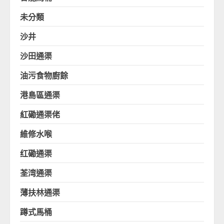
未分類
沙井
沙田通渠
油污食物廚餘
港島區通渠
紅磡通渠佬
維修水喉
红磡通渠
荃湾通渠
薄扶林通渠
蹲式馬桶