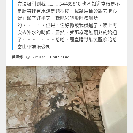
方法吸引到我.............. 54485818 也不知道當時是不
是腦袋裡有水還是缺根筋，我蹲馬桶旁跟它嘔心
瀝血聊了好半天，就吧啦吧啦吐槽啊啥
的，，，，，但是，它好像被我說通了，晚上再
次去沖水的時候，居然，就那樣毫無預兆的給通
了。。。。。。。哈哈，簡直睡覺能笑醒嗚哈哈
富山邨通渠公司
黃師傅
5 年 ago
1 min read