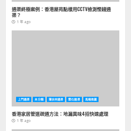
通渠終極案例：香港屋苑點樣用CCTV檢測慳錢通
渠？
1 年 ago
上門通渠
未分類
薄扶林通渠
雲石通渠
馬桶推薦
香港家居管道疏通方法：地漏異味4招快速處理
1 年 ago