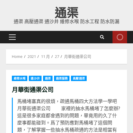
Skip
通渠
to
content
通渠 高壓通渠 通沙井 維修水喉 防水工程 防水防漏
Primary
Menu
Home
2021
11 月
27
月華街通渠公司
維修水喉
通沙井
通渠
通渠服務
高壓通渠
月華街通渠公司
馬桶堵塞真的很煩，疏通馬桶四大方法學一學吧
月華街通渠公司 家裡的抽水馬桶堵了怎麼辦?
這是很多家庭都會遇到的問題，畢竟用的久了什
麼事都能碰到。爲了預防應對馬桶堵了這個問
題，了解掌握一些抽水馬桶疏通的方法是相當有