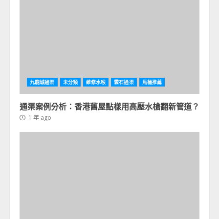
九龍城通渠
未分類
維修水喉
雲石通渠
馬桶推薦
通渠案例分析：香港舊屋點樣用高壓水槍翻新管道？
1 年 ago