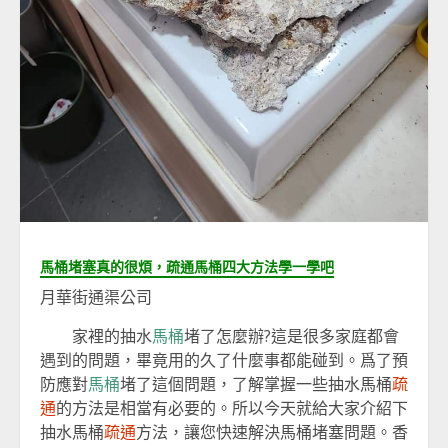
馬桶堵塞真的很煩，疏通馬桶四大方法學一學吧
月華街通渠公司
家裡的抽水
馬桶
堵了怎麼辦?這是很多家庭都會
遇到的問題，畢竟用的久了什麼事都能碰到。爲了預
防應對
馬桶
堵了這個問題，了解掌握一些抽水馬桶
疏
通
的方法是相當有必要的。所以今天就給大家介紹下
抽水馬桶
疏通
方法，讓您快速解決馬桶堵塞問題。香