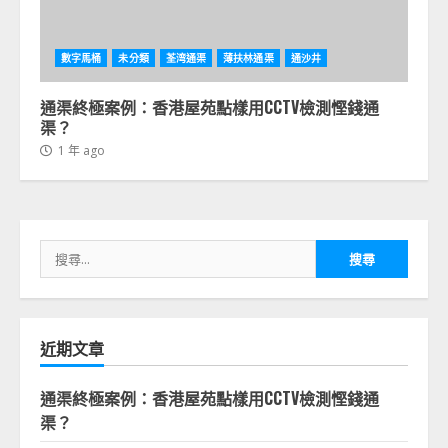
數字馬桶
未分類
荃湾通渠
薄扶林通渠
通沙井
通渠終極案例：香港屋苑點樣用CCTV檢測慳錢通
渠？
1 年 ago
搜
尋
關
鍵
字:
近期文章
通渠終極案例：香港屋苑點樣用CCTV檢測慳錢通
渠？