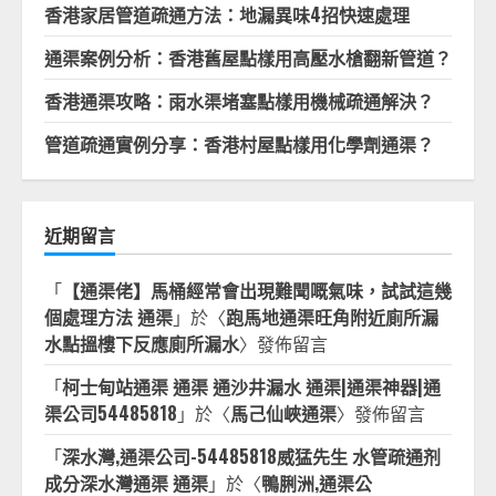
香港家居管道疏通方法：地漏異味4招快速處理
通渠案例分析：香港舊屋點樣用高壓水槍翻新管道？
香港通渠攻略：雨水渠堵塞點樣用機械疏通解決？
管道疏通實例分享：香港村屋點樣用化學劑通渠？
近期留言
「
【通渠佬】馬桶經常會出現難聞嘅氣味，試試這幾
個處理方法 通渠
」於〈
跑馬地通渠旺角附近廁所漏
水點搵樓下反應廁所漏水
〉發佈留言
「
柯士甸站通渠 通渠 通沙井漏水 通渠|通渠神器|通
渠公司54485818
」於〈
馬己仙峽通渠
〉發佈留言
「
深水灣,通渠公司-54485818威猛先生 水管疏通剂
成分深水灣通渠 通渠
」於〈
鴨脷洲,通渠公