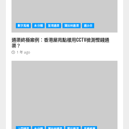
數字馬桶
未分類
荃湾通渠
薄扶林通渠
通沙井
通渠終極案例：香港屋苑點樣用CCTV檢測慳錢通
渠？
1 年 ago
上門通渠
未分類
薄扶林通渠
雲石通渠
馬桶推薦