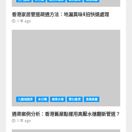
香港家居管道疏通方法：地漏異味4招快速處理
1 年 ago
九龍城通渠
未分類
維修水喉
雲石通渠
馬桶推薦
通渠案例分析：香港舊屋點樣用高壓水槍翻新管道？
1 年 ago