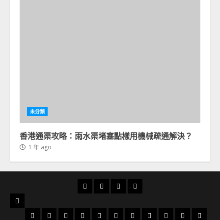
未分類
香港通渠攻略：雨水渠堵塞點樣用機械疏通解決？
1 年 ago
首
通
通
24
頁
渠
渠
小
服
俱
分
時
務
太
太
大
大
大
火
粉
北
旺
荃
天