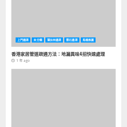
上門通渠
未分類
薄扶林通渠
雲石通渠
馬桶推薦
香港家居管道疏通方法：地漏異味4招快速處理
1 年 ago