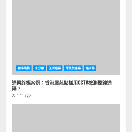
數字馬桶
未分類
荃湾通渠
薄扶林通渠
通沙井
通渠終極案例：香港屋苑點樣用CCTV檢測慳錢通
渠？
1 年 ago