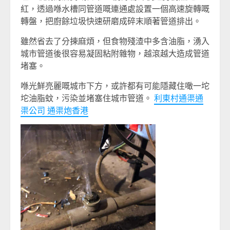
紅，透過喺水槽同管道嘅連通處設置一個高速旋轉嘅
轉盤，把廚餘垃圾快速研磨成碎末順著管道排出。
雖然省去了分揀麻煩，但食物殘渣中多含油脂，湧入
城市管道後很容易凝固粘附雜物，越滾越大造成管道
堵塞。
喺光鮮亮麗嘅城市下方，或許都有可能隱藏住噉一坨
坨油脂蚊，污染並堵塞住城市管道。
利東村通渠通
渠公司 通渠炮香港