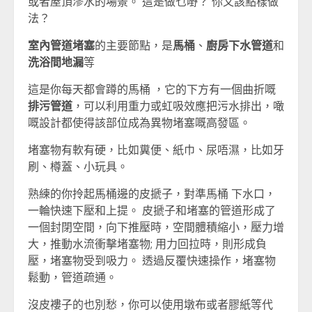
或者屋頂滲水的場景。 這是做乜嘢？ 你又該點樣做
法？
室內管道堵塞
的主要節點，是
馬桶
、
廚房下水管道
和
洗浴間地漏
等
這是你每天都會蹲的馬桶 ，它的下方有一個曲折嘅
排污管道
，可以利用重力或虹吸效應把污水排出，噉
嘅設計都使得該部位成為異物堵塞嘅高發區。
堵塞物有軟有硬，比如糞便、紙巾、尿唔濕，比如牙
刷、樽蓋、小玩具。
熟練的你拎起馬桶邊的皮搋子，對準馬桶 下水口，
一輪快速下壓和上提。 皮搋子和堵塞的管道形成了
一個封閉空間，向下推壓時，空間體積縮小，壓力增
大，推動水流衝擊堵塞物; 用力回拉時，則形成負
壓，堵塞物受到吸力。 透過反覆快速操作，堵塞物
鬆動，管道疏通。
沒皮褸子的也別愁，你可以使用墩布或者膠紙等代