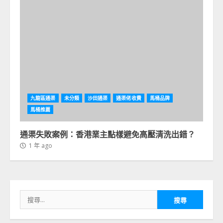
九龍區通渠
未分類
沙田通渠
通渠佬收費
馬桶品牌
馬桶推薦
通渠失敗案例：香港業主點樣避免高壓清洗出錯？
1 年 ago
搜
尋
關