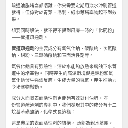
疏通油脂堵塞都唔難，你只需要定期用滾水沖刷管道
就得，但係對於青菜、毛髮、紙巾等堵塞物起不到效
果。
想要同時解決，就不得不提到風靡一時的「化屍粉」
——管道疏通劑。
管道疏通劑
的主要成分有氫氧化鈉、碳酸鈉、次氯酸
鈉、鋁粉、三聚磷酸鈉和表面活性劑等。
氫氧化鈉具有強鹼性，溶於水能夠放熱來腐蝕下水管
道中的堵塞物。 同時產生的高溫環境促進鋁粉和氫
氧化鈉發生強烈反應，生成大量的氫氣，產生推動力
令堵塞物鬆動。
成分入面嘅表面活性劑更能夠有效對付油脂。 在一
份管道疏通劑的專利中，我們發現其中的成分有十二
烷基苯磺酸鈉，化學式長這樣：
這是典型的表面活性劑的結構， 頭部為親水基團，