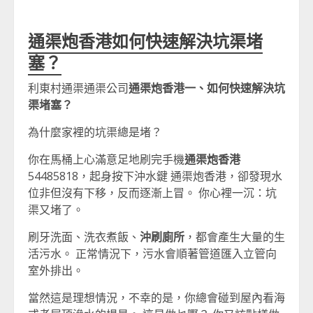
通渠炮香港如何快速解決坑渠堵
塞？
利東村通渠通渠公司
通渠炮香港
一、如何快速解決坑
渠堵塞？
為什麼家裡的坑渠總是堵？
你在馬桶上心滿意足地刷完手機
通渠炮香港
54485818，起身按下沖水鍵 通渠炮香港，卻發現水
位非但沒有下移，反而逐漸上冒。 你心裡一沉：坑
渠又堵了。
刷牙洗面、洗衣煮飯、
沖刷廁所
，都會產生大量的生
活污水。 正常情況下，污水會順著管道匯入立管向
室外排出。
當然這是理想情況，不幸的是，你總會碰到屋內看海