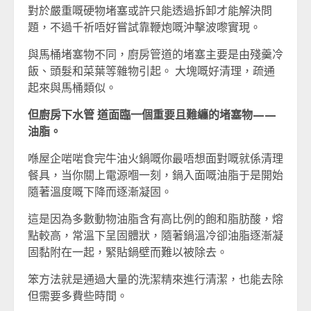
對於嚴重嘅硬物堵塞或許只能透過拆卸才能解決問
題，不過千祈唔好嘗試靠鞭炮嘅沖擊波嚟實現。
與馬桶堵塞物不同，廚房管道的堵塞主要是由殘羹冷
飯、頭髮和菜葉等雜物引起。 大塊嘅好清理，疏通
起來與馬桶類似。
但廚房下水管 道面臨一個重要且難纏的堵塞物——
油脂。
喺屋企啱啱食完牛油火鍋嘅你最唔想面對嘅就係清理
餐具，当你關上電源嗰一刻，鍋入面嘅油脂于是開始
隨著溫度嘅下降而逐漸凝固。
這是因為多數動物油脂含有高比例的飽和脂肪酸，熔
點較高，常溫下呈固體狀，隨著鍋溫冷卻油脂逐漸凝
固黏附在一起，緊貼鍋壁而難以被除去。
笨方法就是通過大量的洗潔精來進行清潔，也能去除
但需要多費些時間。