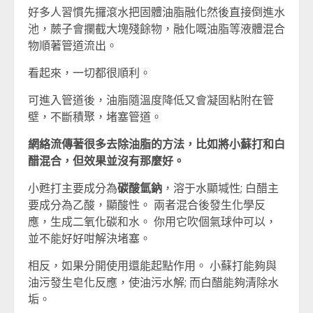
好多人習慣先攞滾水把固體油脂融化然後直接倒進水
池，蕨子會攔截大塊殘餘物，融化嘅油脂等液體混合
物順著管道流出。
看起來，一切都很順利。
可進入管道後，油脂隨溫度降低又會凝固粘附在管
壁，不斷積聚，堵塞管道。
網絡流傳著很多去除油脂的方法，比如將小蘇打和白
醋混合，但效果並沒有那麼好。
小甦打主要成分為
碳酸氫鈉
，溶于水顯堿性; 白醋主
要成分為乙酸，顯酸性。 兩者混合後發生化學反
應，生成二氧化碳和水。 你用它吹個氣球仲可以，
並不能好好咁解決堵塞。
相反，如果分開使用還能起點作用。 小蘇打能夠與
油污發生皂化反應，使油污水解; 而白醋能夠清除水
垢。