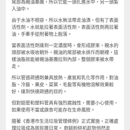
尾部為親油基團，所以它能一頭扎進水中，另一頭紮
入油中。
由于水油不相容，所以水無法帶走油漬，但有了表面
活性劑，水就能拉著表面活性劑，表面活性劑再拉著
油，手牽手從附著物上脫落。
當表面活性劑達到一定濃度時，會形成膠束，親水的
頭部被水吸收朝外，親油的尾部被水排斥而朝裡，這
樣油脂就能被親油基團拉到內部，整個膠束被水帶
走。
所以管道疏通劑兼具放熱、產氣和乳化等作用，對油
脂、冷飯、果皮、菜葉、毛髮等有機物溶解效果較
好，達到快速疏通的目的。
但對鋁管和塑料管具有強烈腐蝕性，需要小心使用，
如果使用不當或誤食可能存在生命風險。
隨著《香港市生活垃圾管理條例》正式實施，正確處
理垃圾成為居民嘅日常。 廚餘粉碎机趁勢悄然走