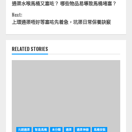
通渠水喉馬桶又塞咗？ 哪些物品易導致馬桶堵塞？
Reading
Next:
上環通渠唔好等塞咗先着急，坑渠日常保養訣竅
RELATED STORIES
元朗通渠
智能馬桶
未分類
通渠
通渠神器
馬桶安裝