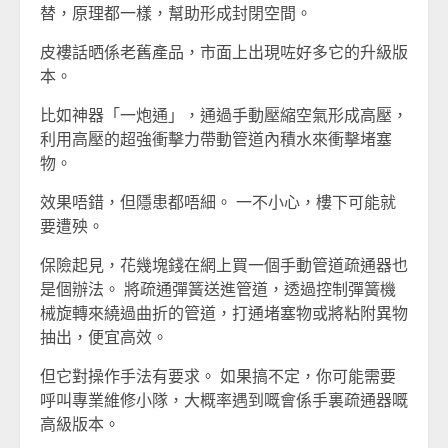
替，原理都一樣，幫助形成封閉空間。
皮褸話晒係老舊產品，市面上出現咗好多它的升級版
本。
比如神器「一炮通」，通過手動壓縮空氣形成高壓，
利用高壓的超強衝擊力帶動管道內積水來衝擊堵塞
物。
效果唔錯，但隱患都唔細。 一不小心，樓下可能就
要遭殃。
保險起見，花幾塊錢在網上買一個手動管道疏通器也
是個辦法。 將疏通彈簧送進管道，透過控制彈簧機
械旋轉來繞過曲折的管道，打通堵塞物或將粘附異物
抽出，便宜高效。
但它對操作手法有要求。 如果搞不定，你可能需要
呼叫專業維修小隊，大概率遇到嘅會係手裏疏通器嘅
高級版本。