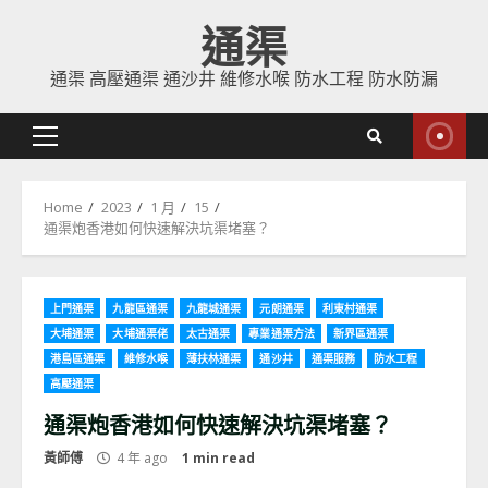
Skip
通渠
to
content
通渠 高壓通渠 通沙井 維修水喉 防水工程 防水防漏
Primary
Menu
Home
2023
1 月
15
通渠炮香港如何快速解決坑渠堵塞？
上門通渠
九龍區通渠
九龍城通渠
元朗通渠
利東村通渠
大埔通渠
大埔通渠佬
太古通渠
專業通渠方法
新界區通渠
港島區通渠
維修水喉
薄扶林通渠
通沙井
通渠服務
防水工程
高壓通渠
通渠炮香港如何快速解決坑渠堵塞？
黃師傅
4 年 ago
1 min read