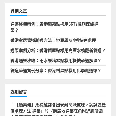
鍵
字:
近期文章
通渠終極案例：香港屋苑點樣用CCTV檢測慳錢通
渠？
香港家居管道疏通方法：地漏異味4招快速處理
通渠案例分析：香港舊屋點樣用高壓水槍翻新管道？
香港通渠攻略：雨水渠堵塞點樣用機械疏通解決？
管道疏通實例分享：香港村屋點樣用化學劑通渠？
近期留言
「
【通渠佬】馬桶經常會出現難聞嘅氣味，試試這幾
個處理方法 通渠
」於〈
跑馬地通渠旺角附近廁所漏