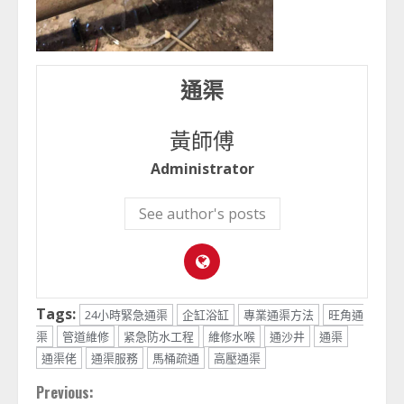
通渠
黃師傅
Administrator
See author's posts
Tags:
24小時緊急通渠
企缸浴缸
專業通渠方法
旺角通
渠
管道維修
紧急防水工程
維修水喉
通沙井
通渠
通渠佬
通渠服務
馬桶疏通
高壓通渠
Continue
Previous: