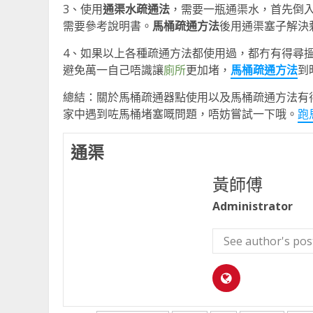
3、使用
通渠水疏通法
，需要一瓶通渠水，首先倒
需要參考說明書。
馬桶疏通方法
後用通渠塞子解決
4、如果以上各種疏通方法都使用過，都冇有得尋
避免萬一自己唔識讓
廁所
更加堵，
馬桶疏通方法
到
總結：關於馬桶疏通器點使用以及馬桶疏通方法有
家中遇到咗馬桶堵塞嘅問題，唔妨嘗試一下哦。
跑
通渠
黃師傅
Administrator
See author's pos