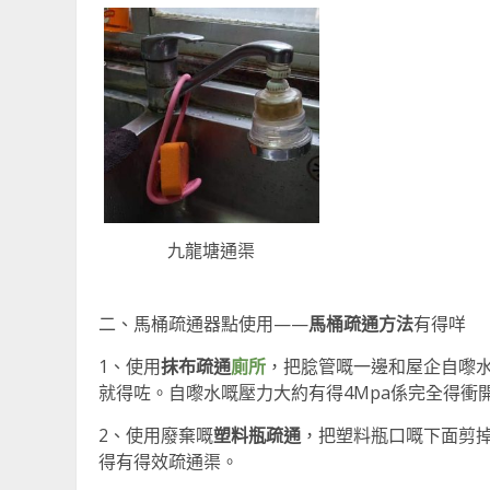
九龍塘通渠
二、馬桶疏通器點使用——
馬桶疏通方法
有得咩
1、使用
抹布疏通
廁所
，把腍管嘅一邊和屋企自嚟
就得咗。自嚟水嘅壓力大約有得4Mpa係完全得衝
2、使用廢棄嘅
塑料瓶疏通
，把塑料瓶口嘅下面剪
得有得效疏通渠。