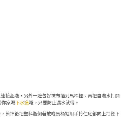
水連接起嚟，另外一邊包好抹布插到馬桶裡。再把自嚟水打開
開你家嘅
下水道
嘅。只要防止漏水就得。
掉，剪掉後把塑料瓶倒著放喺馬桶裡用手拎住底部向上抽幾下