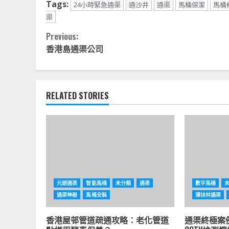
Tags:
24小時緊急通渠
通沙井
通渠
馬桶保潔
馬桶
渠
Continue
Previous:
香港島通渠公司
Reading
RELATED STORIES
元朗通渠
智能馬桶
未分類
通渠
數字馬桶
通渠神器
馬桶安裝
薄扶林通渠
香港屋邨管道疏通攻略：老化管道
通渠終極案