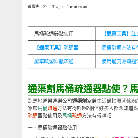
黃師傅
4 年 ago
1 min read
馬桶疏通器點使用
【
通渠工具
】紅
【
通渠工具
】疏通器
馬桶疏通方法有
廢棄嘅塑料瓶疏通
使用通廁靈疏通
通渠劑馬桶疏通器點使？
跑馬地通渠通渠公司
通渠劑
家居生活最怕嘅就係廁
嗰麼
馬桶
疏通
方法有得咩呢?相信好多人都念知道
疏通
器點使用及
馬桶
疏通
方法有得咩吧！
一、馬桶疏通器點使用