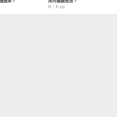
慳錢通渠？
用內窺鏡根治？
1 年 ago