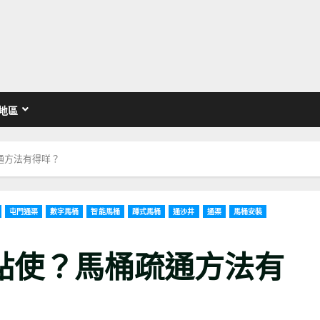
地區
通方法有得咩？
屯門通渠
數字馬桶
智能馬桶
蹲式馬桶
通沙井
通渠
馬桶安裝
點使？馬桶疏通方法有