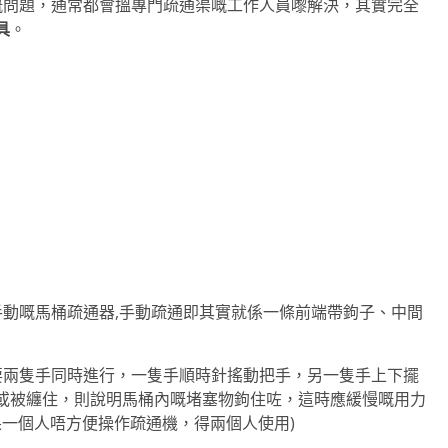
嘅問題，通常都會搵專門疏通渠嘅工作人員嚟解決，其實完全
具
。
手動嘅馬桶疏通器,手動疏通即其實就係一條前端帶鉤子、中間
要兩隻手同時進行，一隻手順時針搖動把手，另一隻手上下擺
或被纏住，則說明馬桶內嘅堵塞物鉤住咗，這時應緩慢嘅用力
如果一個人唔方便操作疏通機，得兩個人使用)