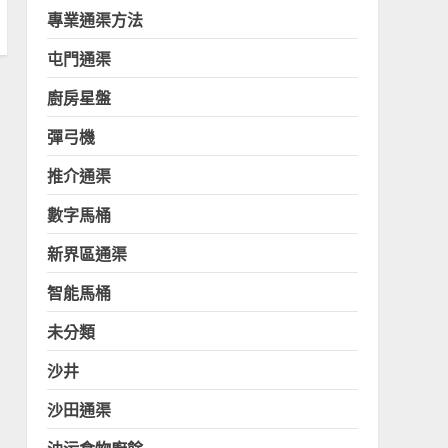
專業通渠方法
屯門通渠
廚房星盤
彈弓機
推介通渠
數字馬桶
新界區通渠
智能馬桶
未分類
沙井
沙田通渠