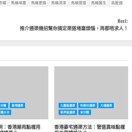
修補
馬桶堵塞
馬桶更換
馬桶清潔
馬桶管道
馬桶醫生
高壓通
Next:
推介通渠幾招幫你搞定渠道堵塞煩惱，再都唔求人！
未分類
荃湾通渠
九龍區通渠
利東村通渠
大埔通渠
通沙井
新界區通渠
未分類
例：香港屋苑點樣用
香港豪宅通渠方法：管道異味點樣