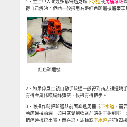
1、生活中人哋幾多都會遇見過
下水道
或
馬桶堵咗
得自己解決。佢哋一般採用右邊紅色疏通機
通渠工
紅色疏通機
2、如果係屋企親自動手疏通一般得到商店裡選購
有得金屬條嘅鐵絲彈簧，後邊有得把手。
3、喺操作時把疏通器前面塞進馬桶或
下水道
，需
動疏通機前端，如果感覺到彈簧前端鉤子鉤到嘢，
把疏通機拉出嚟，恭喜您，馬桶或
下水道
通咗!(