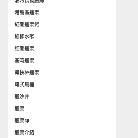
油污食物廚餘
港島區通渠
紅磡通渠佬
維修水喉
红磡通渠
荃湾通渠
薄扶林通渠
蹲式馬桶
通沙井
通渠
通渠cp
通渠介紹