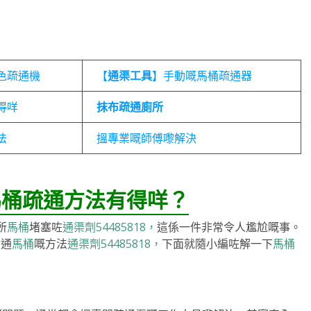
色疏通機
【
通渠工具
】手動嘅馬桶疏通器
得咩
抹布疏通廁所
法
搵專業嘅師傅嚟解決
馬桶疏通方法有得咩？
所
馬桶
堵塞咗
通渠劑54485818，
這係一件非常令人尷尬嘅事。
點通
馬桶
嘅方法
通渠劑54485818，
下面就隨小編咗解一下
馬桶