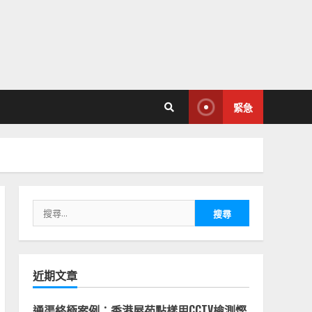
緊急
搜
尋
關
鍵
字:
近期文章
通渠終極案例：香港屋苑點樣用CCTV檢測慳