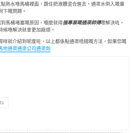
入點熱水喺馬桶裡面，跟住把液體混合進去，通渠水倒入嘅量
剩下嘅問題。
搵到馬桶堵塞嘅原因，嗰麼就得
搵專業嘅通渠師傅
嚟解決咗，
時候喺解決就會更加麻煩。
得咩就介紹到呢度咗，以上都係點通渠唔錯嘅方法，如果您嘅
馬地通渠通渠公司通渠劑
ts