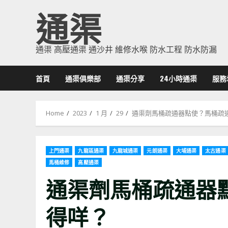
Skip
通渠
to
content
通渠 高壓通渠 通沙井 維修水喉 防水工程 防水防漏
首頁
通渠俱樂部
通渠分享
24小時通渠
服務
Home
2023
1 月
29
通渠劑馬桶疏通器點使？馬桶疏
上門通渠
九龍區通渠
九龍城通渠
元朗通渠
大埔通渠
太古通渠
馬桶維修
高壓通渠
通渠劑馬桶疏通器
得咩？