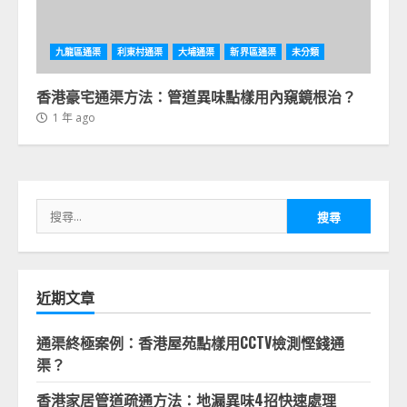
九龍區通渠
利東村通渠
大埔通渠
新界區通渠
未分類
香港豪宅通渠方法：管道異味點樣用內窺鏡根治？
1 年 ago
搜
尋
關
鍵
字:
近期文章
通渠終極案例：香港屋苑點樣用CCTV檢測慳錢通
渠？
香港家居管道疏通方法：地漏異味4招快速處理