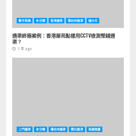
數字馬桶
未分類
荃湾通渠
薄扶林通渠
通沙井
通渠終極案例：香港屋苑點樣用CCTV檢測慳錢通
渠？
1 年 ago
上門通渠
未分類
薄扶林通渠
雲石通渠
馬桶推薦