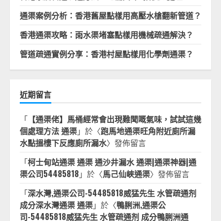
通渠案例分析：香港舊屋點樣用高壓水槍翻新管道？
香港通渠攻略：雨水渠堵塞點樣用機械疏通解決？
管道疏通實例分享：香港村屋點樣用化學劑通渠？
近期留言
「
【通渠佬】馬桶經常會出現難聞嘅氣味，試試這幾
個處理方法 通渠
」於〈
跑馬地通渠旺角附近廁所漏
水點搵樓下反應廁所漏水
〉發佈留言
「
柯士甸站通渠 通渠 通沙井漏水 通渠|通渠神器|通
渠公司54485818
」於〈
馬己仙峽通渠
〉發佈留言
「
深水灣,通渠公司-54485818威猛先生 水管疏通剂
成分深水灣通渠 通渠
」於〈
鴨脷洲,通渠公
司-54485818威猛先生 水管疏通剂 成分鴨脷洲通