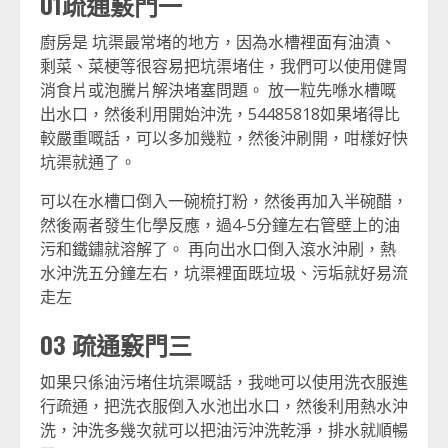
01疏通竅門一
廚房是 坑渠最常堵的地方，因為水槽裡面有油漬、
剩菜、菜梗等很容易把坑渠堵住，我們可以使用健胃
消食片或泡騰片解決堵塞問題。 放一粒先喺水槽嘅
出水口，然後利用開始沖洗，54485818如果堵得比
較嚴重嘅話，可以多加幾粒，然後沖刷開，咁樣好快
坑渠就通了。
可以在水槽口倒入一碗梳打粉，然後再加入半碗醋，
然後兩者發生化學反應，過4-5分鐘左右管壁上的油
污和鐵鏽就溶解了。 再向出水口倒入滾水沖刷，熱
水沖洗五分鐘左右，坑渠裡面既垃圾、污垢就好易流
走左
03 疏通竅門三
如果只係油污堵住坑渠嘅話，我哋可以使用洗衣服進
行疏通，把洗衣服倒入水池出水口，然後利用熱水沖
洗，沖洗多幾次就可以把油污沖洗乾淨，排水就順暢