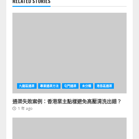
RELATED STORIES
九龍區通渠
專業通渠方法
屯門通渠
未分類
港島區通渠
通渠失敗案例：香港業主點樣避免高壓清洗出錯？
1 年 ago