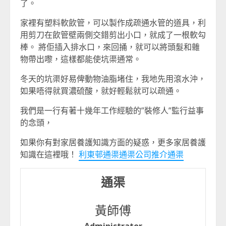
了。
家裡有塑料軟飲管，可以製作成疏通水管的道具，利
用剪刀在飲管壁兩側交錯剪出小口，就成了一根軟勾
棒。 將佢插入排水口，來回捅，就可以將頭髮和雜
物帶出嚟，這樣都能使坑渠通常。
冬天的坑渠好易俾動物油脂堵住，我地先用滾水沖，
如果唔得就買濃硫酸，就好輕鬆就可以疏通。
我們是一行有著十幾年工作經驗的”裝修人”監行益事
的念頭，
如果你有對家居養護知識方面的疑惑，更多家居養護
知識在這裡哦！
利東邨通渠通渠公司推介通渠
通渠
黃師傅