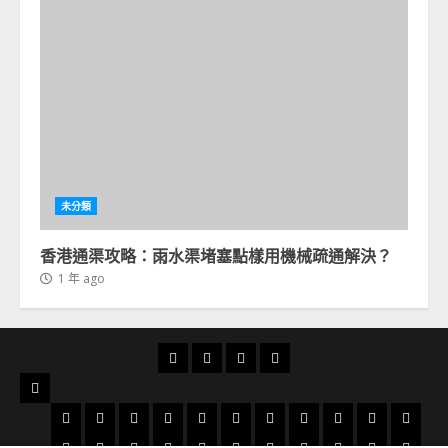
未分類
香港通渠攻略：雨水渠堵塞點樣用機械疏通解決？
1 年 ago
首
通
通
24
頁
渠
渠
小
服
俱
分
時
務
太
太
大
大
大
火
粉
北
旺
荃
天
樂
享
通
地
和
古
角
圍
埔
炭
嶺
角
角
灣
水
荔
屯
小
藍
沙
火
數
土
洪
柴
慈