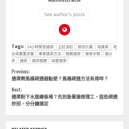
Administrator
See author's posts
Tags:
24小時緊急通渠
企缸浴缸
修改化糞
吸糞車
地
台渠嚴重淤塞
專業通渠方法
推薦通渠
維修水喉
通沙
井
通渠
通渠服務
高壓通渠
Continue
Previous:
通渠劑馬桶疏通器點使？馬桶疏通方法有得咩？
Reading
Next:
通渠粉下水道總係堵？先別急著搵修理工，這些疏通
妙招，分分鐘搞定