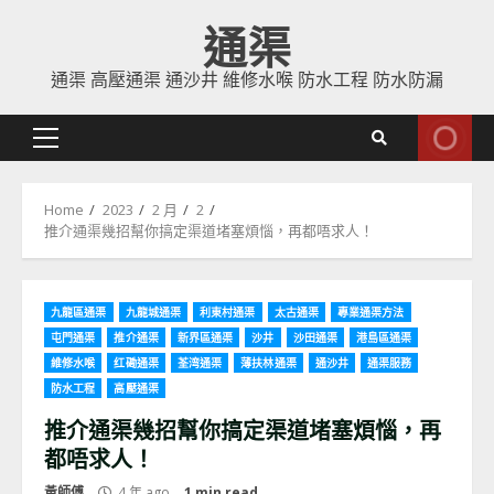
Skip
通渠
to
content
通渠 高壓通渠 通沙井 維修水喉 防水工程 防水防漏
Primary
Menu
Home
2023
2 月
2
推介通渠幾招幫你搞定渠道堵塞煩惱，再都唔求人！
九龍區通渠
九龍城通渠
利東村通渠
太古通渠
專業通渠方法
屯門通渠
推介通渠
新界區通渠
沙井
沙田通渠
港島區通渠
維修水喉
红磡通渠
荃湾通渠
薄扶林通渠
通沙井
通渠服務
防水工程
高壓通渠
推介通渠幾招幫你搞定渠道堵塞煩惱，再
都唔求人！
黃師傅
4 年 ago
1 min read