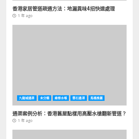
香港家居管道疏通方法：地漏異味4招快速處理
1 年 ago
九龍城通渠
未分類
維修水喉
雲石通渠
馬桶推薦
通渠案例分析：香港舊屋點樣用高壓水槍翻新管道？
1 年 ago