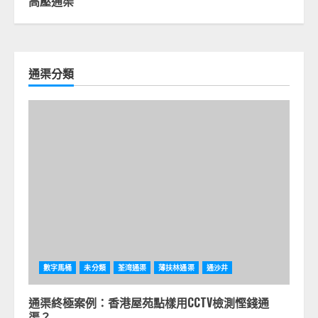
高壓通渠
通渠分類
數字馬桶
未分類
荃湾通渠
薄扶林通渠
通沙井
通渠終極案例：香港屋苑點樣用CCTV檢測慳錢通
渠？