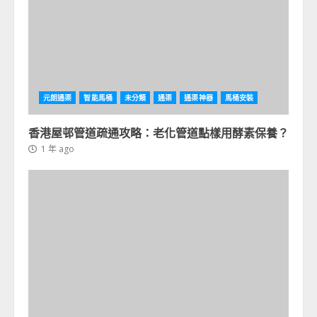
元朗通渠
智能馬桶
未分類
通渠
通渠神器
馬桶安裝
香港屋邨管道疏通攻略：老化管道點樣用酵素保養？
1 年 ago