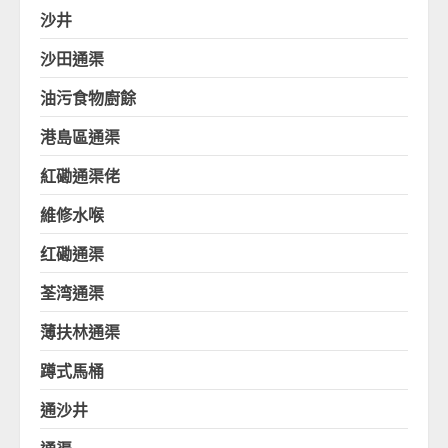
沙井
沙田通渠
油污食物廚餘
港島區通渠
紅磡通渠佬
維修水喉
红磡通渠
荃湾通渠
薄扶林通渠
蹲式馬桶
通沙井