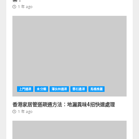
1 年 ago
上門通渠
未分類
薄扶林通渠
雲石通渠
馬桶推薦
香港家居管道疏通方法：地漏異味4招快速處理
1 年 ago