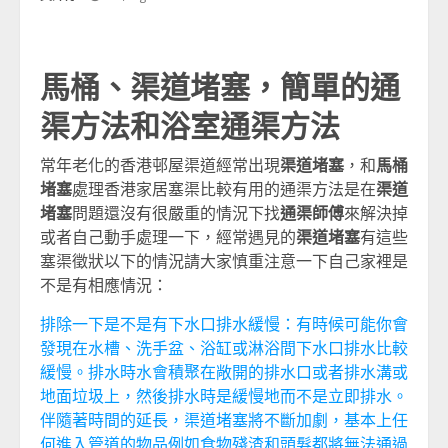
馬桶、渠道堵塞，簡單的通
渠方法和
浴室通渠方法
常年老化的香港邨屋渠道經常出現
渠道堵塞
，和
馬桶
堵塞
處理香港家居塞渠比較有用的通渠方法是在
渠道
堵塞
問題還沒有很嚴重的情況下找
通渠師傅
來解決掉
或者自己動手處理一下，經常遇見的
渠道堵塞
有這些
塞渠徵狀以下的情況請大家慎重注意一下自己家裡是
不是有相應情況：
排除一下是不是有下水口排水緩慢：有時候可能你會
發現在水槽、洗手盆、浴缸或淋浴間下水口排水比較
緩慢。排水時水會積聚在敞開的排水口或者排水溝或
地面垃圾上，然後排水時是緩慢地而不是立即排水。
伴隨著時間的延長，渠道堵塞將不斷加劇，基本上任
何進入管道的物品例如食物殘渣和頭髮都將無法通過