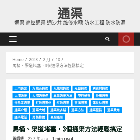
Skip
通渠
to
content
通渠 高壓通渠 通沙井 維修水喉 防水工程 防水防漏
Primary
Menu
Home
2023
2 月
10
馬桶、渠道堵塞，3個通渠方法輕鬆搞定
上門通渠
九龍區通渠
九龍城通渠
元朗通渠
利東村通渠
大埔通渠
大埔通渠佬
專業通渠方法
屯門通渠
沙田通渠
港島區通渠
紅磡通渠佬
红磡通渠
荃湾通渠
薄扶林通渠
通渠介紹
通渠大埔
通渠幾多錢
通渠方法
通渠服務
通渠費用
通渠電話
馬桶推薦
高壓通渠
馬桶、渠道堵塞，3個通渠方法輕鬆搞定
黃師傅
3 年 ago
1 min read