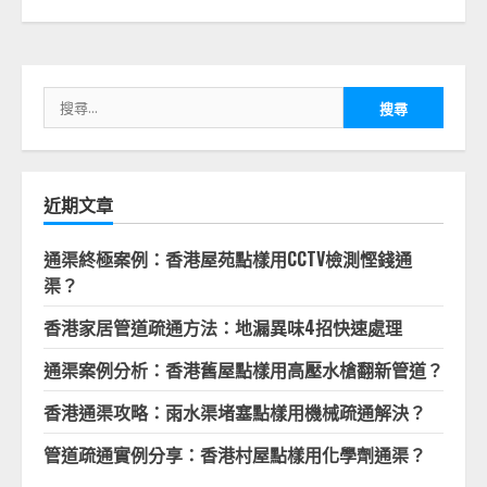
搜
尋
關
鍵
字:
近期文章
通渠終極案例：香港屋苑點樣用CCTV檢測慳錢通
渠？
香港家居管道疏通方法：地漏異味4招快速處理
通渠案例分析：香港舊屋點樣用高壓水槍翻新管道？
香港通渠攻略：雨水渠堵塞點樣用機械疏通解決？
管道疏通實例分享：香港村屋點樣用化學劑通渠？