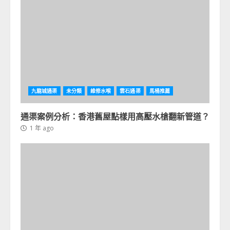
九龍城通渠
未分類
維修水喉
雲石通渠
馬桶推薦
通渠案例分析：香港舊屋點樣用高壓水槍翻新管道？
1 年 ago