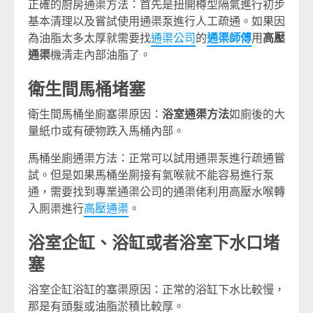
正確的廚房通渠方法：首先是扭開樽型隔氣進行初步
基本清理以及嘗試使用通渠泵進行人工疏通。如果因
為油脂太多太厚就需要找
通渠公司
的
通渠師傅
用
高壓
通渠
機清走內部油脂了。
衛生間馬桶堵塞
衛生間馬桶坐廁塞渠原因：
浴室通渠方法
如廁後的大
量紙巾或有硬物跌入馬桶內部。
馬桶坐廁通渠方法：正常可以試用通渠泵進行疏通嘗
試。但是如果馬桶坐厠接有氣喉就不能容易進行泵
通，需要找到專業通渠公司的通渠佬利用高壓水喉轉
入厠渠進行
高壓通渠
。
浴室企缸、浴缸或者浴室下水口堵
塞
浴室企缸浴缸的塞渠原因：正常的浴缸下水比較慢，
那是有頭髮或油脂淤積比較厚。