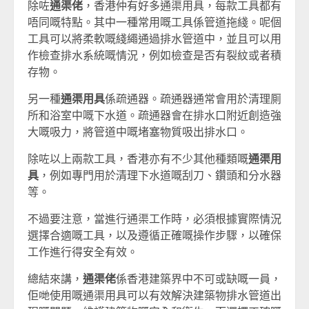
除咗
通渠佬
，香港仲有好多通渠用具，每款工具都有
唔同嘅特點。其中一種常用嘅工具係管道拖綫。呢個
工具可以將柔軟嘅綫繩通過排水管道中，並且可以用
作檢查排水系統嘅情況，例如檢查是否有裂紋或者積
存物。
另一種
通渠用具
係疏通器。疏通器通常會用於清理厠
所和浴室中嘅下水道。疏通器會在排水口附近創造強
大嘅吸力，將管道中嘅堵塞物質吸出排水口。
除咗以上兩款工具，香港亦有不少其他種類嘅
通渠用
具
，例如專門用於清理下水道嘅刮刀、鑽頭和分水器
等。
不過要注意，當進行通渠工作時，必須根據實際情況
選擇合適嘅工具，以及遵循正確嘅操作步驟，以確保
工作進行得安全有效。
總結來講，
通渠佬
係香港建築界中不可或缺嘅一員，
佢哋使用嘅通渠用具可以有效解決建築物排水管道出