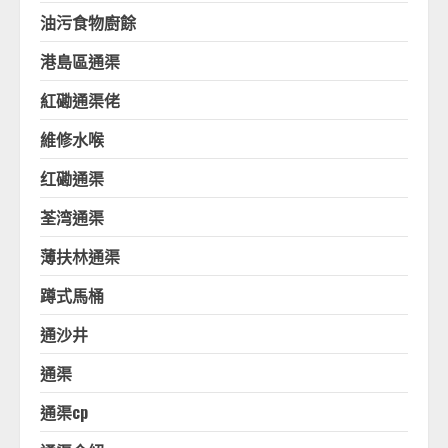
油污食物廚餘
港島區通渠
紅磡通渠佬
維修水喉
红磡通渠
荃湾通渠
薄扶林通渠
蹲式馬桶
通沙井
通渠
通渠cp