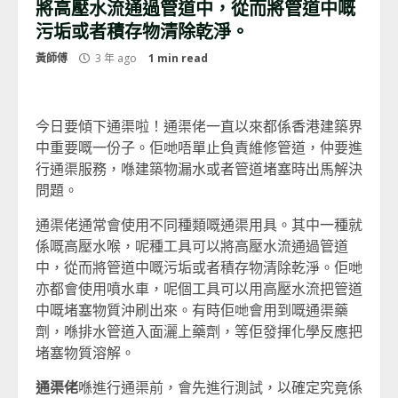
將高壓水流通過管道中，從而將管道中嘅
污垢或者積存物清除乾淨。
黃師傅
3 年 ago
1 min read
今日要傾下通渠啦！通渠佬一直以來都係香港建築界
中重要嘅一份子。佢哋唔單止負責維修管道，仲要進
行通渠服務，喺建築物漏水或者管道堵塞時出馬解決
問題。
通渠佬通常會使用不同種類嘅通渠用具。其中一種就
係嘅高壓水喉，呢種工具可以將高壓水流通過管道
中，從而將管道中嘅污垢或者積存物清除乾淨。佢哋
亦都會使用噴水車，呢個工具可以用高壓水流把管道
中嘅堵塞物質沖刷出來。有時佢哋會用到嘅通渠藥
劑，喺排水管道入面灑上藥劑，等佢發揮化學反應把
堵塞物質溶解。
通渠佬
喺進行通渠前，會先進行測試，以確定究竟係