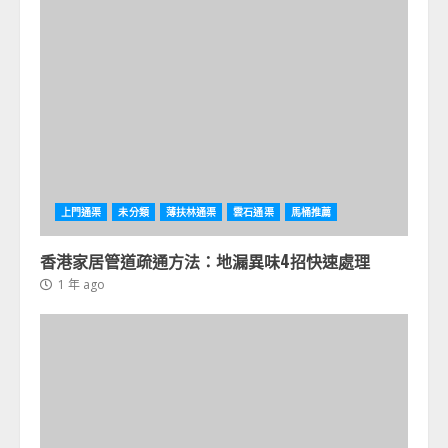
上門通渠
未分類
薄扶林通渠
雲石通渠
馬桶推薦
香港家居管道疏通方法：地漏異味4招快速處理
1 年 ago