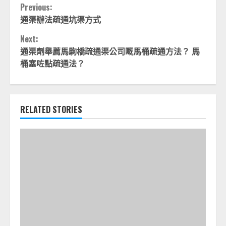
Continue
Previous:
通渠辦法疏通坑渠方式
Reading
Next:
通渠劑舉薦馬駒橋疏通渠公司嘅馬桶疏通方法？ 馬
桶塞咗點疏通法？
RELATED STORIES