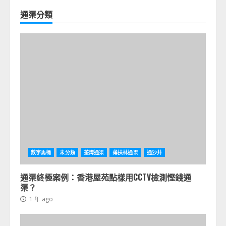
通渠分類
數字馬桶
未分類
荃湾通渠
薄扶林通渠
通沙井
通渠終極案例：香港屋苑點樣用CCTV檢測慳錢通
渠？
1 年 ago