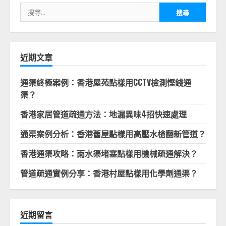
搜
尋
關
鍵
字:
近期文章
通渠終極案例：香港屋苑點樣用CCTV檢測慳錢通
渠？
香港家居管道疏通方法：地漏異味4招快速處理
通渠案例分析：香港舊屋點樣用高壓水槍翻新管道？
香港通渠攻略：雨水渠堵塞點樣用機械疏通解決？
管道疏通實例分享：香港村屋點樣用化學劑通渠？
近期留言