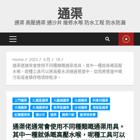
Skip
通渠
to
content
通渠 高壓通渠 通沙井 維修水喉 防水工程 防水防漏
Primary
Menu
Home
2023
4 月
18
通渠佬通常會使用不同種類嘅通渠用具。其中一種就係嘅高壓
水喉，呢種工具可以將高壓水流通過管道中，從而將管道中嘅
污垢或者積存物清除乾淨。
上門通渠
九龍區通渠
九龍城通渠
元朗通渠
利東村通渠
大埔通渠
大埔通渠佬
新界區通渠
沙田通渠
港島區通渠
紅磡通渠佬
通沙井
通渠
通渠介紹
通渠佬收費
通渠佬通常會使用不同種類嘅通渠用具。
其中一種就係嘅高壓水喉，呢種工具可以