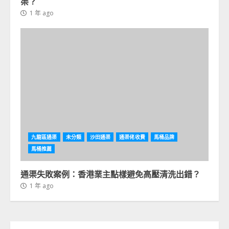
渠？
1 年 ago
九龍區通渠
未分類
沙田通渠
通渠佬收費
馬桶品牌
馬桶推薦
通渠失敗案例：香港業主點樣避免高壓清洗出錯？
1 年 ago