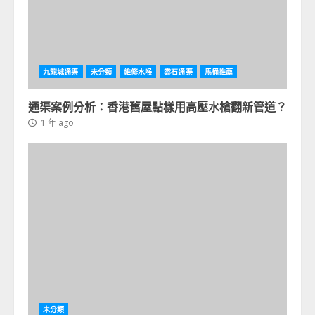
九龍城通渠
未分類
維修水喉
雲石通渠
馬桶推薦
通渠案例分析：香港舊屋點樣用高壓水槍翻新管道？
1 年 ago
未分類