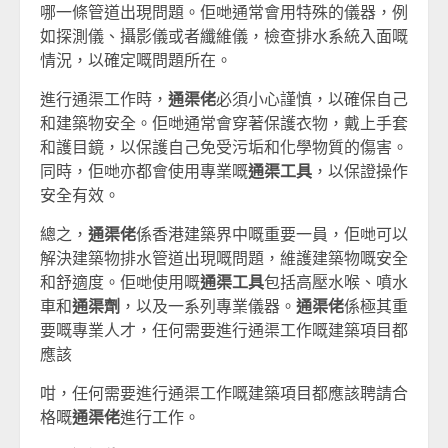
哪一條管道出現問題。佢哋通常會用特殊的儀器，例
如探測儀、攝影儀或者纖維儀，檢查排水系統入面嘅
情況，以確定嘅問題所在。
進行通渠工作時，
通渠佬
必須小心謹慎，以確保自己
和建築物安全。佢哋通常會穿著保護衣物，戴上手套
和護目鏡，以保護自己免受污垢和化學物質的傷害。
同時，佢哋亦都會使用專業嘅
通渠工具
，以保證操作
安全有效。
總之，
通渠佬
係香港建築界中嘅重要一員，佢哋可以
解決建築物排水管道出現嘅問題，維護建築物嘅安全
和舒適度。佢哋使用嘅
通渠工具
包括高壓水喉、噴水
車和
通渠劑
，以及一系列專業儀器。
通渠佬
係極其重
要嘅專業人才，任何需要進行通渠工作嘅建築項目都
應該
咁，任何需要進行通渠工作嘅建築項目都應該聘請合
格嘅
通渠佬
進行工作。