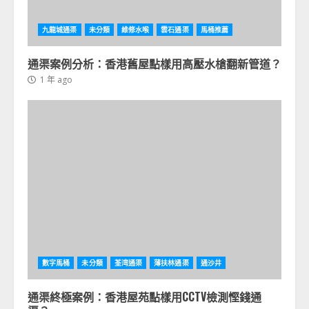
九龍城通渠
未分類
維修水喉
雲石通渠
馬桶推薦
通渠案例分析：香港舊屋點樣用高壓水槍翻新管道？
1 年 ago
數字馬桶
未分類
荃湾通渠
薄扶林通渠
通沙井
通渠終極案例：香港屋苑點樣用CCTV檢測慳錢通