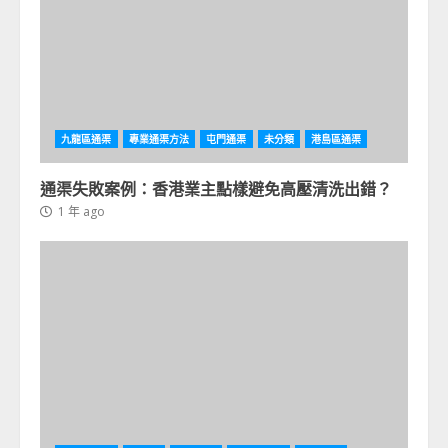
九龍區通渠
專業通渠方法
屯門通渠
未分類
港島區通渠
通渠失敗案例：香港業主點樣避免高壓清洗出錯？
1 年 ago