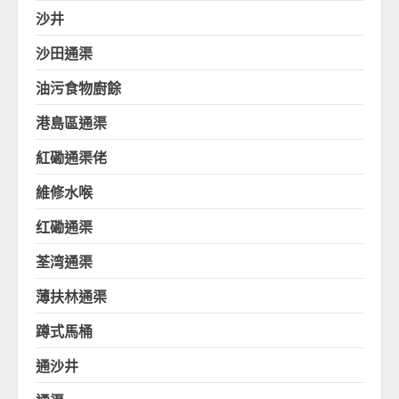
沙井
沙田通渠
油污食物廚餘
港島區通渠
紅磡通渠佬
維修水喉
红磡通渠
荃湾通渠
薄扶林通渠
蹲式馬桶
通沙井