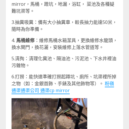
mirror，馬桶，蹬坑，地漏，浴缸， 菜池及各種疑
難坑渠等。
3.抽糞吸糞：備有大小抽糞車，較長抽力能達50米，
隨時為你準備。
4.
馬桶維修
：維修馬桶水箱潔具，更換維修水龍頭，
換水閘門，換花灑，安裝維修上落水管道等。
5.清掏：清理化糞池、隔油池、污泥池、下水井裡油
污雜物。
6.打撈：能快速準確打撈起蹲坑、廁所、坑渠裡所掉
之物（如：金銀首飾、手錶及其他飾物等）。
粉嶺
通渠通渠公司 通渠cp mirror