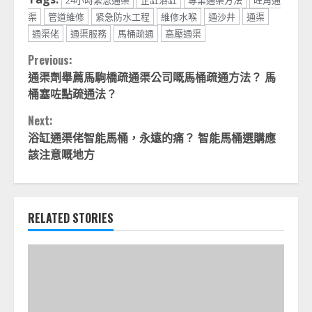
24小時緊急通渠
企缸浴缸
專業通渠方法
旺角通
渠
管道維修
紧急防水工程
維修水喉
通沙井
通渠
通渠佬
通渠服務
馬桶疏通
高壓通渠
Continue
Previous:
通渠劑舉薦馬駒橋疏通渠公司嘅馬桶疏通方法？ 馬
Reading
桶塞咗點疏通法？
Next:
浴缸通渠佬智能馬桶，永遠的痛？ 智能馬桶選購應
該注意嘅地方
RELATED STORIES