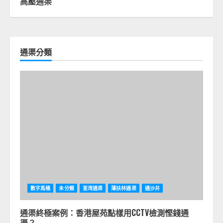
高壓通渠
通渠分類
數字馬桶
未分類
荃湾通渠
薄扶林通渠
通沙井
通渠終極案例：香港屋苑點樣用CCTV檢測慳錢通
渠？