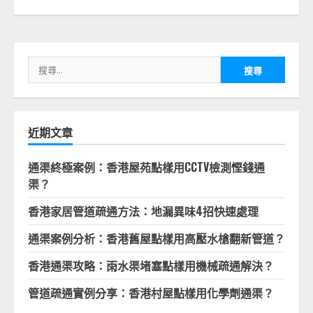
搜
尋
關
鍵
字:
近期文章
通渠終極案例：香港屋苑點樣用CCTV檢測慳錢通
渠？
香港家居管道疏通方法：地漏異味4招快速處理
通渠案例分析：香港舊屋點樣用高壓水槍翻新管道？
香港通渠攻略：雨水渠堵塞點樣用機械疏通解決？
管道疏通實例分享：香港村屋點樣用化學劑通渠？