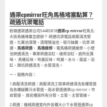
通渠cpmirror旺角馬桶堵塞點算？
疏通坑渠電話
粉嶺通渠通渠公司54485818
通渠cp mirror
旺角北
大街馬桶堵塞怎麼辦？ 疏通坑渠電話高壓清洗管
道、化糞池清理、清理隔油池、吸污抽糞、坑渠 疏
通、
馬桶疏通
、
馬桶維修
、電馬桶疏通維修、小便
池疏通清洗、專業疏通浴缸、維修浴缸、廁所反異
味、 馬桶反味、地漏反味、地漏、水斗、面盆、浴
缸、蹲坑疏通清洗、水管清洗。
一、服務內容：
1.高壓清洗疏通：高壓清洗工程車疏通清洗各種管道
及各種疑難污水管道、雨水管道通渠cp mirror，市
政管道、 居民樓房所有分管、立管、主管管線。
2.疏通：機械疏通室內外各種大小下水管道通渠cp