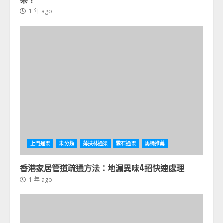
1 年 ago
上門通渠
未分類
薄扶林通渠
雲石通渠
馬桶推薦
香港家居管道疏通方法：地漏異味4招快速處理
1 年 ago