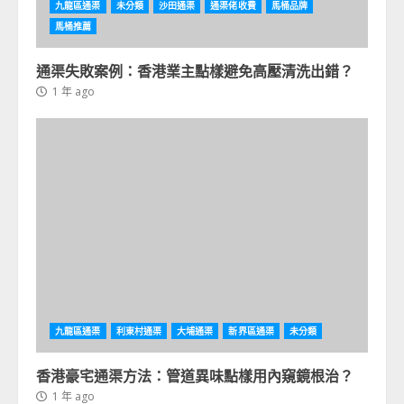
九龍區通渠
未分類
沙田通渠
通渠佬收費
馬桶品牌
馬桶推薦
通渠失敗案例：香港業主點樣避免高壓清洗出錯？
1 年 ago
九龍區通渠
利東村通渠
大埔通渠
新界區通渠
未分類
香港豪宅通渠方法：管道異味點樣用內窺鏡根治？
1 年 ago