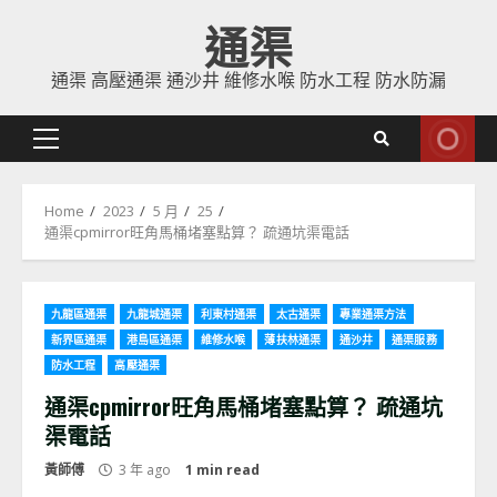
Skip
通渠
to
content
通渠 高壓通渠 通沙井 維修水喉 防水工程 防水防漏
Primary
Menu
Home
2023
5 月
25
通渠cpmirror旺角馬桶堵塞點算？ 疏通坑渠電話
九龍區通渠
九龍城通渠
利東村通渠
太古通渠
專業通渠方法
新界區通渠
港島區通渠
維修水喉
薄扶林通渠
通沙井
通渠服務
防水工程
高壓通渠
通渠cpmirror旺角馬桶堵塞點算？ 疏通坑
渠電話
黃師傅
3 年 ago
1 min read