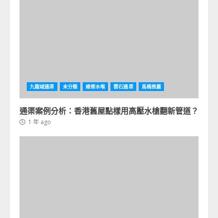
九龍城通渠
未分類
維修水喉
雲石通渠
馬桶推薦
通渠案例分析：香港舊屋點樣用高壓水槍翻新管道？
1 年 ago