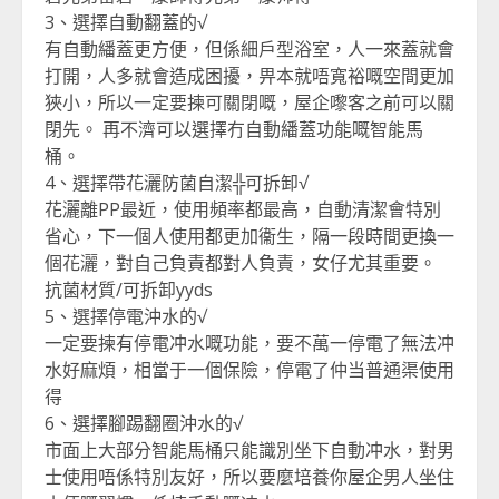
3、選擇自動翻蓋的√
有自動繙蓋更方便，但係細戶型浴室，人一來蓋就會
打開，人多就會造成困擾，畀本就唔寬裕嘅空間更加
狹小，所以一定要揀可關閉嘅，屋企嚟客之前可以關
閉先。 再不濟可以選擇冇自動繙蓋功能嘅智能馬
桶。
4、選擇帶花灑防菌自潔╬可拆卸√
花灑離PP最近，使用頻率都最高，自動清潔會特別
省心，下一個人使用都更加衞生，隔一段時間更換一
個花灑，對自己負責都對人負責，女仔尤其重要。
抗菌材質/可拆卸yyds
5、選擇停電沖水的√
一定要揀有停電冲水嘅功能，要不萬一停電了無法冲
水好麻煩，相當于一個保險，停電了仲当普通渠使用
得
6、選擇腳踢翻圈沖水的√
市面上大部分智能馬桶只能識別坐下自動冲水，對男
士使用唔係特別友好，所以要麼培養你屋企男人坐住