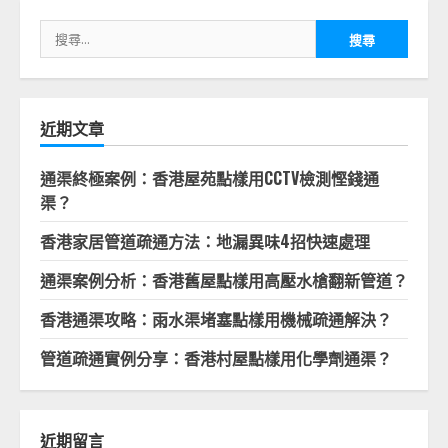
搜
尋
關
鍵
字:
近期文章
通渠終極案例：香港屋苑點樣用CCTV檢測慳錢通
渠？
香港家居管道疏通方法：地漏異味4招快速處理
通渠案例分析：香港舊屋點樣用高壓水槍翻新管道？
香港通渠攻略：雨水渠堵塞點樣用機械疏通解決？
管道疏通實例分享：香港村屋點樣用化學劑通渠？
近期留言