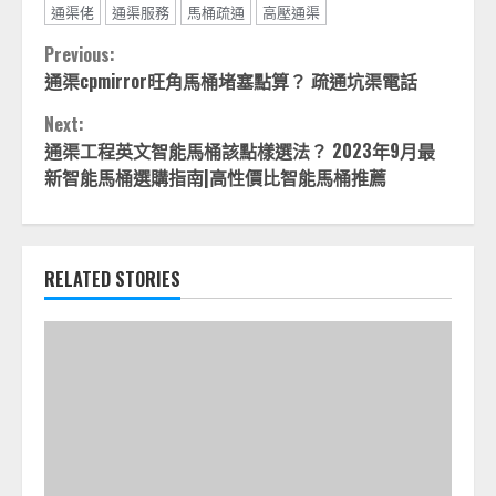
通渠佬
通渠服務
馬桶疏通
高壓通渠
Continue
Previous:
通渠cpmirror旺角馬桶堵塞點算？ 疏通坑渠電話
Reading
Next:
通渠工程英文智能馬桶該點樣選法？ 2023年9月最
新智能馬桶選購指南|高性價比智能馬桶推薦
RELATED STORIES