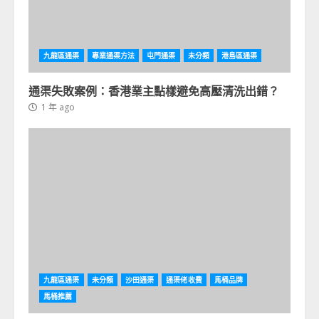
九龍區通渠
專業通渠方法
屯門通渠
未分類
港島區通渠
通渠失敗案例：香港業主點樣避免高壓清洗出錯？
1 年 ago
九龍區通渠
未分類
沙田通渠
通渠佬收費
馬桶品牌
馬桶推薦