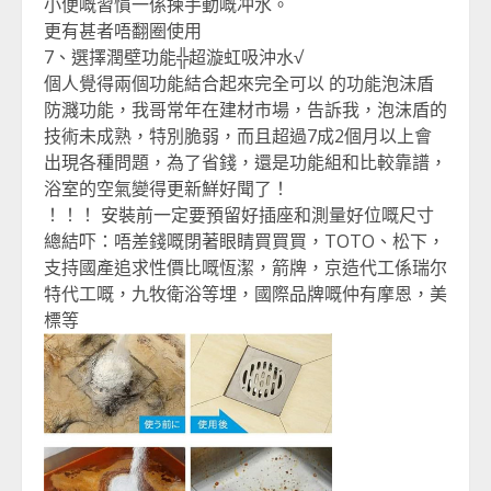
小便嘅習慣一係揀手動嘅冲水。
更有甚者唔翻圈使用
7、選擇潤壁功能╬超漩虹吸沖水√
個人覺得兩個功能結合起來完全可以 的功能泡沫盾
防濺功能，我哥常年在建材市場，告訴我，泡沫盾的
技術未成熟，特別脆弱，而且超過7成2個月以上會
出現各種問題，為了省錢，還是功能組和比較靠譜，
浴室的空氣變得更新鮮好聞了！
！！！ 安裝前一定要預留好插座和測量好位嘅尺寸
總結吓：唔差錢嘅閉著眼睛買買買，TOTO、松下，
支持國產追求性價比嘅恆潔，箭牌，京造代工係瑞尔
特代工嘅，九牧衛浴等埋，國際品牌嘅仲有摩恩，美
標等