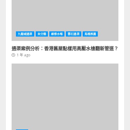
九龍城通渠
未分類
維修水喉
雲石通渠
馬桶推薦
通渠案例分析：香港舊屋點樣用高壓水槍翻新管道？
1 年 ago