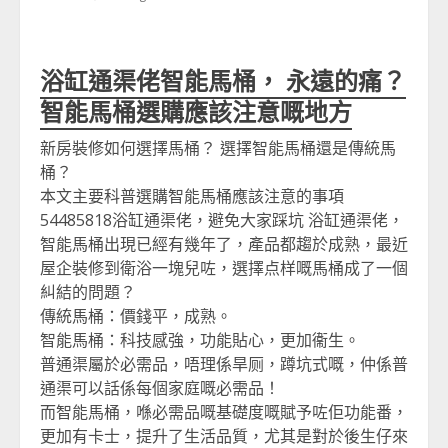
浴缸通渠佬智能馬桶， 永遠的痛？
智能馬桶選購應該注意嘅地方
新房裝修如何選擇
馬桶
？ 選擇智能
馬桶
還是傳統
馬
桶
？
本文主要科普選購智能
馬桶
應該注意的事項
54485818
浴缸通渠佬，
避免大家踩坑
浴缸通渠佬，
智能
馬桶
出現已經有幾年了，產品都趨於成熟，最近
屋企裝修到衛浴一塊兒咗，選擇点样嘅馬桶成了一個
糾結的問題？
傳統馬桶：價錢平，成熟。
智能馬桶：科技感強，功能貼心，更加衞生。
普通渠屬於必需品，唔理係旱厕，蹲坑式嘅，仲係普
通渠可以話係每個家庭嘅必需品！
而智能馬桶，喺必需品嘅基礎度嘅賦予咗佢功能番，
更加有卡士，提升了生活品質，尤其是對於後生仔來