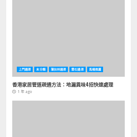
上門通渠
未分類
薄扶林通渠
雲石通渠
馬桶推薦
香港家居管道疏通方法：地漏異味4招快速處理
1 年 ago