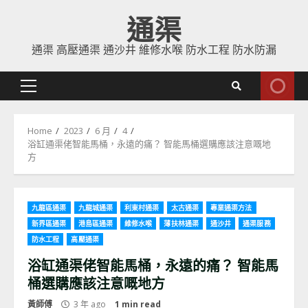
Skip
通渠
to
content
通渠 高壓通渠 通沙井 維修水喉 防水工程 防水防漏
Primary
Menu
Home
2023
6 月
4
浴缸通渠佬智能馬桶，永遠的痛？ 智能馬桶選購應該注意嘅地
方
九龍區通渠
九龍城通渠
利東村通渠
太古通渠
專業通渠方法
新界區通渠
港島區通渠
維修水喉
薄扶林通渠
通沙井
通渠服務
防水工程
高壓通渠
浴缸通渠佬智能馬桶，永遠的痛？ 智能馬
桶選購應該注意嘅地方
黃師傅
3 年 ago
1 min read