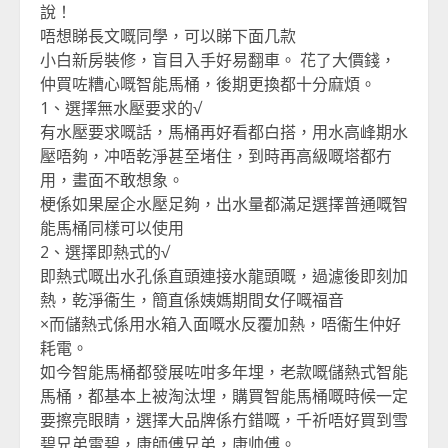
說！
唔想睇長文嘅同學，可以睇下面几款
小白新房裝修，盲目入手好易翻車。 花了大價錢，
仲買咗糟心嘅智能馬桶，後期更換都十分麻煩。
1、選擇無水壓要求的√
有水壓要求嘅話，馬桶再好看都白搭，用水高峰期水
壓唔夠，冲唔乾淨甚至堵住，到時再高級嘅塔都冇
用，畫面不敢想象。
梗係如果屋企水壓足夠，出水量都滿足選擇普通嘅智
能馬桶同樣可以使用
2、選擇即熱式的√
即熱式嘅出水孔係直頭連接水龍頭嘅，過濾後即刻加
熱，乾淨衞生，簡直係姨媽期間女仔嘅福音
×而儲熱式係用水箱入面嘅水反覆加熱，唔衞生仲好
耗電。
如今智能馬桶都發展咗咁多年埋，老款嘅儲熱式智能
馬桶，都基本上被淘汰埋，購買智能馬桶嘅時候一定
要擦亮眼睛，選擇大品牌係冇錯嘅，千祈唔好買到雪
碧兄弟雷碧，康師傅兄弟，康帅傅。