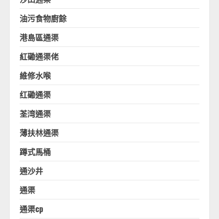
油污食物廚餘
港島區通渠
紅磡通渠佬
維修水喉
红磡通渠
荃湾通渠
薄扶林通渠
蹲式馬桶
通沙井
通渠
通渠cp