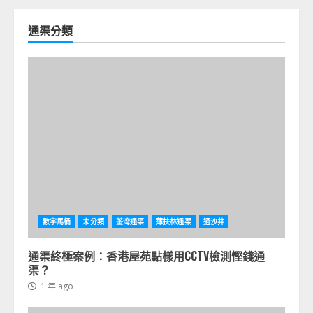
通渠分類
數字馬桶
未分類
荃湾通渠
薄扶林通渠
通沙井
通渠終極案例：香港屋苑點樣用CCTV檢測慳錢通
渠？
1 年 ago