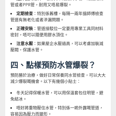
管或者PPR管，耐用又唔易爆裂。
定期檢查
：特別係舊樓，每隔一兩年搵師傅檢查
管道有無老化或者滲漏問題。
正確安裝
：管道接駁位一定要用專業工具同材料
密封，唔可以隨便用膠水頂住。
注意水壓
：如果屋企水壓過高，可以考慮加裝減
壓閥，保護水管。
四、點樣預防水管爆裂？
預防勝於治療，做好日常保養同
水管
檢查，可以大大
減少爆裂嘅機會。以下有幾個小貼士：
冬天記得保暖水管，可以用保溫套包住明管，避
免結冰。
唔好將重物壓住水管，特別係一啲外露嘅管道，
容易因為壓力而變形。