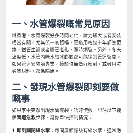
一、水管爆裂嘅常見原因
喺香港，水管爆裂好多時同老化、壓力過大或者安裝
唔當有關。尤其係一啲舊樓，管道用咗幾十年都無更
換，鐵管生鏽或者膠管老化，隨時爆裂。另外，冬天
溫度低，水管內嘅水結冰膨脹都可能搞到管道裂開。
如果
管道安裝
唔專業，接駁位無做好密封，或者用咗
劣質材料，都係隱患。
二、發現水管爆裂即刻要做
嘅事
如果家中突然出現水管爆裂，唔好慌張，記住以下幾
個
管道急救
步驟，幫你盡快控制情況：
即刻關閉總水掣
：每間屋都應該有總水掣，通常喺