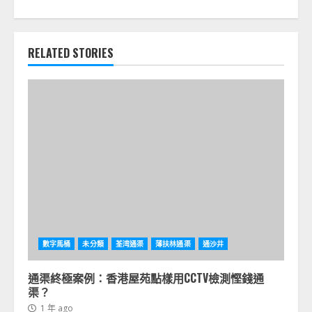
RELATED STORIES
數字馬桶
未分類
荃湾通渠
薄扶林通渠
通沙井
通渠終極案例：香港屋苑點樣用CCTV檢測慳錢通
渠？
1 年 ago