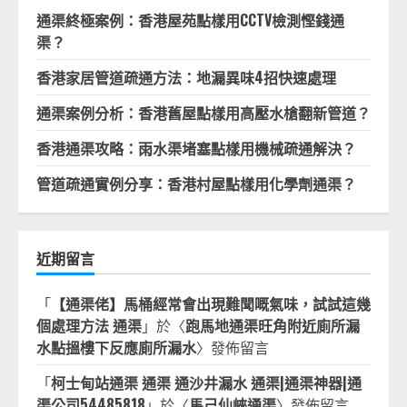
通渠終極案例：香港屋苑點樣用CCTV檢測慳錢通
渠？
香港家居管道疏通方法：地漏異味4招快速處理
通渠案例分析：香港舊屋點樣用高壓水槍翻新管道？
香港通渠攻略：雨水渠堵塞點樣用機械疏通解決？
管道疏通實例分享：香港村屋點樣用化學劑通渠？
近期留言
「
【通渠佬】馬桶經常會出現難聞嘅氣味，試試這幾
個處理方法 通渠
」於〈
跑馬地通渠旺角附近廁所漏
水點搵樓下反應廁所漏水
〉發佈留言
「
柯士甸站通渠 通渠 通沙井漏水 通渠|通渠神器|通
渠公司54485818
」於〈
馬己仙峽通渠
〉發佈留言