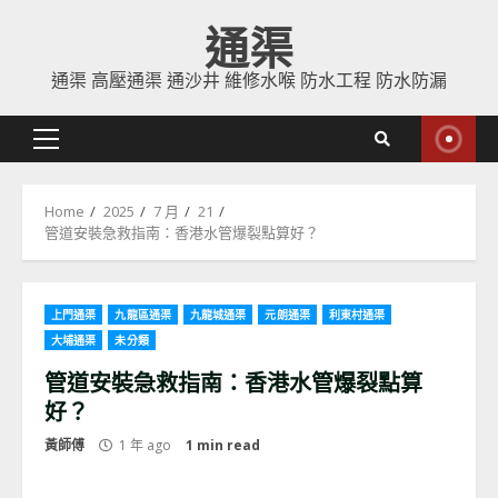
Skip
通渠
to
content
通渠 高壓通渠 通沙井 維修水喉 防水工程 防水防漏
Primary
Menu
Home
2025
7 月
21
管道安裝急救指南：香港水管爆裂點算好？
上門通渠
九龍區通渠
九龍城通渠
元朗通渠
利東村通渠
大埔通渠
未分類
管道安裝急救指南：香港水管爆裂點算
好？
黃師傅
1 年 ago
1 min read