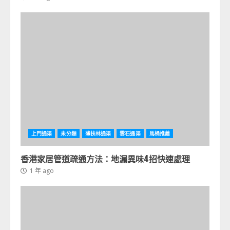
上門通渠
未分類
薄扶林通渠
雲石通渠
馬桶推薦
香港家居管道疏通方法：地漏異味4招快速處理
1 年 ago