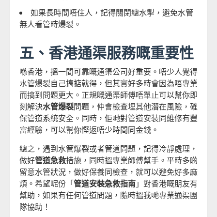
如果長時間唔住人，記得關閉總水掣，避免水管
無人看管時爆裂。
五、香港通渠服務嘅重要性
喺香港，搵一間可靠嘅通渠公司好重要。唔少人覺得
水管爆裂自己搞掂就得，但其實好多時會因為唔專業
而搞到問題更大。正規嘅通渠師傅唔單止可以幫你即
刻解決
水管爆裂
問題，仲會檢查埋其他潛在風險，確
保管道系統安全。同時，佢哋對
管道安裝
同維修有豐
富經驗，可以幫你慳返唔少時間同金錢。
總之，遇到水管爆裂或者管道問題，記得冷靜處理，
做好
管道急救
措施，同時搵專業師傅幫手。平時多啲
留意水管狀況，做好保養同檢查，就可以避免好多麻
煩。希望呢份「
管道安裝急救指南
」對香港嘅朋友有
幫助，如果有任何管道問題，隨時搵我哋專業通渠團
隊協助！