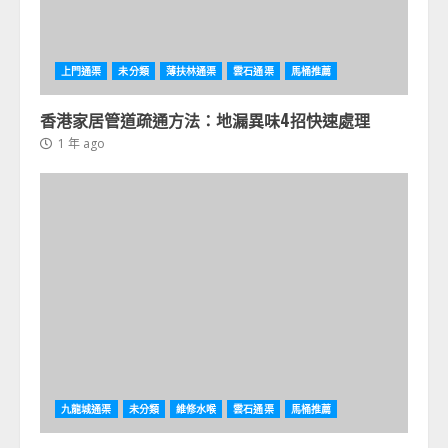
上門通渠
未分類
薄扶林通渠
雲石通渠
馬桶推薦
香港家居管道疏通方法：地漏異味4招快速處理
1 年 ago
九龍城通渠
未分類
維修水喉
雲石通渠
馬桶推薦