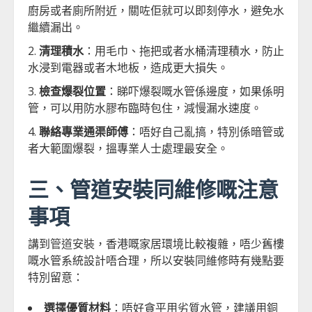
廚房或者廁所附近，關咗佢就可以即刻停水，避免水
繼續漏出。
清理積水
：用毛巾、拖把或者水桶清理積水，防止
水浸到電器或者木地板，造成更大損失。
檢查爆裂位置
：睇吓爆裂嘅水管係邊度，如果係明
管，可以用防水膠布臨時包住，減慢漏水速度。
聯絡專業通渠師傅
：唔好自己亂搞，特別係暗管或
者大範圍爆裂，搵專業人士處理最安全。
三、管道安裝同維修嘅注意
事項
講到
管道安裝
，香港嘅家居環境比較複雜，唔少舊樓
嘅水管系統設計唔合理，所以安裝同維修時有幾點要
特別留意：
選擇優質材料
：唔好貪平用劣質水管，建議用銅