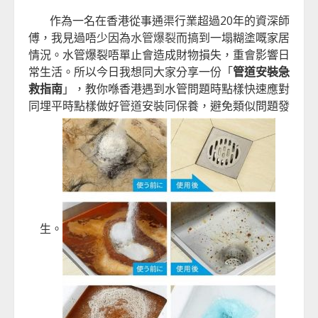
作為一名在香港從事通渠行業超過20年的資深師
傅，我見過唔少因為
水管爆裂
而搞到一塌糊塗嘅家居
情況。水管爆裂唔單止會造成財物損失，重會影響日
常生活。所以今日我想同大家分享一份「
管道安裝急
救指南
」，教你喺香港遇到水管問題時點樣快速應對
同埋平時點樣做好
管道安裝
同保養，避免類似問題發
生。