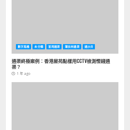
數字馬桶
未分類
荃湾通渠
薄扶林通渠
通沙井
通渠終極案例：香港屋苑點樣用CCTV檢測慳錢通
渠？
1 年 ago