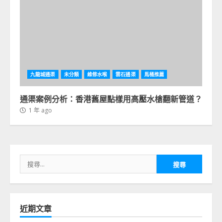
九龍城通渠
未分類
維修水喉
雲石通渠
馬桶推薦
通渠案例分析：香港舊屋點樣用高壓水槍翻新管道？
1 年 ago
搜
尋
關
鍵
字:
近期文章