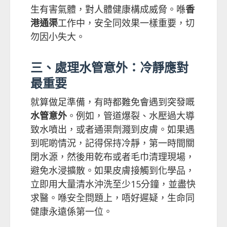
生有害氣體，對人體健康構成威脅。喺
香
港通渠
工作中，安全同效果一樣重要，切
勿因小失大。
三、處理水管意外：冷靜應對
最重要
就算做足準備，有時都難免會遇到突發嘅
水管意外
。例如，管道爆裂、水壓過大導
致水噴出，或者通渠劑濺到皮膚。如果遇
到呢啲情況，記得保持冷靜，第一時間關
閉水源，然後用乾布或者毛巾清理現場，
避免水浸擴散。如果皮膚接觸到化學品，
立即用大量清水沖洗至少15分鐘，並盡快
求醫。喺
安全
問題上，唔好遲疑，生命同
健康永遠係第一位。