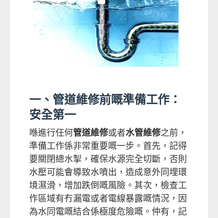
一、管道維修前嘅準備工作：
安全第一
喺進行任何
管道維修
或者
水管維修
之前，
準備工作係非常重要嘅一步。首先，記得
要關閉總水掣，確保水源完全切斷，否則
水壓可能會導致水噴出，造成意外同埋環
境濕滑，增加跌倒嘅風險。其次，檢查工
作區域有冇漏電或者電線暴露嘅情況，因
為水同電嘅結合係極度危險嘅。仲有，記