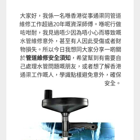
大家好，我係一名喺香港從事通渠同
管道
維修
工作超過20年嘅資深師傅。喺呢行做
咗咁耐，我見過唔少因為唔小心而導致嘅
水管維修
意外，甚至有人因此受傷或者財
物損失。所以今日我想同大家分享一啲關
於
管道維修安全須知
，希望幫到有需要自
己處理水管問題嘅朋友，或者想了解
香港
通渠
工作嘅人，學識點樣避免意外，確保
安全。