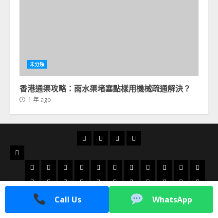
未分類
香港通渠攻略：雨水渠堵塞點樣用機械疏通解決？
1 年 ago
首
通
通
24
頁
渠
渠
小
服
俱
分
時
務
太
太
大
大
大
火
粉
北
旺
荃
天
樂
享
通
地
和
古
角
圍
埔
炭
嶺
角
角
灣
水
荔
屯
小
藍
沙
火
數
土
洪
柴
慈
部
渠
區
地
城
咀
通
地
地
地
地
地
地
圍
枝
門
西
田
田
炭
碼
瓜
水
灣
雲
Call Us
WhatsApp
版權所有 © 香港通渠公司
|
MoreNews
by AF themes.
區
地
地
渠
區
區
區
區
區
區
地
角
地
灣
地
通
通
港
灣
橋
通
山