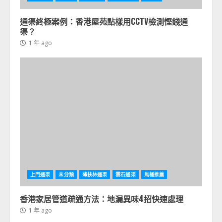
通渠終極案例：香港屋苑點樣用CCTV檢測慳錢通
渠？
1 年 ago
上門通渠
未分類
薄扶林通渠
雲石通渠
馬桶推薦
香港家居管道疏通方法：地漏異味4招快速處理
1 年 ago