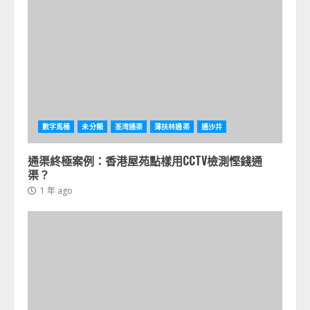
數字馬桶
未分類
荃湾通渠
薄扶林通渠
通沙井
通渠終極案例：香港屋苑點樣用CCTV檢測慳錢通
渠？
1 年 ago