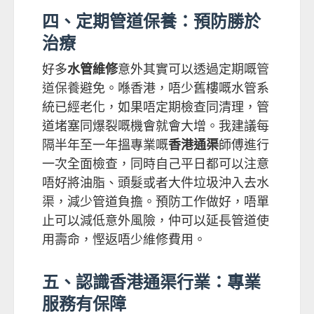
四、定期管道保養：預防勝於
治療
好多
水管維修
意外其實可以透過定期嘅
管
道保養
避免。喺香港，唔少舊樓嘅水管系
統已經老化，如果唔定期檢查同清理，管
道堵塞同爆裂嘅機會就會大增。我建議每
隔半年至一年搵專業嘅
香港通渠
師傅進行
一次全面檢查，同時自己平日都可以注意
唔好將油脂、頭髮或者大件垃圾沖入去水
渠，減少管道負擔。預防工作做好，唔單
止可以減低意外風險，仲可以延長管道使
用壽命，慳返唔少維修費用。
五、認識香港通渠行業：專業
服務有保障