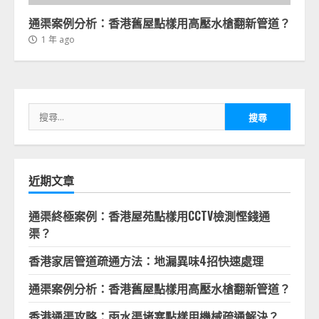
通渠案例分析：香港舊屋點樣用高壓水槍翻新管道？
1 年 ago
搜
尋
關
鍵
字:
近期文章
通渠終極案例：香港屋苑點樣用CCTV檢測慳錢通
渠？
香港家居管道疏通方法：地漏異味4招快速處理
通渠案例分析：香港舊屋點樣用高壓水槍翻新管道？
香港通渠攻略：雨水渠堵塞點樣用機械疏通解決？