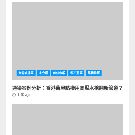
九龍城通渠
未分類
維修水喉
雲石通渠
馬桶推薦
通渠案例分析：香港舊屋點樣用高壓水槍翻新管道？
1 年 ago