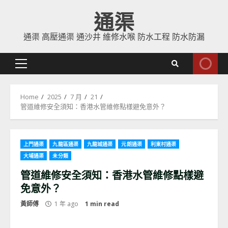
Skip
通渠
to
content
通渠 高壓通渠 通沙井 維修水喉 防水工程 防水防漏
Primary
Menu
Home
2025
7 月
21
管道維修安全須知：香港水管維修點樣避免意外？
上門通渠
九龍區通渠
九龍城通渠
元朗通渠
利東村通渠
大埔通渠
未分類
管道維修安全須知：香港水管維修點樣避
免意外？
黃師傅
1 年 ago
1 min read