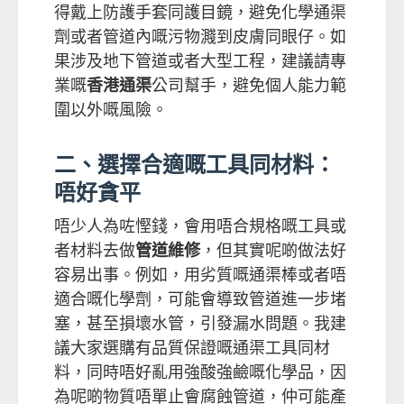
得戴上防護手套同護目鏡，避免化學通渠
劑或者管道內嘅污物濺到皮膚同眼仔。如
果涉及地下管道或者大型工程，建議請專
業嘅
香港通渠
公司幫手，避免個人能力範
圍以外嘅風險。
二、選擇合適嘅工具同材料：
唔好貪平
唔少人為咗慳錢，會用唔合規格嘅工具或
者材料去做
管道維修
，但其實呢啲做法好
容易出事。例如，用劣質嘅通渠棒或者唔
適合嘅化學劑，可能會導致管道進一步堵
塞，甚至損壞水管，引發漏水問題。我建
議大家選購有品質保證嘅通渠工具同材
料，同時唔好亂用強酸強鹼嘅化學品，因
為呢啲物質唔單止會腐蝕管道，仲可能產