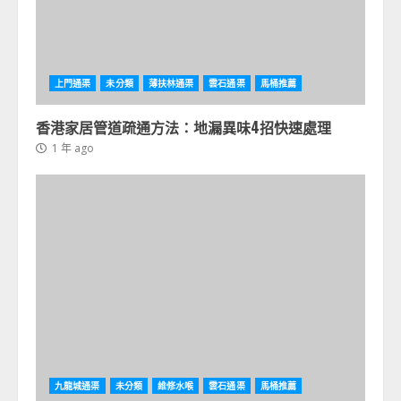
上門通渠
未分類
薄扶林通渠
雲石通渠
馬桶推薦
香港家居管道疏通方法：地漏異味4招快速處理
1 年 ago
九龍城通渠
未分類
維修水喉
雲石通渠
馬桶推薦