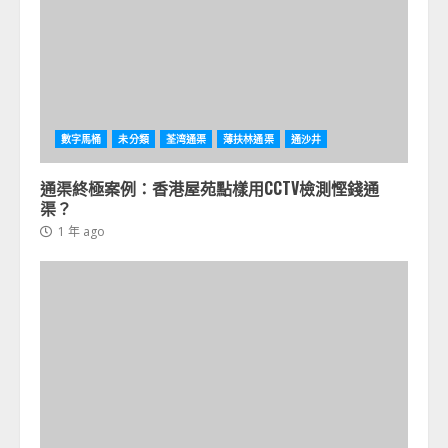
數字馬桶
未分類
荃湾通渠
薄扶林通渠
通沙井
通渠終極案例：香港屋苑點樣用CCTV檢測慳錢通
渠？
1 年 ago