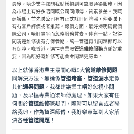
最後，唔少業主都問我點樣搵到可靠嘅通渠服務，因
為市場上有好多唔同嘅公司同師傅，質素參差。我嘅
建議係，首先睇公司有冇正式註冊同牌照，仲要睇下
有冇客戶評價或者推薦。報價方面，最好揀明碼實價
嘅公司，唔好貪平而忽略服務質素。仲有一點，記得
問清楚維修後有冇保養期，萬一管道再出問題都可以
有保障。喺香港，選擇專業嘅
管道維修服務
真係好重
要，因為唔好嘅維修可能會令問題更嚴重。
以上就係香港業主最關心嘅5大
管道維修問題
同解決方法。無論係
管道堵塞
、
管道漏水
定係
其他
通渠問題
，我都建議業主唔好忽視小問
題，及早搵專業通渠師傅處理。如果大家有任
何關於
管道維修
嘅疑問，隨時可以留言或者聯
絡我哋，作為資深師傅，我好樂意幫到大家解
決各種
管道問題
！