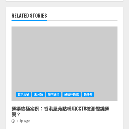
RELATED STORIES
數字馬桶
未分類
荃湾通渠
薄扶林通渠
通沙井
通渠終極案例：香港屋苑點樣用CCTV檢測慳錢通
渠？
1 年 ago