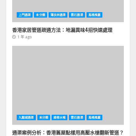
上門通渠
未分類
薄扶林通渠
雲石通渠
馬桶推薦
香港家居管道疏通方法：地漏異味4招快速處理
1 年 ago
九龍城通渠
未分類
維修水喉
雲石通渠
馬桶推薦
通渠案例分析：香港舊屋點樣用高壓水槍翻新管道？