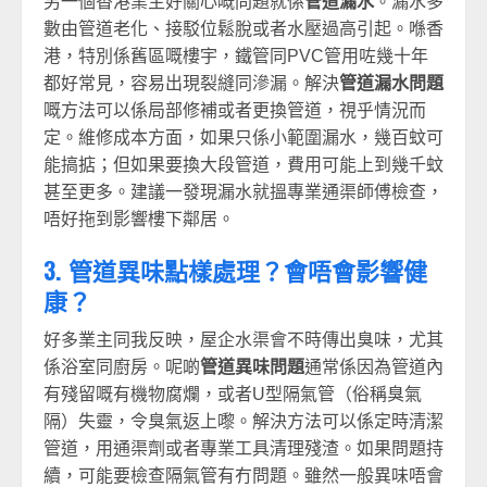
另一個香港業主好關心嘅問題就係
管道漏水
。漏水多
數由管道老化、接駁位鬆脫或者水壓過高引起。喺香
港，特別係舊區嘅樓宇，鐵管同PVC管用咗幾十年
都好常見，容易出現裂縫同滲漏。解決
管道漏水問題
嘅方法可以係局部修補或者更換管道，視乎情況而
定。維修成本方面，如果只係小範圍漏水，幾百蚊可
能搞掂；但如果要換大段管道，費用可能上到幾千蚊
甚至更多。建議一發現漏水就搵專業通渠師傅檢查，
唔好拖到影響樓下鄰居。
3. 管道異味點樣處理？會唔會影響健
康？
好多業主同我反映，屋企水渠會不時傳出臭味，尤其
係浴室同廚房。呢啲
管道異味問題
通常係因為管道內
有殘留嘅有機物腐爛，或者U型隔氣管（俗稱臭氣
隔）失靈，令臭氣返上嚟。解決方法可以係定時清潔
管道，用通渠劑或者專業工具清理殘渣。如果問題持
續，可能要檢查隔氣管有冇問題。雖然一般異味唔會