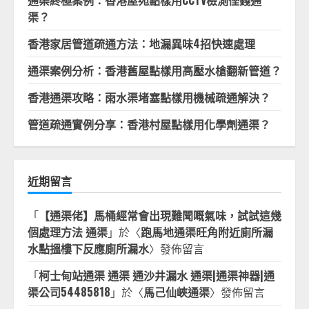
通渠終極案例：香港屋苑點樣用CCTV檢測慳錢通
渠？
香港家居管道疏通方法：地漏異味4招快速處理
通渠案例分析：香港舊屋點樣用高壓水槍翻新管道？
香港通渠攻略：雨水渠堵塞點樣用機械疏通解決？
管道疏通實例分享：香港村屋點樣用化學劑通渠？
近期留言
「
【通渠佬】馬桶經常會出現難聞嘅氣味，試試這幾
個處理方法 通渠
」於〈
跑馬地通渠旺角附近廁所漏
水點搵樓下反應廁所漏水
〉發佈留言
「
柯士甸站通渠 通渠 通沙井漏水 通渠|通渠神器|通
渠公司54485818
」於〈
馬己仙峽通渠
〉發佈留言