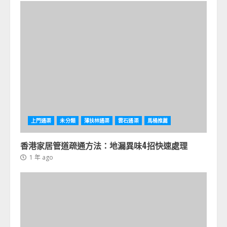
上門通渠
未分類
薄扶林通渠
雲石通渠
馬桶推薦
香港家居管道疏通方法：地漏異味4招快速處理
1 年 ago