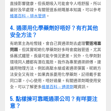
直接影響健康，但長期吸入可能會令人唔舒服，所以
最好及早處理。有關管道系統嘅基本知識，可以參考
維基百科 – 排水管道
。
4. 通渠用化學藥劑好唔好？有冇其他
安全方法？
有啲業主為咗慳錢，會自己買通渠劑去處理
管道堵塞
問題
，但其實呢啲化學藥劑好多時會腐蝕管道，尤其
係舊式鐵管，長遠可能令情況更差。另外，化學劑對
環境同人體都有潛在風險。我作為專業通渠師傅，建
議用物理方法，例如高壓水槍或者通渠彈簧，呢啲方
法安全又有效。如果真係要用化學藥劑，記得戴手套
同口罩，小心使用，唔好過量。有關通渠劑嘅使用安
全，可以了解更多
維基百科 – 通渠劑
嘅資訊。
5. 點樣揀可靠嘅通渠公司？有咩要注
意？