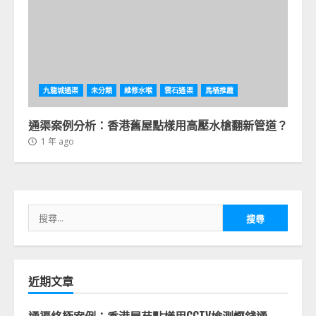
九龍城通渠
未分類
維修水喉
雲石通渠
馬桶推薦
通渠案例分析：香港舊屋點樣用高壓水槍翻新管道？
1 年 ago
搜
尋
關
鍵
字:
近期文章