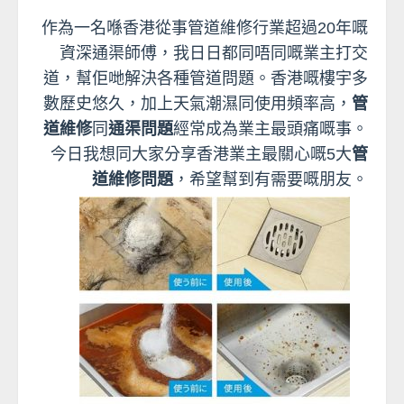
作為一名喺香港從事管道維修行業超過20年嘅
資深通渠師傅，我日日都同唔同嘅業主打交
道，幫佢哋解決各種管道問題。香港嘅樓宇多
數歷史悠久，加上天氣潮濕同使用頻率高，
管
道維修
同
通渠問題
經常成為業主最頭痛嘅事。
今日我想同大家分享香港業主最關心嘅5大
管
道維修問題
，希望幫到有需要嘅朋友。