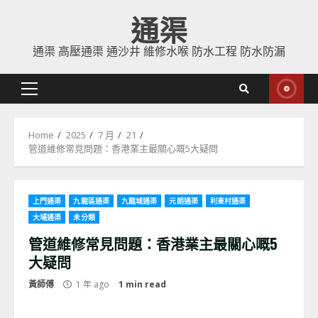
Skip
通渠
to
content
通渠 高壓通渠 通沙井 維修水喉 防水工程 防水防漏
Primary
Menu
Home
2025
7 月
21
管道維修常見問題：香港業主最關心嘅5大疑問
上門通渠
九龍區通渠
九龍城通渠
元朗通渠
利東村通渠
大埔通渠
未分類
管道維修常見問題：香港業主最關心嘅5
大疑問
黃師傅
1 年 ago
1 min read