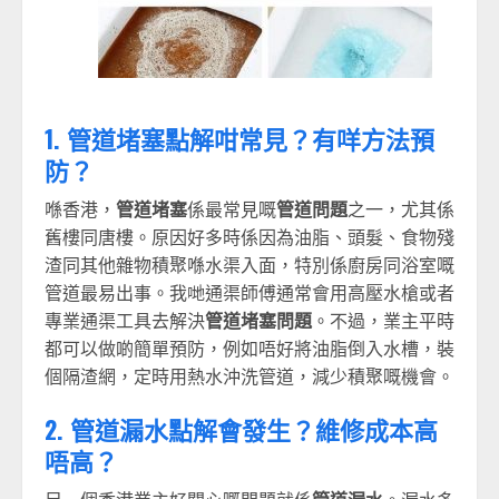
1. 管道堵塞點解咁常見？有咩方法預
防？
喺香港，
管道堵塞
係最常見嘅
管道問題
之一，尤其係
舊樓同唐樓。原因好多時係因為油脂、頭髮、食物殘
渣同其他雜物積聚喺水渠入面，特別係廚房同浴室嘅
管道最易出事。我哋通渠師傅通常會用高壓水槍或者
專業通渠工具去解決
管道堵塞問題
。不過，業主平時
都可以做啲簡單預防，例如唔好將油脂倒入水槽，裝
個隔渣網，定時用熱水沖洗管道，減少積聚嘅機會。
2. 管道漏水點解會發生？維修成本高
唔高？