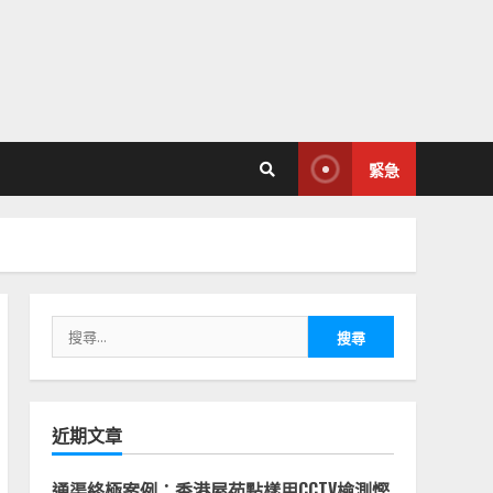
緊急
搜
尋
關
鍵
字:
近期文章
通渠終極案例：香港屋苑點樣用CCTV檢測慳