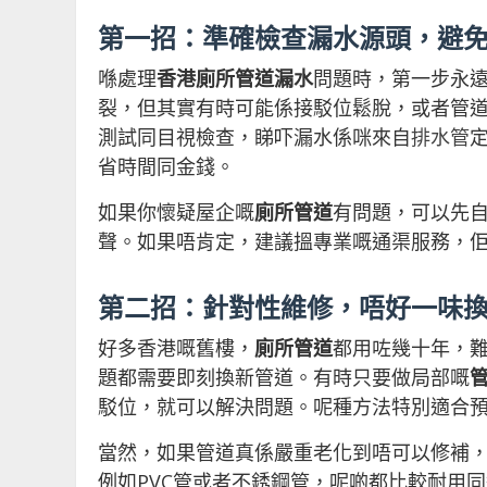
第一招：準確檢查漏水源頭，避
喺處理
香港廁所管道漏水
問題時，第一步永
裂，但其實有時可能係接駁位鬆脫，或者管
測試同目視檢查，睇吓漏水係咪來自
排水管
省時間同金錢。
如果你懷疑屋企嘅
廁所管道
有問題，可以先
聲。如果唔肯定，建議搵專業嘅通渠服務，
第二招：針對性維修，唔好一味
好多香港嘅舊樓，
廁所管道
都用咗幾十年，
題都需要即刻換新管道。有時只要做局部嘅
駁位，就可以解決問題。呢種方法特別適合
當然，如果管道真係嚴重老化到唔可以修補
例如PVC管或者不銹鋼管，呢啲都比較耐用