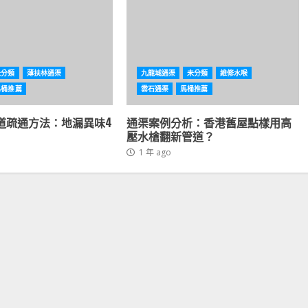
未分類
薄扶林通渠
九龍城通渠
未分類
維修水喉
馬桶推薦
雲石通渠
馬桶推薦
道疏通方法：地漏異味4
通渠案例分析：香港舊屋點樣用高
壓水槍翻新管道？
1 年 ago