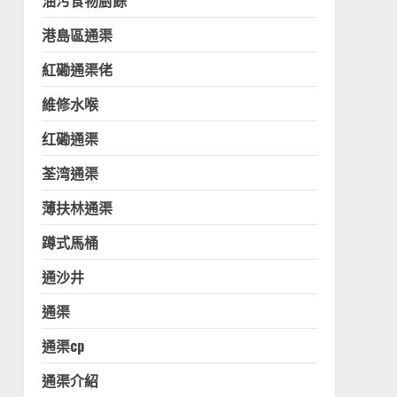
油污食物廚餘
港島區通渠
紅磡通渠佬
維修水喉
红磡通渠
荃湾通渠
薄扶林通渠
蹲式馬桶
通沙井
通渠
通渠cp
通渠介紹