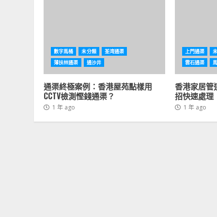
數字馬桶
未分類
荃湾通渠
上門通渠
薄扶林通渠
通沙井
雲石通渠
通渠終極案例：香港屋苑點樣用
香港家居管
CCTV檢測慳錢通渠？
招快速處理
1 年 ago
1 年 ago