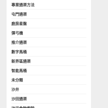
專業通渠方法
屯門通渠
廚房星盤
彈弓機
推介通渠
數字馬桶
新界區通渠
智能馬桶
未分類
沙井
沙田通渠