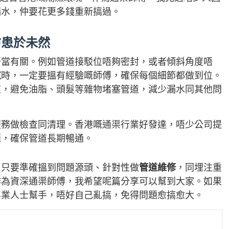
漏水，仲要花更多錢重新搞過。
防患於未然
唔當有關。例如管道接駁位唔夠密封，或者傾斜角度唔
道
時，一定要搵有經驗嘅師傅，確保每個細節都做到位。
道，避免油脂、頭髮等雜物堵塞管道，減少漏水同其他問
服務做檢查同清理。香港嘅
通渠
行業好發達，唔少公司提
題，確保管道長期暢通。
，只要準確搵到問題源頭、針對性做
管道維修
，同埋注重
作為資深通渠師傅，我希望呢篇分享可以幫到大家。如果
專業人士幫手，唔好自己亂搞，免得問題愈搞愈大。