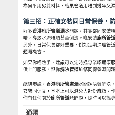
為貪平用劣質材料，結果管道用唔到幾年又
第三招：正確安裝同日常保養，
好多
香港廁所管道漏水
問題，其實都同安裝
啱，導致水流唔順甚至倒流。喺安裝
廁所管
另外，日常保養都好重要，例如定期清理管
題嘅機會。
如果你唔熟手，建議可以定時搵專業嘅通渠
供上門服務，幫你解決
管道維修
同保養嘅問
總結嚟講，
香港廁所管道漏水
問題唔難解決
安裝同保養，基本上可以避免大部份麻煩。
你有任何關於
廁所管道
嘅問題，隨時可以搵
通渠