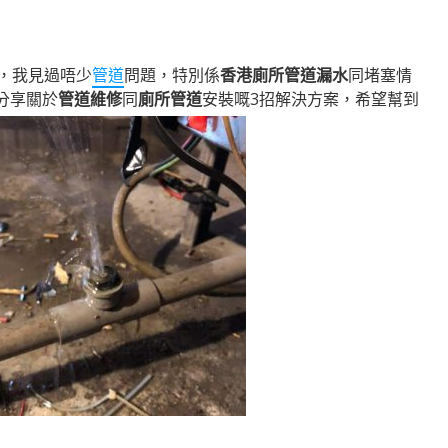
，我見過唔少
管道
問題，特別係
香港廁所管道漏水
同堵塞情
分享關於
管道維修
同
廁所管道
安裝嘅3招解決方案，希望幫到