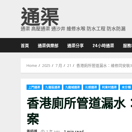
Skip
通渠
to
content
通渠 高壓通渠 通沙井 維修水喉 防水工程 防水防漏
首頁
通渠俱樂部
通渠分享
24小時通渠
服務
Home
2025
7 月
21
香港廁所管道漏水：維修同安裝
上門通渠
九龍區通渠
九龍城通渠
元朗通渠
利東村通渠
未分類
香港廁所管道漏水
案
黃師傅
1 年 ago
1 min read