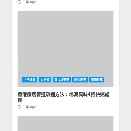
1 年 ago
上門通渠
未分類
薄扶林通渠
雲石通渠
馬桶推薦
香港家居管道疏通方法：地漏異味4招快速處
理
1 年 ago