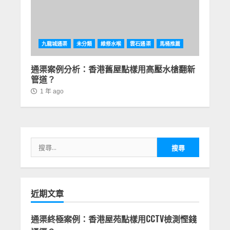
九龍城通渠
未分類
維修水喉
雲石通渠
馬桶推薦
通渠案例分析：香港舊屋點樣用高壓水槍翻新
管道？
1 年 ago
搜
尋
關
鍵
近期文章
字:
通渠終極案例：香港屋苑點樣用CCTV檢測慳錢