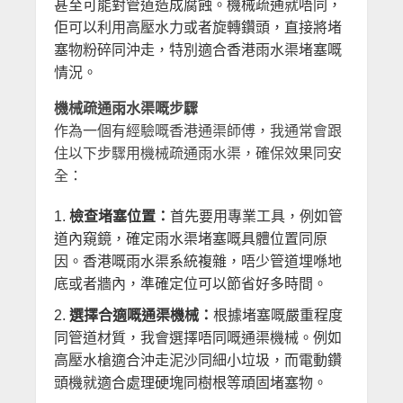
甚至可能對管道造成腐蝕。機械疏通就唔同，
佢可以利用高壓水力或者旋轉鑽頭，直接將堵
塞物粉碎同沖走，特別適合香港雨水渠堵塞嘅
情況。
機械疏通雨水渠嘅步驟
作為一個有經驗嘅香港通渠師傅，我通常會跟
住以下步驟用機械疏通雨水渠，確保效果同安
全：
檢查堵塞位置：
首先要用專業工具，例如管
道內窺鏡，確定雨水渠堵塞嘅具體位置同原
因。香港嘅雨水渠系統複雜，唔少管道埋喺地
底或者牆內，準確定位可以節省好多時間。
選擇合適嘅通渠機械：
根據堵塞嘅嚴重程度
同管道材質，我會選擇唔同嘅通渠機械。例如
高壓水槍適合沖走泥沙同細小垃圾，而電動鑽
頭機就適合處理硬塊同樹根等頑固堵塞物。