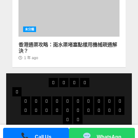
未分類
香港通渠攻略：雨水渠堵塞點樣用機械疏通解
決？
1 年 ago
首
通
通
24
頁
渠
渠
小
服
俱
分
時
務
太
太
大
大
大
火
粉
北
旺
荃
樂
享
通
地
和
古
角
圍
埔
炭
嶺
角
角
灣
天
荔
屯
小
藍
沙
火
數
土
洪
部
渠
區
地
城
咀
通
地
地
地
地
地
地
水
枝
門
西
田
田
炭
碼
瓜
水
柴
慈
區
地
地
渠
區
區
區
區
區
區
圍
角
地
灣
地
通
通
港
灣
橋
灣
雲
版權所有 © 香港通渠公司
|
MoreNews
by AF themes.
通
區
區
資
通
通
通
通
通
通
地
地
區
地
區
渠
渠
地
通
地
通
山
Call Us
WhatsApp