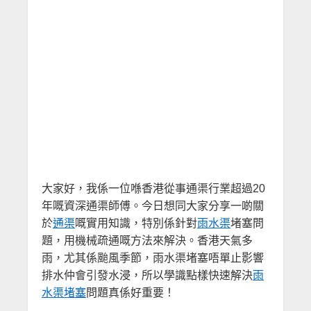
大家好，我係一位喺香港從事通渠行業超過20
年嘅資深通渠師傅。今日想同大家分享一啲關
於
通渠
嘅實用知識，特別係針對
雨水渠
堵塞問
題，用機械疏通嘅方法來解決。香港天氣多
雨，尤其係颱風季節，雨水渠堵塞唔單止影響
排水仲會引發水浸，所以學識點樣快速解決
雨
水渠堵塞
問題真係好重要！