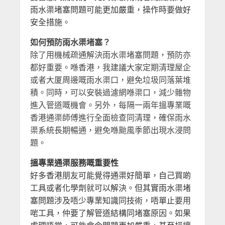
雨水渠堵塞問題可能更加嚴重，操作時要做好
安全措施。
如何預防雨水渠堵塞？
除了用機械疏通解決雨水渠堵塞問題，預防亦
都好重要。喺香港，我建議大家定期清理屋企
或者大厦周邊嘅雨水渠口，避免垃圾同落葉堆
積。同時，可以安裝過濾網喺渠口，減少雜物
進入管道嘅機會。另外，每隔一兩年搵專業嘅
香港通渠師傅進行全面檢查同清理，確保雨水
渠系統長期暢通，避免喺颱風季節出現水浸問
題。
搵專業通渠服務嘅重要性
好多香港朋友可能覺得通渠好簡單，自己買啲
工具或者化學劑就可以解決。但其實雨水渠堵
塞問題涉及唔少專業知識同技術，唔單止要用
啱工具，仲要了解管道結構同堵塞原因。如果