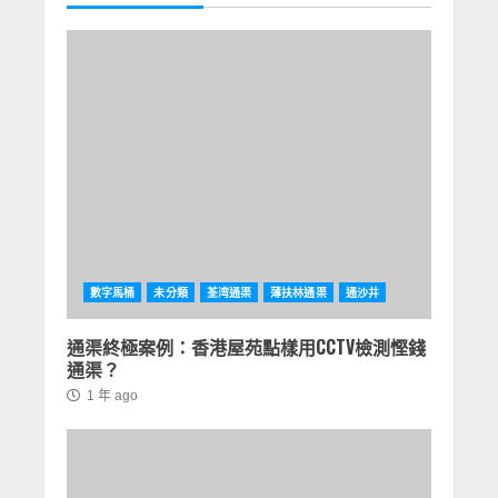
數字馬桶
未分類
荃湾通渠
薄扶林通渠
通沙井
通渠終極案例：香港屋苑點樣用CCTV檢測慳錢
通渠？
1 年 ago