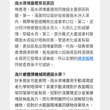
雨水渠堵塞嘅常見原因
喺香港，雨水渠堵塞通常同幾個主要原因有
關。第一，落葉同垃圾好容易被雨水沖入渠
內，積聚喺管道轉角位或者窄口位。第二，泥
沙同污物會隨住雨水流入，久而久之形成硬
塊，阻礙水流。第三，部分舊式大厦或者村屋
嘅雨水渠設計唔夠完善，管道老化或者有裂
縫，更加容易出現堵塞問題。作為一個專業嘅
香港通渠師傅，我見過唔少因為唔及時清理雨
水渠而引發嘅水浸事故，所以定期的
通渠服務
同檢查真係不可或缺。
為什麼選擇機械疏通雨水渠？
好多朋友可能會問，雨水渠堵塞用手動清理或
者化學劑唔得咩？其實手動清理對於表面嘅垃
圾同落葉可能有效，但對於深層嘅泥沙或者硬
塊就無能為力。而化學劑雖然可以溶解部分有
機物，但對於大範圍嘅堵塞同硬物效果唔大，