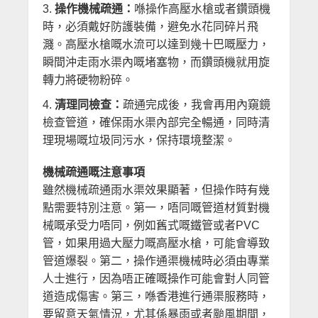
操作機械疏通：
喺操作高壓水槍或者鑽頭機
時，必須戴好防護裝備，避免水花同碎片飛
濺。高壓水槍嘅水流可以達到幾十巴嘅壓力，
瞬間沖走雨水渠內嘅堵塞物，而鑽頭機就用旋
轉力將硬物粉碎。
清理同檢查：
疏通完成後，我會再用內窺鏡
檢查管道，確保雨水渠內部完全暢通，同時清
理現場嘅垃圾同污水，保持環境整潔。
機械疏通嘅注意事項
雖然機械疏通雨水渠效果顯著，但操作時有幾
點需要特別注意。第一，唔同嘅管道材質對機
械嘅承受力唔同，例如舊式嘅鐵管或者PVC
管，如果用過大壓力嘅高壓水槍，可能會導致
管道爆裂。第二，操作通渠機械時必須由專業
人士進行，因為唔正確嘅操作可能會對人同管
道造成傷害。第三，喺香港進行通渠服務時，
要留意天氣情況，尤其係暴雨或者颱風期間，