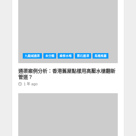
九龍城通渠
未分類
維修水喉
雲石通渠
馬桶推薦
通渠案例分析：香港舊屋點樣用高壓水槍翻新
管道？
1 年 ago