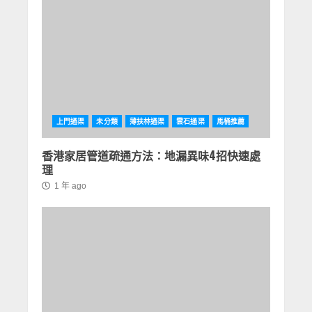
上門通渠
未分類
薄扶林通渠
雲石通渠
馬桶推薦
香港家居管道疏通方法：地漏異味4招快速處
理
1 年 ago