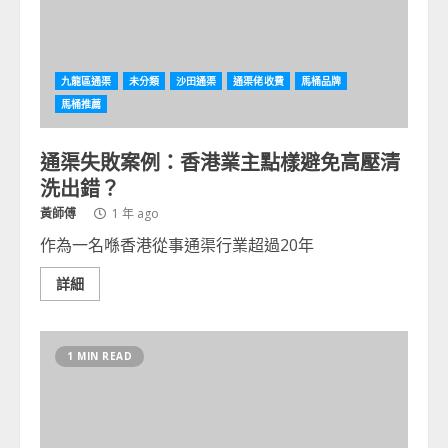
九龍區通渠
未分類
沙田通渠
通渠佬收費
馬桶品牌
馬桶推薦
通渠失敗案例：香港業主點樣避免高壓清
洗出錯？
黃師傅
1 年 ago
作為一名喺香港從事通渠行業超過20年
詳細
1 MIN READ