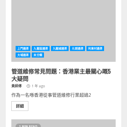
上門通渠
九龍區通渠
九龍城通渠
元朗通渠
利東村通渠
大埔通渠
未分類
管道維修常見問題：香港業主最關心嘅5
大疑問
黃師傅
1 年 ago
作為一名喺香港從事管道維修行業超過2
詳細
1 MIN READ