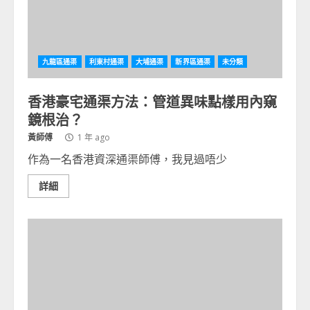
九龍區通渠
利東村通渠
大埔通渠
新界區通渠
未分類
香港豪宅通渠方法：管道異味點樣用內窺
鏡根治？
黃師傅
1 年 ago
作為一名香港資深通渠師傅，我見過唔少
詳細