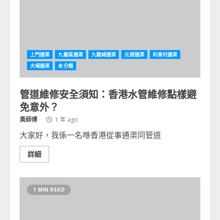
上門通渠
九龍區通渠
九龍城通渠
元朗通渠
利東村通渠
大埔通渠
未分類
管道維修安全須知：香港水管維修點樣避
免意外？
黃師傅
1 年 ago
大家好，我係一名喺香港從事通渠同管道
詳細
1 MIN READ