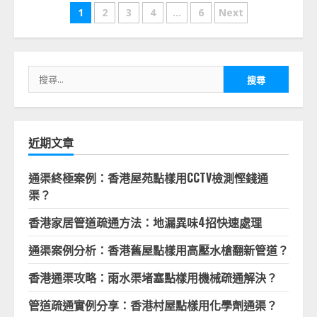
文
1
2
3
4
...
6
Next
章
分
搜
頁
尋
關
鍵
字:
近期文章
通渠終極案例：香港屋苑點樣用CCTV檢測慳錢通
渠？
香港家居管道疏通方法：地漏異味4招快速處理
通渠案例分析：香港舊屋點樣用高壓水槍翻新管道？
香港通渠攻略：雨水渠堵塞點樣用機械疏通解決？
管道疏通實例分享：香港村屋點樣用化學劑通渠？