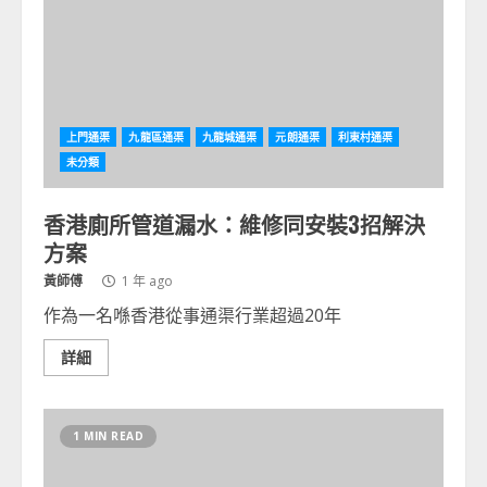
上門通渠
九龍區通渠
九龍城通渠
元朗通渠
利東村通渠
未分類
香港廁所管道漏水：維修同安裝3招解決
方案
黃師傅
1 年 ago
作為一名喺香港從事通渠行業超過20年
詳細
1 MIN READ