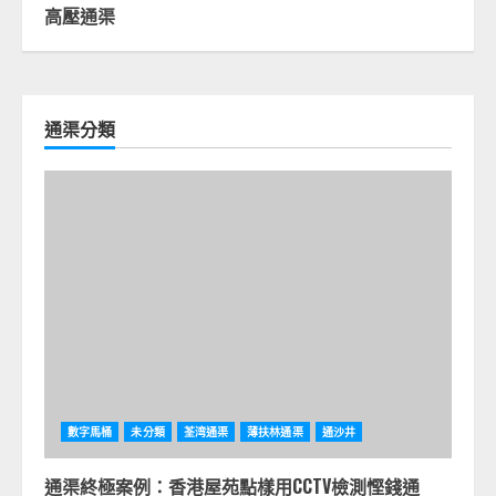
高壓通渠
通渠分類
數字馬桶
未分類
荃湾通渠
薄扶林通渠
通沙井
通渠終極案例：香港屋苑點樣用CCTV檢測慳錢通