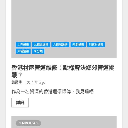
上門通渠
九龍區通渠
九龍城通渠
元朗通渠
利東村通渠
大埔通渠
未分類
香港村屋管道維修：點樣解決鄉郊管道挑
戰？
黃師傅
1 年 ago
作為一名資深的香港通渠師傅，我見過唔
詳細
1 MIN READ