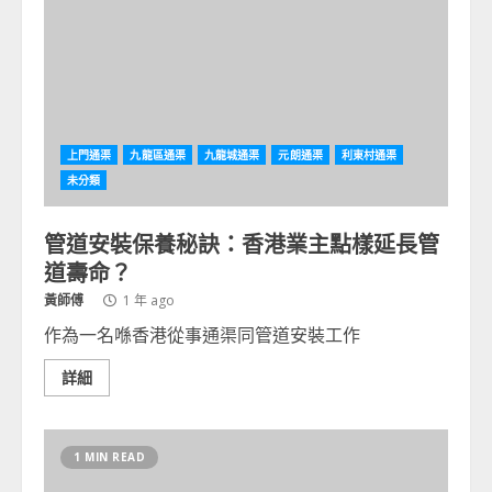
上門通渠
九龍區通渠
九龍城通渠
元朗通渠
利東村通渠
未分類
管道安裝保養秘訣：香港業主點樣延長管
道壽命？
黃師傅
1 年 ago
作為一名喺香港從事通渠同管道安裝工作
詳細
1 MIN READ