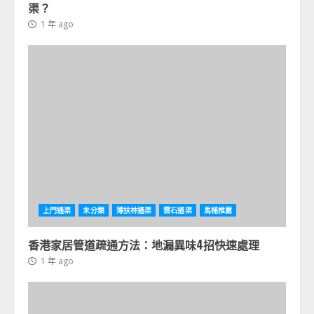
渠？
1 年 ago
上門通渠
未分類
薄扶林通渠
雲石通渠
馬桶推薦
香港家居管道疏通方法：地漏異味4招快速處理
1 年 ago