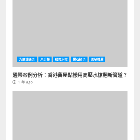
九龍城通渠
未分類
維修水喉
雲石通渠
馬桶推薦
通渠案例分析：香港舊屋點樣用高壓水槍翻新管道？
1 年 ago