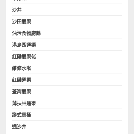
沙井
沙田通渠
油污食物廚餘
港島區通渠
紅磡通渠佬
維修水喉
红磡通渠
荃湾通渠
薄扶林通渠
蹲式馬桶
通沙井