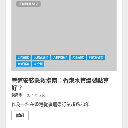
1 MIN READ
上門通渠
九龍區通渠
九龍城通渠
元朗通渠
利東村通渠
大埔通渠
未分類
管道安裝急救指南：香港水管爆裂點算
好？
黃師傅
1 年 ago
作為一名在香港從事通渠行業超過20年
詳細