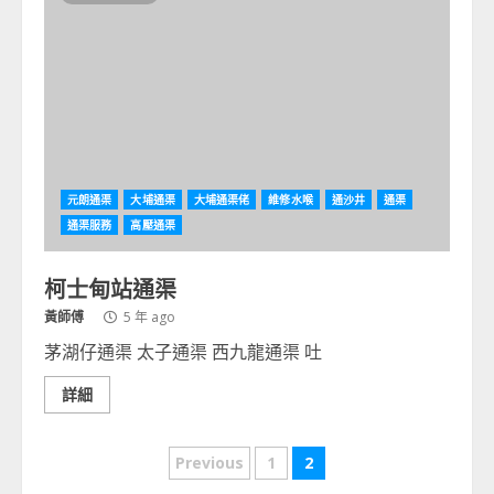
元朗通渠
大埔通渠
大埔通渠佬
維修水喉
通沙井
通渠
通渠服務
高壓通渠
柯士甸站通渠
黃師傅
5 年 ago
茅湖仔通渠 太子通渠 西九龍通渠 吐
詳細
文
Previous
1
2