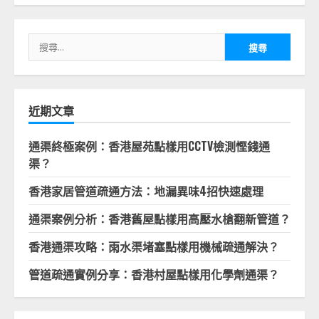
章
分
搜
頁
尋
關
鍵
字:
近期文章
通渠終極案例：香港屋苑點樣用CCTV檢測慳錢通
渠？
香港家居管道疏通方法：地漏異味4招快速處理
通渠案例分析：香港舊屋點樣用高壓水槍翻新管道？
香港通渠攻略：雨水渠堵塞點樣用機械疏通解決？
管道疏通實例分享：香港村屋點樣用化學劑通渠？