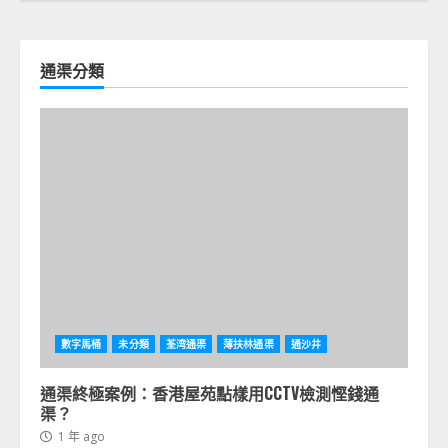
通渠分類
數字馬桶
未分類
荃湾通渠
薄扶林通渠
通沙井
通渠終極案例：香港屋苑點樣用CCTV檢測慳錢通
渠？
1 年 ago