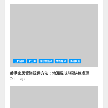
上門通渠
未分類
薄扶林通渠
雲石通渠
馬桶推薦
香港家居管道疏通方法：地漏異味4招快速處理
1 年 ago