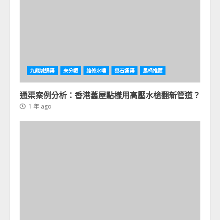
九龍城通渠
未分類
維修水喉
雲石通渠
馬桶推薦
通渠案例分析：香港舊屋點樣用高壓水槍翻新管道？
1 年 ago