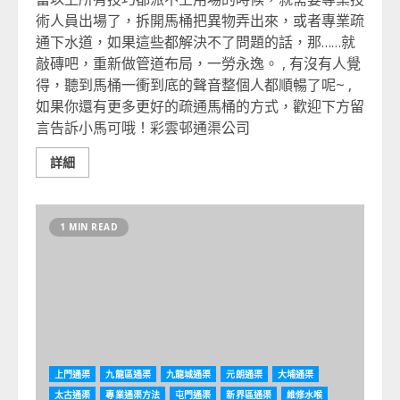
術人員出場了，拆開馬桶把異物弄出來，或者專業疏
通下水道，如果這些都解決不了問題的話，那……就
敲磚吧，重新做管道布局，一勞永逸。 , 有沒有人覺
得，聽到馬桶一衝到底的聲音整個人都順暢了呢~ ,
如果你還有更多更好的疏通馬桶的方式，歡迎下方留
言告訴小馬可哦！彩雲邨通渠公司
詳細
1 MIN READ
上門通渠
九龍區通渠
九龍城通渠
元朗通渠
大埔通渠
太古通渠
專業通渠方法
屯門通渠
新界區通渠
維修水喉