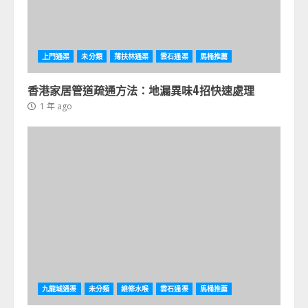
上門通渠
未分類
薄扶林通渠
雲石通渠
馬桶推薦
香港家居管道疏通方法：地漏異味4招快速處理
1 年 ago
九龍城通渠
未分類
維修水喉
雲石通渠
馬桶推薦