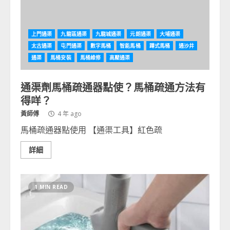
上門通渠
九龍區通渠
九龍城通渠
元朗通渠
大埔通渠
太古通渠
屯門通渠
數字馬桶
智能馬桶
蹲式馬桶
通沙井
通渠
馬桶安裝
馬桶維修
高壓通渠
通渠劑馬桶疏通器點使？馬桶疏通方法有
得咩？
黃師傅
4 年 ago
馬桶疏通器點使用 【通渠工具】紅色疏
詳細
1 MIN READ