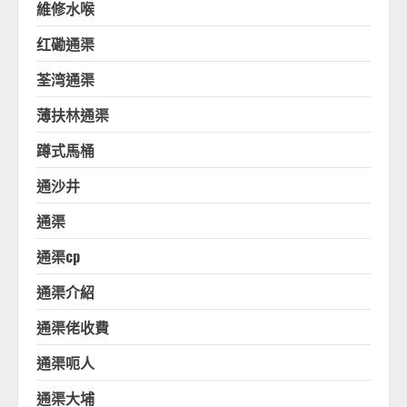
維修水喉
红磡通渠
荃湾通渠
薄扶林通渠
蹲式馬桶
通沙井
通渠
通渠cp
通渠介紹
通渠佬收費
通渠呃人
通渠大埔