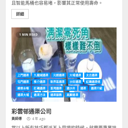
且智能馬桶也容易堵，影響其正常使用壽命。
詳細
1 MIN READ
上門通渠
九龍城通渠
元朗通渠
大埔通渠
太古通渠
屯門通渠
推介通渠
新界區通渠
沙田通渠
紅磡通渠佬
維修水喉
红磡通渠
荃湾通渠
通沙井
通渠
通渠介紹
通渠大埔
通渠方法
通渠服務
高壓通渠
彩雲邨通渠公司
黃師傅
4 年 ago
當以上所有技巧都派不上用場的時候，就需要專業技