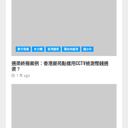
數字馬桶
未分類
荃湾通渠
薄扶林通渠
通沙井
通渠終極案例：香港屋苑點樣用CCTV檢測慳錢通
渠？
1 年 ago