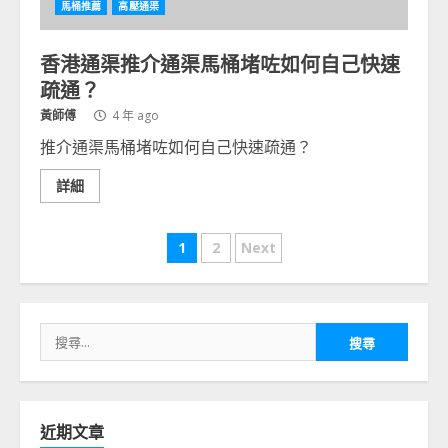
馬桶推薦
高壓通渠
香港通渠推介通渠馬桶堵咗如何自己快速
疏通？
黃師傅
4 年 ago
推介通渠馬桶堵咗如何自己快速疏通？
詳細
文
1
2
Next
章
分
搜
頁
尋
關
鍵
字:
近期文章