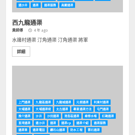
通沙井
通渠
通渠服務
高壓通渠
西九龍通渠
黃師傅
4 年 ago
水邊村通渠 汀角通渠 汀角通渠 將軍
詳細
上門通渠
九龍區通渠
九龍城通渠
元朗通渠
利東村通渠
大埔通渠
大埔通渠佬
太古通渠
專業通渠方法
屯門通渠
推介通渠
沙井
沙田通渠
港島區通渠
維修水喉
红磡通渠
荃湾通渠
通沙井
通渠
通渠cp
通渠介紹
通渠服務
通渠車
通渠電話
鑽石山通渠
防水工程
雲石通渠