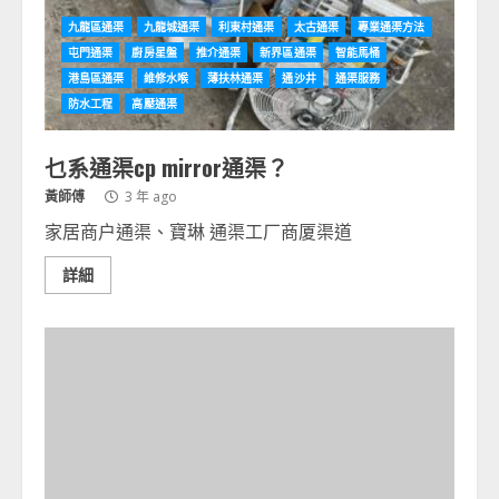
九龍區通渠
九龍城通渠
利東村通渠
太古通渠
專業通渠方法
屯門通渠
廚房星盤
推介通渠
新界區通渠
智能馬桶
港島區通渠
維修水喉
薄扶林通渠
通沙井
通渠服務
防水工程
高壓通渠
乜系通渠cp mirror通渠？
黃師傅
3 年 ago
家居商户通渠、寶琳 通渠工厂商厦渠道
詳細