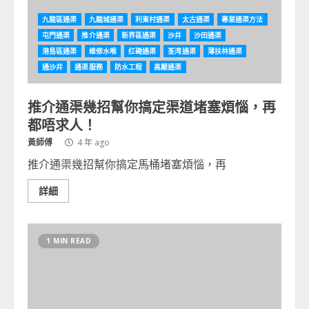
九龍區通渠
九龍城通渠
利東村通渠
太古通渠
專業通渠方法
屯門通渠
推介通渠
新界區通渠
沙井
沙田通渠
港島區通渠
維修水喉
红磡通渠
荃湾通渠
薄扶林通渠
通沙井
通渠服務
防水工程
高壓通渠
推介通渠幾招幫你搞定渠道堵塞煩惱，再
都唔求人！
黃師傅
4 年 ago
推介通渠幾招幫你搞定馬桶堵塞煩惱，再
詳細
1 MIN READ