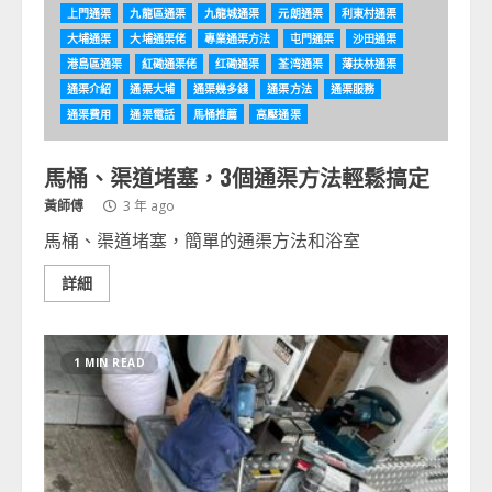
上門通渠
九龍區通渠
九龍城通渠
元朗通渠
利東村通渠
大埔通渠
大埔通渠佬
專業通渠方法
屯門通渠
沙田通渠
港島區通渠
紅磡通渠佬
红磡通渠
荃湾通渠
薄扶林通渠
通渠介紹
通渠大埔
通渠幾多錢
通渠方法
通渠服務
通渠費用
通渠電話
馬桶推薦
高壓通渠
馬桶、渠道堵塞，3個通渠方法輕鬆搞定
黃師傅
3 年 ago
馬桶、渠道堵塞，簡單的通渠方法和浴室
詳細
1 MIN READ