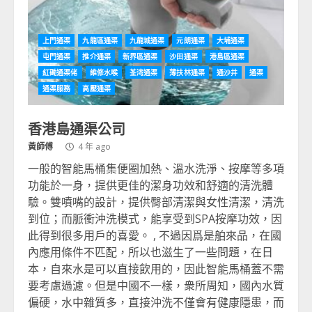
上門通渠
九龍區通渠
九龍城通渠
元朗通渠
大埔通渠
屯門通渠
推介通渠
新界區通渠
沙田通渠
港島區通渠
紅磡通渠佬
維修水喉
荃湾通渠
薄扶林通渠
通沙井
通渠
通渠服務
高壓通渠
香港島通渠公司
黃師傅
4 年 ago
一般的智能馬桶集便圈加熱、溫水洗淨、按摩等多項
功能於一身，提供更佳的潔身功效和舒適的清洗體
驗。雙噴嘴的設計，提供臀部清潔與女性清潔，清洗
到位；而脈衝沖洗模式，能享受到SPA按摩功效，因
此得到很多用戶的喜愛。 , 不過因爲是舶來品，在國
內應用條件不匹配，所以也滋生了一些問題，在日
本，自來水是可以直接飲用的，因此智能馬桶蓋不需
要考慮過濾。但是中國不一樣，衆所周知，國內水質
偏硬，水中雜質多，直接沖洗不僅會有健康隱患，而