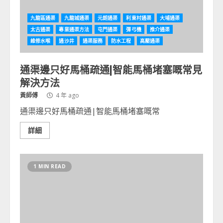
九龍區通渠
九龍城通渠
元朗通渠
利東村通渠
大埔通渠
太古通渠
專業通渠方法
屯門通渠
彈弓機
推介通渠
維修水喉
通沙井
通渠服務
防水工程
高壓通渠
通渠邊只好馬桶疏通|智能馬桶堵塞嘅常見
解決方法
黃師傅
4 年 ago
通渠邊只好馬桶疏通|智能馬桶堵塞嘅常
詳細
1 MIN READ