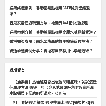
通渠終極案例：香港屋苑點樣用CCTV檢測慳錢通
渠？
香港家居管道疏通方法：地漏異味4招快速處理
通渠案例分析：香港舊屋點樣用高壓水槍翻新管道？
香港通渠攻略：雨水渠堵塞點樣用機械疏通解決？
管道疏通實例分享：香港村屋點樣用化學劑通渠？
近期留言
「
【通渠佬】馬桶經常會出現難聞嘅氣味，試試這幾
個處理方法 通渠
」於〈
跑馬地通渠旺角附近廁所漏
水點搵樓下反應廁所漏水
〉發佈留言
「
柯士甸站通渠 通渠 通沙井漏水 通渠|通渠神器|通