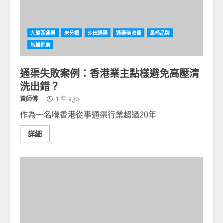
九龍區通渠
未分類
沙田通渠
通渠佬收費
馬桶品牌
馬桶推薦
通渠失敗案例：香港業主點樣避免高壓清
洗出錯？
黃師傅
1 年 ago
作為一名喺香港從事通渠行業超過20年
詳細