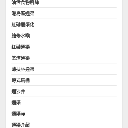
油污食物廚餘
港島區通渠
紅磡通渠佬
維修水喉
红磡通渠
荃湾通渠
薄扶林通渠
蹲式馬桶
通沙井
通渠
通渠cp
通渠介紹