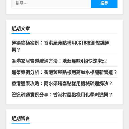
搜
尋
關
鍵
字:
近期文章
通渠終極案例：香港屋苑點樣用CCTV檢測慳錢通
渠？
香港家居管道疏通方法：地漏異味4招快速處理
通渠案例分析：香港舊屋點樣用高壓水槍翻新管道？
香港通渠攻略：雨水渠堵塞點樣用機械疏通解決？
管道疏通實例分享：香港村屋點樣用化學劑通渠？
近期留言