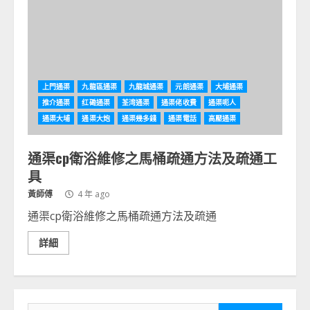
上門通渠
九龍區通渠
九龍城通渠
元朗通渠
大埔通渠
推介通渠
红磡通渠
荃湾通渠
通渠佬收費
通渠呃人
通渠大埔
通渠大炮
通渠幾多錢
通渠電話
高壓通渠
通渠cp衛浴維修之馬桶疏通方法及疏通工
具
黃師傅
4 年 ago
通渠cp衛浴維修之馬桶疏通方法及疏通
詳細