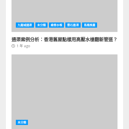
九龍城通渠
未分類
維修水喉
雲石通渠
馬桶推薦
通渠案例分析：香港舊屋點樣用高壓水槍翻新管道？
1 年 ago
未分類