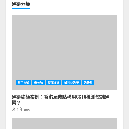
通渠分類
數字馬桶
未分類
荃湾通渠
薄扶林通渠
通沙井
通渠終極案例：香港屋苑點樣用CCTV檢測慳錢通
渠？
1 年 ago