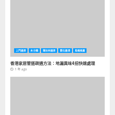
上門通渠
未分類
薄扶林通渠
雲石通渠
馬桶推薦
香港家居管道疏通方法：地漏異味4招快速處理
1 年 ago