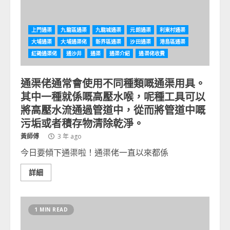
上門通渠
九龍區通渠
九龍城通渠
元朗通渠
利東村通渠
大埔通渠
大埔通渠佬
新界區通渠
沙田通渠
港島區通渠
紅磡通渠佬
通沙井
通渠
通渠介紹
通渠佬收費
通渠佬通常會使用不同種類嘅通渠用具。
其中一種就係嘅高壓水喉，呢種工具可以
將高壓水流通過管道中，從而將管道中嘅
污垢或者積存物清除乾淨。
黃師傅
3 年 ago
今日要傾下通渠啦！通渠佬一直以來都係
詳細
1 MIN READ