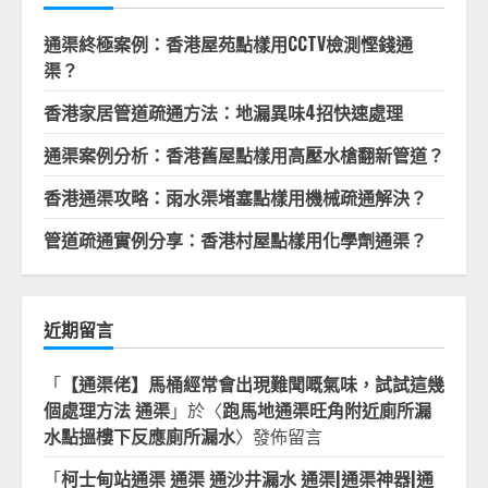
通渠終極案例：香港屋苑點樣用CCTV檢測慳錢通
渠？
香港家居管道疏通方法：地漏異味4招快速處理
通渠案例分析：香港舊屋點樣用高壓水槍翻新管道？
香港通渠攻略：雨水渠堵塞點樣用機械疏通解決？
管道疏通實例分享：香港村屋點樣用化學劑通渠？
近期留言
「
【通渠佬】馬桶經常會出現難聞嘅氣味，試試這幾
個處理方法 通渠
」於〈
跑馬地通渠旺角附近廁所漏
水點搵樓下反應廁所漏水
〉發佈留言
「
柯士甸站通渠 通渠 通沙井漏水 通渠|通渠神器|通