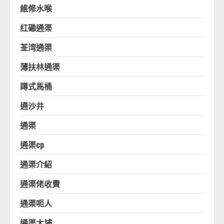
維修水喉
红磡通渠
荃湾通渠
薄扶林通渠
蹲式馬桶
通沙井
通渠
通渠cp
通渠介紹
通渠佬收費
通渠呃人
通渠大埔