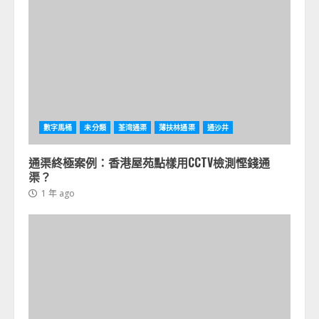
數字馬桶
未分類
荃湾通渠
薄扶林通渠
通沙井
通渠終極案例：香港屋苑點樣用CCTV檢測慳錢通
渠？
1 年 ago