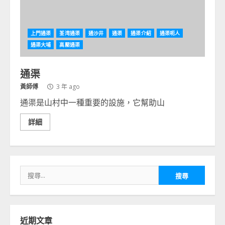
上門通渠
荃湾通渠
通沙井
通渠
通渠介紹
通渠呃人
通渠大埔
高壓通渠
通渠
黃師傅
3 年 ago
通渠是山村中一種重要的設施，它幫助山
詳細
搜
尋
關
鍵
字:
近期文章