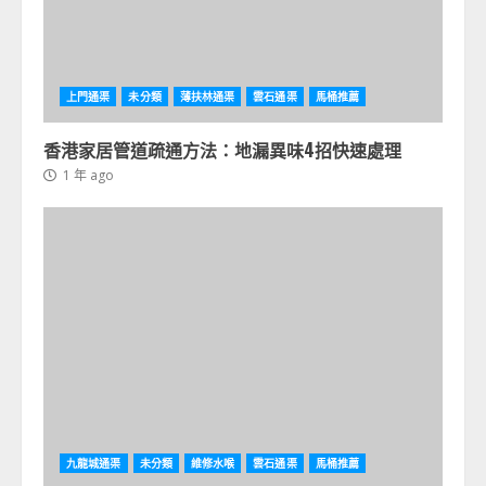
上門通渠
未分類
薄扶林通渠
雲石通渠
馬桶推薦
香港家居管道疏通方法：地漏異味4招快速處理
1 年 ago
九龍城通渠
未分類
維修水喉
雲石通渠
馬桶推薦