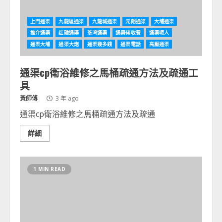
上門通渠
九龍區通渠
九龍城通渠
元朗通渠
大埔通渠
推介通渠
红磡通渠
荃湾通渠
通渠佬收費
通渠呃人
通渠大埔
通渠大炮
通渠幾多錢
通渠電話
高壓通渠
通渠cp衛浴維修之馬桶疏通方法及疏通工
具
黃師傅
3 年 ago
通渠cp衛浴維修之馬桶疏通方法及疏通
詳細
1 MIN READ