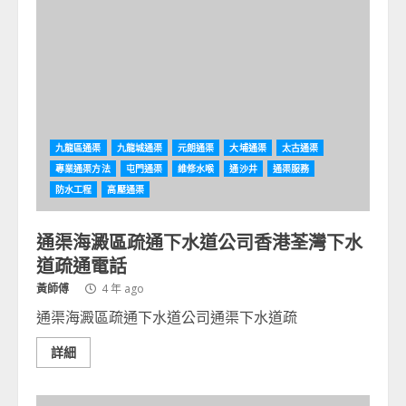
九龍區通渠
九龍城通渠
元朗通渠
大埔通渠
太古通渠
專業通渠方法
屯門通渠
維修水喉
通沙井
通渠服務
防水工程
高壓通渠
通渠海澱區疏通下水道公司香港荃灣下水
道疏通電話
黃師傅
4 年 ago
通渠海澱區疏通下水道公司通渠下水道疏
詳細