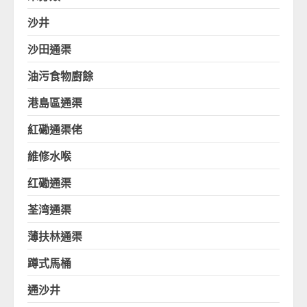
沙井
沙田通渠
油污食物廚餘
港島區通渠
紅磡通渠佬
維修水喉
红磡通渠
荃湾通渠
薄扶林通渠
蹲式馬桶
通沙井