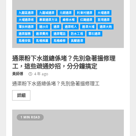
九龍區通渠
九龍城通渠
元朗通渠
利東村通渠
大埔通渠
大埔通渠佬
專業通渠方法
維修水喉
红磡通渠
荃湾通渠
薄扶林通渠
通沙井
通渠
通渠呃人
通渠大埔
通渠大炮
通渠服務
通渠費用
通渠電話
防水工程
雲石通渠
馬桶安裝
馬桶推薦
馬桶維修
高壓通渠
通渠粉下水道總係堵？先別急著搵修理
工，這些疏通妙招，分分鐘搞定
黃師傅
4 年 ago
通渠粉下水道總係堵？先別急著搵修理工
詳細
1 MIN READ