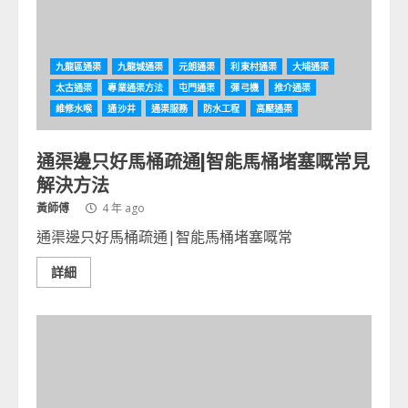
九龍區通渠
九龍城通渠
元朗通渠
利東村通渠
大埔通渠
太古通渠
專業通渠方法
屯門通渠
彈弓機
推介通渠
維修水喉
通沙井
通渠服務
防水工程
高壓通渠
通渠邊只好馬桶疏通|智能馬桶堵塞嘅常見
解決方法
黃師傅
4 年 ago
通渠邊只好馬桶疏通|智能馬桶堵塞嘅常
詳細