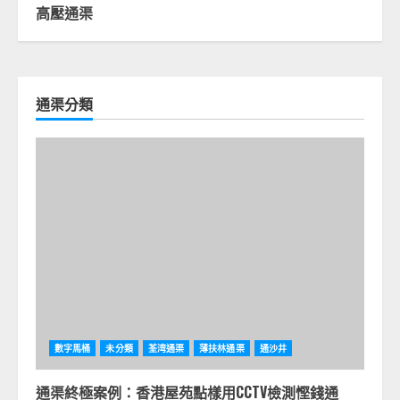
高壓通渠
通渠分類
數字馬桶
未分類
荃湾通渠
薄扶林通渠
通沙井
通渠終極案例：香港屋苑點樣用CCTV檢測慳錢通