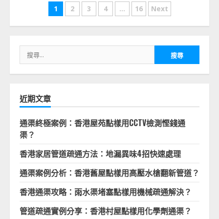
文
1
2
3
4
...
16
Next
章
分
搜
頁
尋
關
鍵
字:
近期文章
通渠終極案例：香港屋苑點樣用CCTV檢測慳錢通
渠？
香港家居管道疏通方法：地漏異味4招快速處理
通渠案例分析：香港舊屋點樣用高壓水槍翻新管道？
香港通渠攻略：雨水渠堵塞點樣用機械疏通解決？
管道疏通實例分享：香港村屋點樣用化學劑通渠？