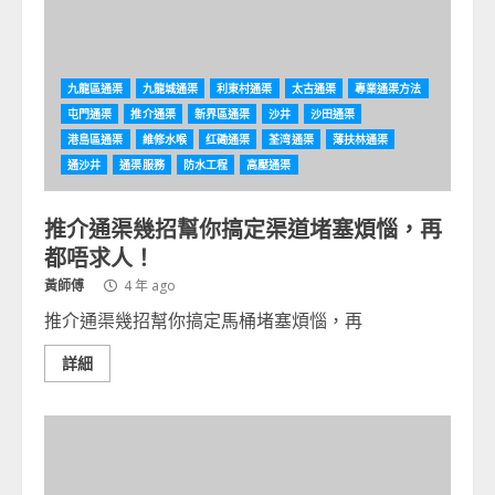
九龍區通渠
九龍城通渠
利東村通渠
太古通渠
專業通渠方法
屯門通渠
推介通渠
新界區通渠
沙井
沙田通渠
港島區通渠
維修水喉
红磡通渠
荃湾通渠
薄扶林通渠
通沙井
通渠服務
防水工程
高壓通渠
推介通渠幾招幫你搞定渠道堵塞煩惱，再
都唔求人！
黃師傅
4 年 ago
推介通渠幾招幫你搞定馬桶堵塞煩惱，再
詳細