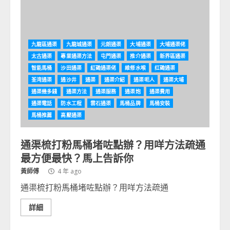
九龍區通渠
九龍城通渠
元朗通渠
大埔通渠
大埔通渠佬
太古通渠
專業通渠方法
屯門通渠
推介通渠
新界區通渠
智能馬桶
沙田通渠
紅磡通渠佬
維修水喉
红磡通渠
荃湾通渠
通沙井
通渠
通渠介紹
通渠呃人
通渠大埔
通渠幾多錢
通渠方法
通渠服務
通渠炮
通渠費用
通渠電話
防水工程
雲石通渠
馬桶品牌
馬桶安裝
馬桶推薦
高壓通渠
通渠梳打粉馬桶堵咗點辦？用咩方法疏通
最方便最快？馬上告訴你
黃師傅
4 年 ago
通渠梳打粉馬桶堵咗點辦？用咩方法疏通
詳細