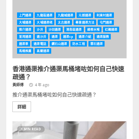
上門通渠
九龍區通渠
九龍城通渠
元朗通渠
利東村通渠
大埔通渠
大埔通渠佬
太古通渠
專業通渠方法
屯門通渠
推介通渠
沙井
沙田通渠
港島區通渠
維修水喉
红磡通渠
荃湾通渠
通沙井
通渠
通渠cp
通渠介紹
通渠服務
通渠車
通渠電話
鑽石山通渠
防水工程
雲石通渠
馬桶推薦
高壓通渠
香港通渠推介通渠馬桶堵咗如何自己快速
疏通？
黃師傅
4 年 ago
推介通渠馬桶堵咗如何自己快速疏通？
詳細
1 MIN READ