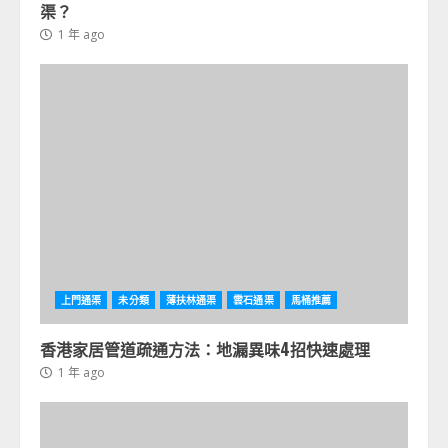
渠？
1 年 ago
上門通渠
未分類
薄扶林通渠
雲石通渠
馬桶推薦
香港家居管道疏通方法：地漏異味4招快速處理
1 年 ago