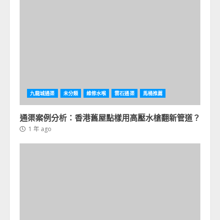
九龍城通渠
未分類
維修水喉
雲石通渠
馬桶推薦
通渠案例分析：香港舊屋點樣用高壓水槍翻新管道？
1 年 ago