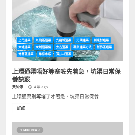
上門通渠
九龍區通渠
九龍城通渠
元朗通渠
利東村通渠
大埔通渠
大埔通渠佬
太古通渠
專業通渠方法
新界區通渠
港島區通渠
維修水喉
薄扶林通渠
上環通渠唔好等塞咗先着急，坑渠日常保
養訣竅
黃師傅
4 年 ago
上環通渠別等堵了才著急，坑渠日常保養
詳細
1 MIN READ