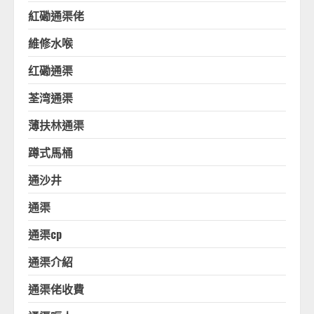
紅磡通渠佬
維修水喉
红磡通渠
荃湾通渠
薄扶林通渠
蹲式馬桶
通沙井
通渠
通渠cp
通渠介紹
通渠佬收費