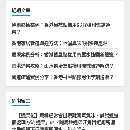
鍵
字:
近期文章
通渠終極案例：香港屋苑點樣用CCTV檢測慳錢通
渠？
香港家居管道疏通方法：地漏異味4招快速處理
通渠案例分析：香港舊屋點樣用高壓水槍翻新管道？
香港通渠攻略：雨水渠堵塞點樣用機械疏通解決？
管道疏通實例分享：香港村屋點樣用化學劑通渠？
近期留言
「
【通渠佬】馬桶經常會出現難聞嘅氣味，試試這幾
個處理方法 通渠
」於〈
跑馬地通渠旺角附近廁所漏
水點搵樓下反應廁所漏水
〉發佈留言