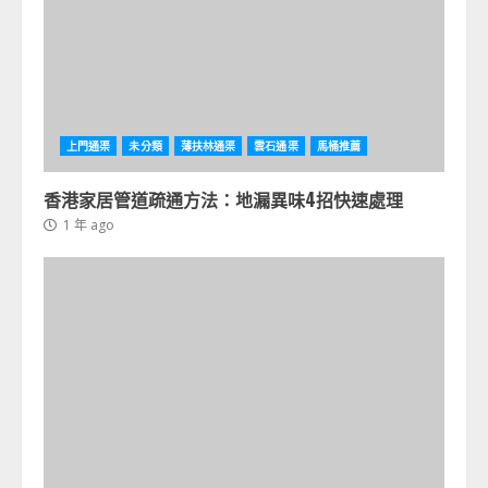
上門通渠
未分類
薄扶林通渠
雲石通渠
馬桶推薦
香港家居管道疏通方法：地漏異味4招快速處理
1 年 ago