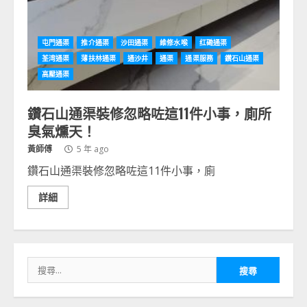
屯門通渠
推介通渠
沙田通渠
維修水喉
红磡通渠
荃湾通渠
薄扶林通渠
通沙井
通渠
通渠服務
鑽石山通渠
高壓通渠
鑽石山通渠裝修忽略咗這11件小事，廁所
臭氣燻天！
黃師傅
5 年 ago
鑽石山通渠裝修忽略咗這11件小事，廁
詳細
搜
尋
關