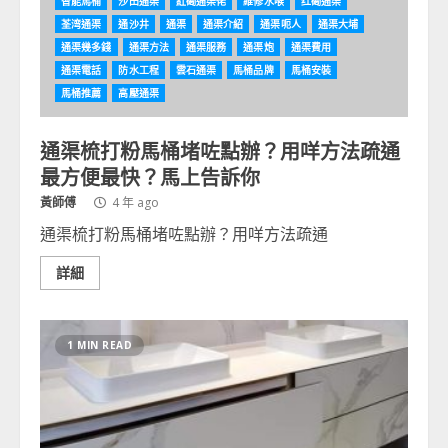
智能馬桶
沙田通渠
紅磡通渠佬
維修水喉
红磡通渠
荃湾通渠
通沙井
通渠
通渠介紹
通渠呃人
通渠大埔
通渠幾多錢
通渠方法
通渠服務
通渠炮
通渠費用
通渠電話
防水工程
雲石通渠
馬桶品牌
馬桶安裝
馬桶推薦
高壓通渠
通渠梳打粉馬桶堵咗點辦？用咩方法疏通
最方便最快？馬上告訴你
黃師傅
4 年 ago
通渠梳打粉馬桶堵咗點辦？用咩方法疏通
詳細
1 MIN READ