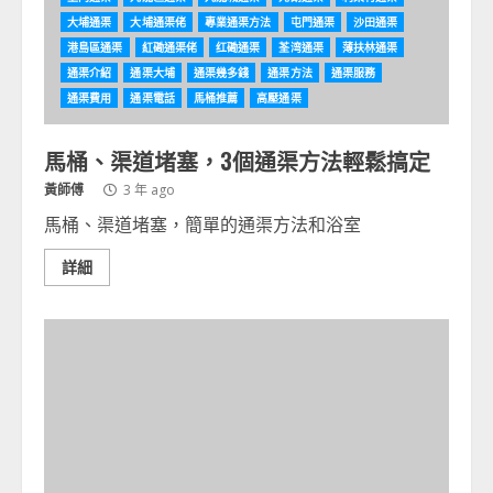
大埔通渠
大埔通渠佬
專業通渠方法
屯門通渠
沙田通渠
港島區通渠
紅磡通渠佬
红磡通渠
荃湾通渠
薄扶林通渠
通渠介紹
通渠大埔
通渠幾多錢
通渠方法
通渠服務
通渠費用
通渠電話
馬桶推薦
高壓通渠
馬桶、渠道堵塞，3個通渠方法輕鬆搞定
黃師傅
3 年 ago
馬桶、渠道堵塞，簡單的通渠方法和浴室
詳細