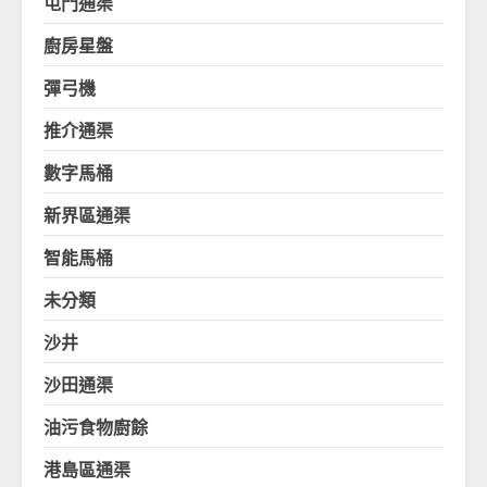
屯門通渠
廚房星盤
彈弓機
推介通渠
數字馬桶
新界區通渠
智能馬桶
未分類
沙井
沙田通渠
油污食物廚餘
港島區通渠