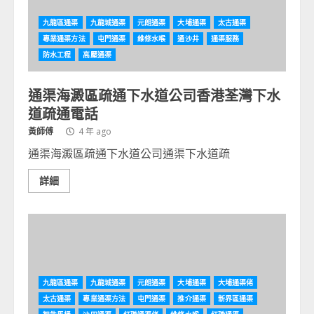
九龍區通渠
九龍城通渠
元朗通渠
大埔通渠
太古通渠
專業通渠方法
屯門通渠
維修水喉
通沙井
通渠服務
防水工程
高壓通渠
通渠海澱區疏通下水道公司香港荃灣下水
道疏通電話
黃師傅
4 年 ago
通渠海澱區疏通下水道公司通渠下水道疏
詳細
九龍區通渠
九龍城通渠
元朗通渠
大埔通渠
大埔通渠佬
太古通渠
專業通渠方法
屯門通渠
推介通渠
新界區通渠