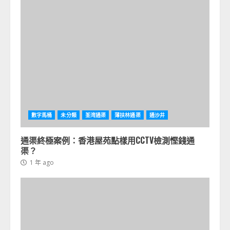
數字馬桶
未分類
荃湾通渠
薄扶林通渠
通沙井
通渠終極案例：香港屋苑點樣用CCTV檢測慳錢通
渠？
1 年 ago